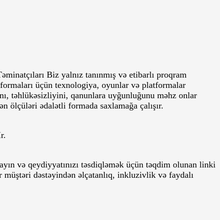
əminatçıları Biz yalnız tanınmış və etibarlı proqram
tformaları üçün texnologiya, oyunlar və platformalar
rını, təhlükəsizliyini, qanunlara uyğunluğunu məhz onlar
 ölçüləri ədalətli formada saxlamağa çalışır.
r.
ayın və qeydiyyatınızı təsdiqləmək üçün təqdim olunan linki
 müştəri dəstəyindən əlçatanlıq, inkluzivlik və faydalı