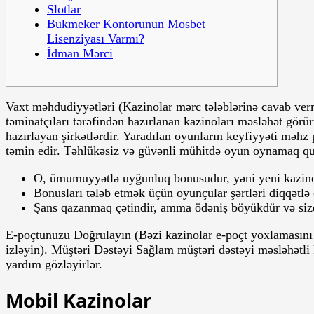
Slotlar
Bukmeker Kontorunun Mosbet
Lisenziyası Varmı?
İdman Mərci
Vaxt məhdudiyyətləri (Kazinolar mərc tələblərinə cavab verm
təminatçıları tərəfindən hazırlanan kazinoları məsləhət görü
hazırlayan şirkətlərdir. Yaradılan oyunların keyfiyyəti məhz
təmin edir. Təhlükəsiz və güvənli mühitdə oyun oynamaq quma
O, ümumuyyətlə uyğunluq bonusudur, yəni yeni kazinoy
Bonusları tələb etmək üçün oyunçular şərtləri diqqətlə 
Şans qazanmaq çətindir, amma ödəniş böyükdür və size
E-poçtunuzu Doğrulayın (Bəzi kazinolar e-poçt yoxlamasını 
izləyin). Müştəri Dəstəyi Sağlam müştəri dəstəyi məsləhətli 
yardım gözləyirlər.
Mobil Kazinolar