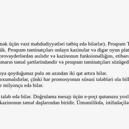
ək üçün vaxt məhdudiyyətləri tətbiq edə bilərlər). Proqram T
rük. Proqram təminatçıları onlayn kazinolar və digər oyun pla
 provayderlərdən asılıdır və kazinonun funksionallığını, etiba
rın təməl şərtlərindəndir və proqram təminatçıları sözügedən
a qoyduğunuz pulu ən azından iki qat artıra bilər.
oxumalıdırlar, çünki hər promosyonun xüsusi tələbləri ola bilI
 milyonçu edə bilər.
tələb edə bilər. Doğrulama mesajı üçün e-poçt qutunuzu yoxl
kazinonun təməl daşlarından biridir. Ümumilikdə, istifadəçilər