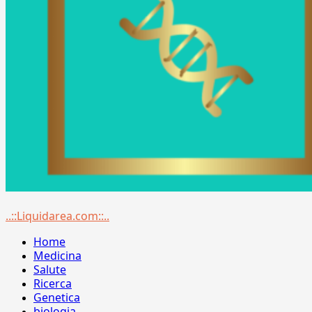
Menu
..::Liquidarea.com::..
principale
Home
Medicina
Salute
Ricerca
Genetica
biologia