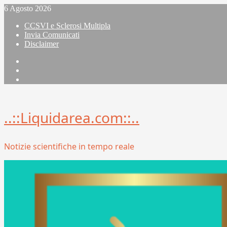
Vai
6 Agosto 2026
al
CCSVI e Sclerosi Multipla
contenuto
Invia Comunicati
Disclaimer
Facebook
Linkedin
X
..::Liquidarea.com::..
Notizie scientifiche in tempo reale