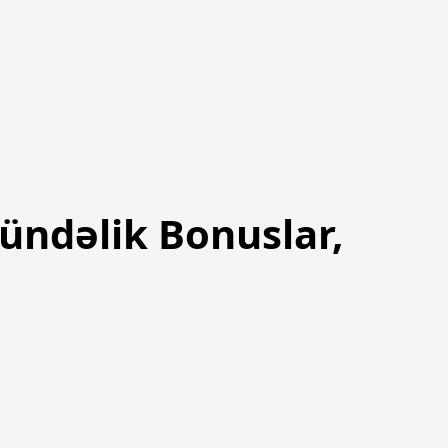
Gündəlik Bonuslar,