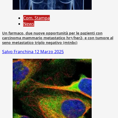
Com. Stampa
News
Un farmaco, due nuove opportunità per le pazienti con
carcinoma mammario metastatico hr+/her2- e con tumore al
seno metastatico triplo negativo (mtnbc)
Salvo Franchina
12 Marzo 2025