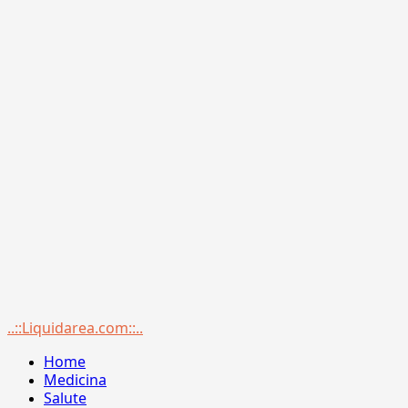
Menu
..::Liquidarea.com::..
principale
Home
Medicina
Salute