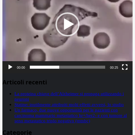
00:00
00:25
Articoli recenti
La proteina chiave dell’Alzheimer si propaga utilizzando i
neuroni
Statine: inutilmente attribuiti molti effetti avversi, lo studio
Un farmaco, due nuove opportunità per le pazienti con
carcinoma mammario metastatico hr+/her2- e con tumore al
seno metastatico triplo negativo (mtnbc)
Categorie