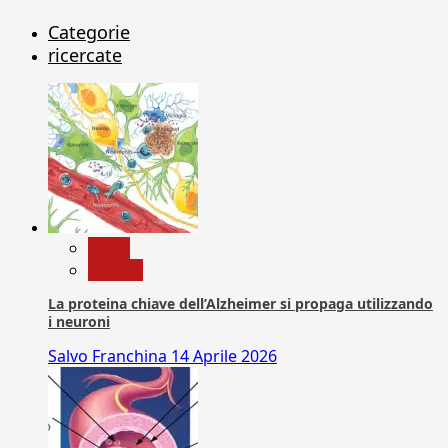
Categorie
ricercate
News
Ricerca
La proteina chiave dell’Alzheimer si propaga utilizzando
i neuroni
Salvo Franchina
14 Aprile 2026