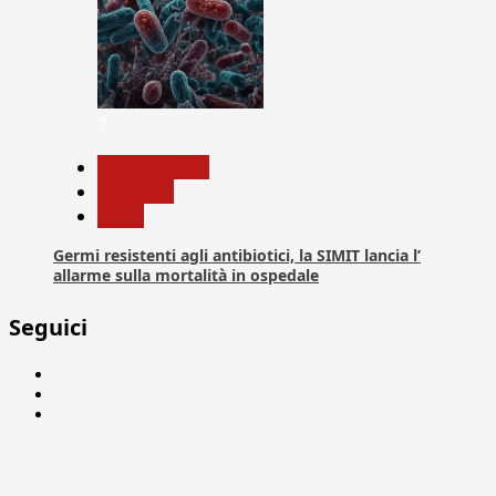
7
Com. Stampa
Medicina
News
Germi resistenti agli antibiotici, la SIMIT lancia l’
allarme sulla mortalità in ospedale
Seguici
Facebook
Linkedin
X