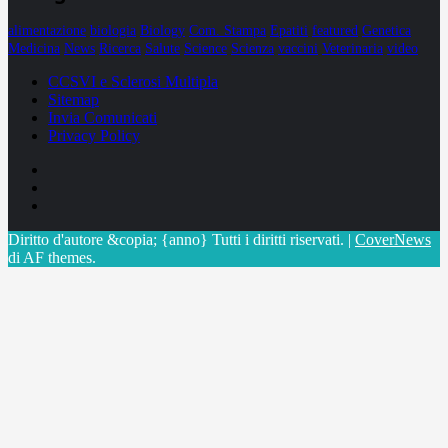
alimentazione
biologia
Biology
Com. Stampa
Epatiti
featured
Genetica
Medicina
News
Ricerca
Salute
Science
Scienza
vaccini
Veterinaria
video
CCSVI e Sclerosi Multipla
Sitemap
Invia Comunicati
Privacy Policy
Facebook
Linkedin
X
Diritto d'autore &copia; {anno} Tutti i diritti riservati.
|
CoverNews
di AF themes.