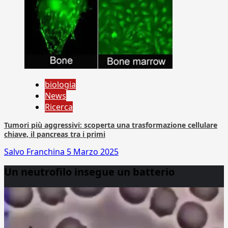
biologia
News
Ricerca
Tumori più aggressivi: scoperta una trasformazione cellulare
chiave, il pancreas tra i primi
Salvo Franchina
5 Marzo 2025
Un neutrofilo insegue un batterio
Video
Player