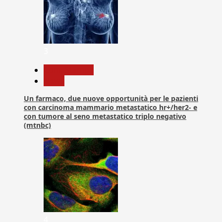
3
Com. Stampa
News
Un farmaco, due nuove opportunità per le pazienti
con carcinoma mammario metastatico hr+/her2- e
con tumore al seno metastatico triplo negativo
(mtnbc)
4