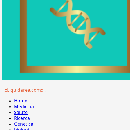
Menu
..::Liquidarea.com::..
principale
Home
Medicina
Salute
Ricerca
Genetica
biologia