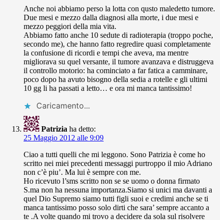
Anche noi abbiamo perso la lotta con qusto maledetto tumore.
Due mesi e mezzo dalla diagnosi alla morte, i due mesi e
mezzo peggiori della mia vita.
Abbiamo fatto anche 10 sedute di radioterapia (troppo poche,
secondo me), che hanno fatto regredire quasi completamente
la confusione di ricordi e tempi che aveva, ma mentre
migliorava su quel versante, il tumore avanzava e distruggeva
il controllo motorio: ha cominciato a far fatica a camminare,
poco dopo ha avuto bisogno della sedia a rotelle e gli ultimi
10 gg li ha passati a letto… e ora mi manca tantissimo!
Caricamento...
Patrizia
ha detto:
25 Maggio 2012 alle 9:09
Ciao a tutti quelli che mi leggono. Sono Patrizia è come ho
scritto nei miei precedenti messaggi purtroppo il mio Adriano
non c’è piu’. Ma lui è sempre con me.
Ho ricevuto l’sms scritto non se se uomo o donna firmato
S.ma non ha nessuna importanza.Siamo si unici ma davanti a
quel Dio Supremo siamo tutti figli suoi e credimi anche se ti
manca tantissimo posso solo dirti che sara’ sempre accanto a
te .A volte quando mi trovo a decidere da sola sul risolvere