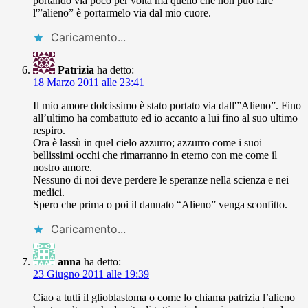
portando via poco per volta ma quello che non può fare
l'”alieno” è portarmelo via dal mio cuore.
Caricamento...
Patrizia
ha detto:
18 Marzo 2011 alle 23:41
Il mio amore dolcissimo è stato portato via dall'”Alieno”. Fino
all’ultimo ha combattuto ed io accanto a lui fino al suo ultimo
respiro.
Ora è lassù in quel cielo azzurro; azzurro come i suoi
bellissimi occhi che rimarranno in eterno con me come il
nostro amore.
Nessuno di noi deve perdere le speranze nella scienza e nei
medici.
Spero che prima o poi il dannato “Alieno” venga sconfitto.
Caricamento...
anna
ha detto:
23 Giugno 2011 alle 19:39
Ciao a tutti il glioblastoma o come lo chiama patrizia l’alieno