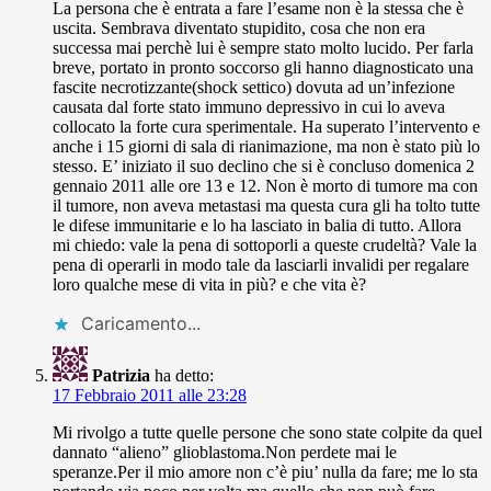
La persona che è entrata a fare l’esame non è la stessa che è
uscita. Sembrava diventato stupidito, cosa che non era
successa mai perchè lui è sempre stato molto lucido. Per farla
breve, portato in pronto soccorso gli hanno diagnosticato una
fascite necrotizzante(shock settico) dovuta ad un’infezione
causata dal forte stato immuno depressivo in cui lo aveva
collocato la forte cura sperimentale. Ha superato l’intervento e
anche i 15 giorni di sala di rianimazione, ma non è stato più lo
stesso. E’ iniziato il suo declino che si è concluso domenica 2
gennaio 2011 alle ore 13 e 12. Non è morto di tumore ma con
il tumore, non aveva metastasi ma questa cura gli ha tolto tutte
le difese immunitarie e lo ha lasciato in balia di tutto. Allora
mi chiedo: vale la pena di sottoporli a queste crudeltà? Vale la
pena di operarli in modo tale da lasciarli invalidi per regalare
loro qualche mese di vita in più? e che vita è?
Caricamento...
Patrizia
ha detto:
17 Febbraio 2011 alle 23:28
Mi rivolgo a tutte quelle persone che sono state colpite da quel
dannato “alieno” glioblastoma.Non perdete mai le
speranze.Per il mio amore non c’è piu’ nulla da fare; me lo sta