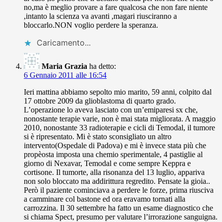
no,ma è meglio provare a fare qualcosa che non fare niente
,intanto la scienza va avanti ,magari riusciranno a
bloccarlo.NON voglio perdere la speranza.
Caricamento...
Maria Grazia
ha detto:
6 Gennaio 2011 alle 16:54
Ieri mattina abbiamo sepolto mio marito, 59 anni, colpito dal
17 ottobre 2009 da glioblastoma di quarto grado.
L’operazione lo aveva lasciato con un’emiparesi sx che,
nonostante terapie varie, non è mai stata migliorata. A maggio
2010, nonostante 33 radioterapie e cicli di Temodal, il tumore
si è ripresentato. Mi è stato sconsigliato un altro
intervento(Ospedale di Padova) e mi è invece stata più che
propèosta imposta una chemio sperimentale, 4 pastiglie al
giorno di Nexavar, Temodal e come sempre Keppra e
cortisone. Il tumorte, alla risonanza del 13 luglio, appariva
non solo bloccato ma addirittura regredito. Pensate la gioia..
Però il paziente cominciava a perdere le forze, prima riusciva
a camminare col bastone ed ora eravamo tornati alla
carrozzina. Il 30 settembre ha fatto un esame diagnostico che
si chiama Spect, presumo per valutare l’irrorazione sanguigna.