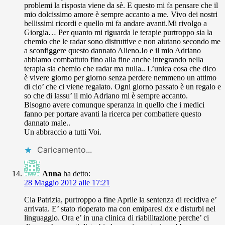
problemi la risposta viene da sè. E questo mi fa pensare che il
mio dolcissimo amore è sempre accanto a me. Vivo dei nostri
bellissimi ricordi e quello mi fa andare avanti.Mi rivolgo a
Giorgia… Per quanto mi riguarda le terapie purtroppo sia la
chemio che le radar sono distruttive e non aiutano secondo me
a sconfiggere questo dannato Alieno.Io e il mio Adriano
abbiamo combattuto fino alla fine anche integrando nella
terapia sia chemio che radar ma nulla.. L’unica cosa che dico
è vivere giorno per giorno senza perdere nemmeno un attimo
di cio’ che ci viene regalato. Ogni giorno passato è un regalo e
so che di lassu’ il mio Adriano mi è sempre accanto.
Bisogno avere comunque speranza in quello che i medici
fanno per portare avanti la ricerca per combattere questo
dannato male..
Un abbraccio a tutti Voi.
Caricamento...
Anna
ha detto:
28 Maggio 2012 alle 17:21
Cia Patrizia, purtroppo a fine Aprile la sentenza di recidiva e’
arrivata. E’ stato rioperato ma con emiparesi dx e disturbi nel
linguaggio. Ora e’ in una clinica di riabilitazione perche’ ci