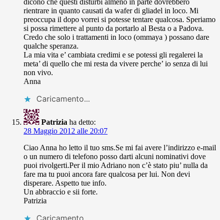
dicono che questi disturbi almeno in parte dovrebbero
rientrare in quanto causati da wafer di gliadel in loco. Mi
preoccupa il dopo vorrei si potesse tentare qualcosa. Speriamo
si possa rimettere al punto da portarlo al Besta o a Padova.
Credo che solo i trattamenti in loco (ommaya ) possano dare
qualche speranza.
La mia vita e’ cambiata credimi e se potessi gli regalerei la
meta’ di quello che mi resta da vivere perche’ io senza di lui
non vivo.
Anna
Caricamento...
Patrizia
ha detto:
28 Maggio 2012 alle 20:07
Ciao Anna ho letto il tuo sms.Se mi fai avere l’indirizzo e-mail
o un numero di telefono posso darti alcuni nominativi dove
puoi rivolgerti.Per il mio Adriano non c’è stato piu’ nulla da
fare ma tu puoi ancora fare qualcosa per lui. Non devi
disperare. Aspetto tue info.
Un abbraccio e sii forte.
Patrizia
Caricamento...