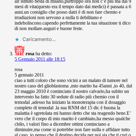
all’istituto besta di milano,purtroppo ora non c’è più ma dai 9
mesi di vita(questo era il tempo dato dai medici) è passata a 6
anni.un consiglio che posso datri è di non fare chemio e
irradiazioni non servono a nulla ti debilitano e
indeboliscono.capendo perfettamente la tua situazione ti dico
di non mollare.auguri e buone feste.
Caricamento...
rosa
ha detto:
5 Gennaio 2011 alle 18:15
rosa
5 gennaio 2011
ciao a tutti coloro che sono vicini a un malato di tumore nel
nostro caso del glioblastoma ,mio marito ha 45anni ,io 40, dal
23 maggio 2010 è cominciato il nostro calvario,ha subito un
intervento ha fatto 30 sedute di radio più chemio con il
temodal ,adesso ha iniziato la monoterapia con il dosaggio
completo di temodal .la sua RNM del 15 dic è buona la
malattia è sgretolata mi hanno detto che sta reagendo bene.E’
vero che il corpo di mio marito è cambiato,ha messo qualche
chilo, i valori fino a dicembre ottimi cominciano a
diminuire,ma come si potrebbe non fare nulla e affidare tutto
al caso ,io penso che il destino decida per noi sia che ti curi o