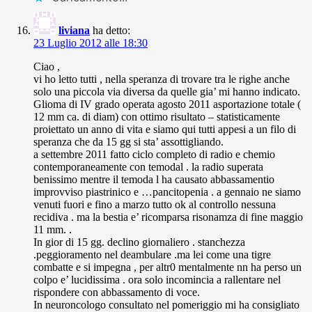
liviana
ha detto:
23 Luglio 2012 alle 18:30
Ciao ,
vi ho letto tutti , nella speranza di trovare tra le righe anche
solo una piccola via diversa da quelle gia’ mi hanno indicato.
Glioma di IV grado operata agosto 2011 asportazione totale (
12 mm ca. di diam) con ottimo risultato – statisticamente
proiettato un anno di vita e siamo qui tutti appesi a un filo di
speranza che da 15 gg si sta’ assottigliando.
a settembre 2011 fatto ciclo completo di radio e chemio
contemporaneamente con temodal . la radio superata
benissimo mentre il temoda l ha causato abbassamentio
improvviso piastrinico e …pancitopenia . a gennaio ne siamo
venuti fuori e fino a marzo tutto ok al controllo nessuna
recidiva . ma la bestia e’ ricomparsa risonamza di fine maggio
11 mm. .
In gior di 15 gg. declino giornaliero . stanchezza
.peggioramento nel deambulare .ma lei come una tigre
combatte e si impegna , per altr0 mentalmente nn ha perso un
colpo e’ lucidissima . ora solo incomincia a rallentare nel
rispondere con abbassamento di voce.
In neuroncologo consultato nel pomeriggio mi ha consigliato