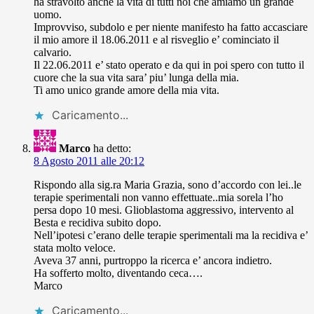
ha stravolto anche la vita di tutti noi che amiamo un grande
uomo.
Improvviso, subdolo e per niente manifesto ha fatto accasciare
il mio amore il 18.06.2011 e al risveglio e’ cominciato il
calvario.
Il 22.06.2011 e’ stato operato e da qui in poi spero con tutto il
cuore che la sua vita sara’ piu’ lunga della mia.
Ti amo unico grande amore della mia vita.
Caricamento...
Marco
ha detto:
8 Agosto 2011 alle 20:12
Rispondo alla sig.ra Maria Grazia, sono d’accordo con lei..le
terapie sperimentali non vanno effettuate..mia sorela l’ho
persa dopo 10 mesi. Glioblastoma aggressivo, intervento al
Besta e recidiva subito dopo.
Nell’ipotesi c’erano delle terapie sperimentali ma la recidiva e’
stata molto veloce.
Aveva 37 anni, purtroppo la ricerca e’ ancora indietro.
Ha sofferto molto, diventando ceca….
Marco
Caricamento...