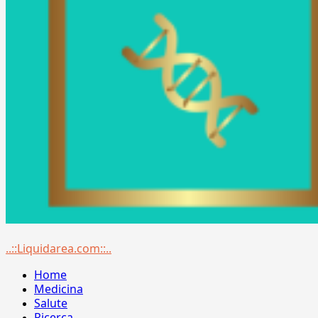
Menu
..::Liquidarea.com::..
principale
Home
Medicina
Salute
Ricerca