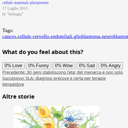
cellule staminali pluripotenti
17 Luglio 2013
In "biologia"
Tags:
cancro
,
cellule
,
cervello
,
endoteliali
,
glioblastoma
,
neuroblasto
What do you feel about this?
0%
Love
0%
Funny
0%
Wow
0%
Sad
0%
Angry
Navigazione
Precedente:
30 geni stabiliscono l’eta’ del menarca e non solo
Successivo:
SLA: diagnosi precoce e certa per terapie
articolo
tempestive
Altre storie