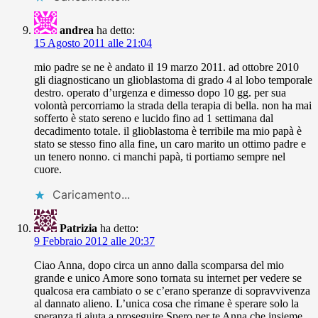
andrea
ha detto:
15 Agosto 2011 alle 21:04
mio padre se ne è andato il 19 marzo 2011. ad ottobre 2010
gli diagnosticano un glioblastoma di grado 4 al lobo temporale
destro. operato d’urgenza e dimesso dopo 10 gg. per sua
volontà percorriamo la strada della terapia di bella. non ha mai
sofferto è stato sereno e lucido fino ad 1 settimana dal
decadimento totale. il glioblastoma è terribile ma mio papà è
stato se stesso fino alla fine, un caro marito un ottimo padre e
un tenero nonno. ci manchi papà, ti portiamo sempre nel
cuore.
Caricamento...
Patrizia
ha detto:
9 Febbraio 2012 alle 20:37
Ciao Anna, dopo circa un anno dalla scomparsa del mio
grande e unico Amore sono tornata su internet per vedere se
qualcosa era cambiato o se c’erano speranze di sopravvivenza
al dannato alieno. L’unica cosa che rimane è sperare solo la
speranza ti aiuta a proseguire.Spero per te Anna che insieme