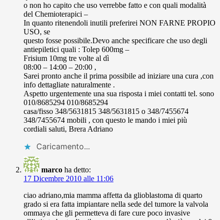
o non ho capito che uso verrebbe fatto e con quali modalità
del Chemioterapici –
In quanto ritenendoli inutili preferirei NON FARNE PROPIO
USO, se
questo fosse possibile.Devo anche specificare che uso degli
antiepiletici quali : Tolep 600mg –
Frisium 10mg tre volte al dì
08:00 – 14:00 – 20:00 ,
Sarei pronto anche il prima possibile ad iniziare una cura ,con
info dettagliate naturalmente .
Aspetto urgentemente una sua risposta i miei contatti tel. sono
010/8685294 010/8685294
casa/fisso 348/5631815 348/5631815 o 348/7455674
348/7455674 mobili , con questo le mando i miei più
cordiali saluti, Brera Adriano
Caricamento...
marco
ha detto:
17 Dicembre 2010 alle 11:06
ciao adriano,mia mamma affetta da glioblastoma di quarto
grado si era fatta impiantare nella sede del tumore la valvola
ommaya che gli permetteva di fare cure poco invasive