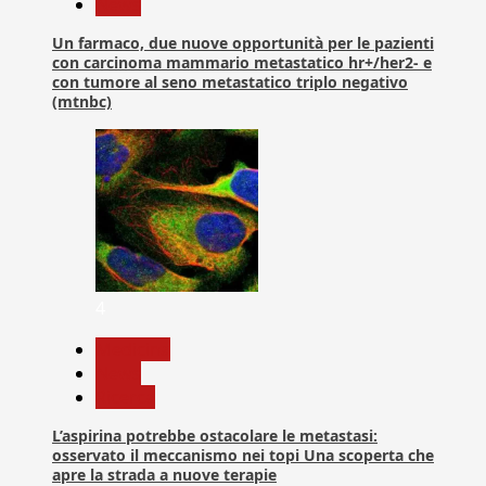
News
Un farmaco, due nuove opportunità per le pazienti
con carcinoma mammario metastatico hr+/her2- e
con tumore al seno metastatico triplo negativo
(mtnbc)
4
Medicina
News
Ricerca
L’aspirina potrebbe ostacolare le metastasi:
osservato il meccanismo nei topi Una scoperta che
apre la strada a nuove terapie