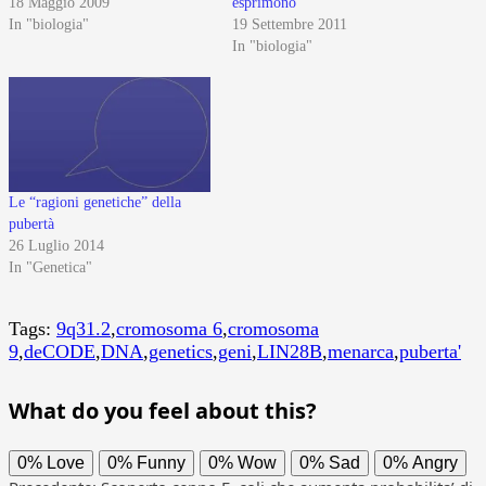
18 Maggio 2009
esprimono
In "biologia"
19 Settembre 2011
In "biologia"
Le “ragioni genetiche” della
pubertà
26 Luglio 2014
In "Genetica"
Tags:
9q31.2
,
cromosoma 6
,
cromosoma
9
,
deCODE
,
DNA
,
genetics
,
geni
,
LIN28B
,
menarca
,
puberta'
What do you feel about this?
0%
Love
0%
Funny
0%
Wow
0%
Sad
0%
Angry