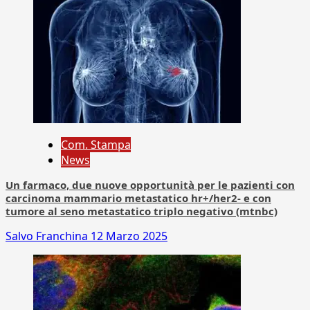
Com. Stampa
News
Un farmaco, due nuove opportunità per le pazienti con
carcinoma mammario metastatico hr+/her2- e con
tumore al seno metastatico triplo negativo (mtnbc)
Salvo Franchina
12 Marzo 2025