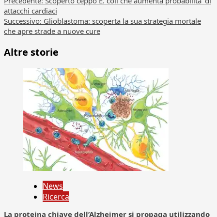
Navigazione
Precedente:
Scoperto ceppo E. coli che aumenta probabilita’ di
attacchi cardiaci
articolo
Successivo:
Glioblastoma: scoperta la sua strategia mortale
che apre strade a nuove cure
Altre storie
News
Ricerca
La proteina chiave dell’Alzheimer si propaga utilizzando