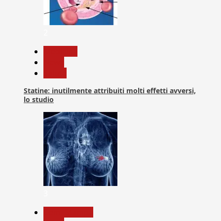
2
Medicina
News
Salute
Statine: inutilmente attribuiti molti effetti avversi,
lo studio
3
Com. Stampa