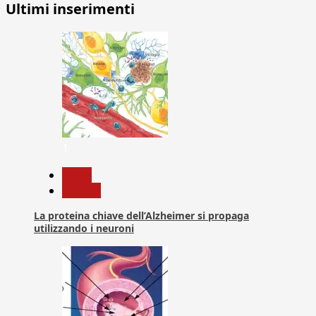
Ultimi inserimenti
1
News
Ricerca
La proteina chiave dell’Alzheimer si propaga
utilizzando i neuroni