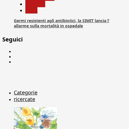
Medicina
News
Germi resistenti agli antibiotici, la SIMIT lancia l’
allarme sulla mortalità in ospedale
Seguici
Facebook
Linkedin
X
Categorie
ricercate