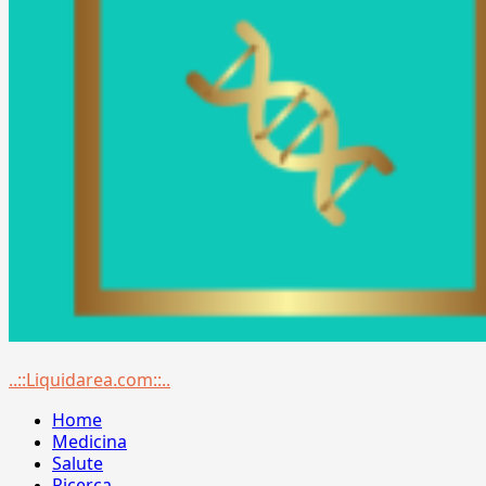
Menu
..::Liquidarea.com::..
principale
Home
Medicina
Salute
Ricerca