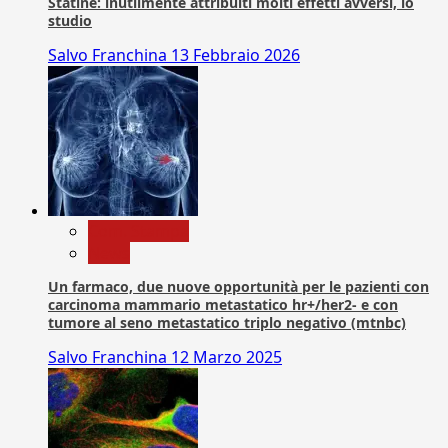
Statine: inutilmente attribuiti molti effetti avversi, lo
studio
Salvo Franchina
13 Febbraio 2026
Com. Stampa
News
Un farmaco, due nuove opportunità per le pazienti con
carcinoma mammario metastatico hr+/her2- e con
tumore al seno metastatico triplo negativo (mtnbc)
Salvo Franchina
12 Marzo 2025