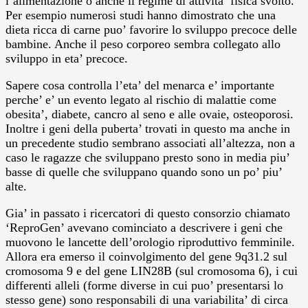
l’alimentazione o anche il regime di attivita’ fisica svolto.
Per esempio numerosi studi hanno dimostrato che una
dieta ricca di carne puo’ favorire lo sviluppo precoce delle
bambine. Anche il peso corporeo sembra collegato allo
sviluppo in eta’ precoce.
Sapere cosa controlla l’eta’ del menarca e’ importante
perche’ e’ un evento legato al rischio di malattie come
obesita’, diabete, cancro al seno e alle ovaie, osteoporosi.
Inoltre i geni della puberta’ trovati in questo ma anche in
un precedente studio sembrano associati all’altezza, non a
caso le ragazze che sviluppano presto sono in media piu’
basse di quelle che sviluppano quando sono un po’ piu’
alte.
Gia’ in passato i ricercatori di questo consorzio chiamato
‘ReproGen’ avevano cominciato a descrivere i geni che
muovono le lancette dell’orologio riproduttivo femminile.
Allora era emerso il coinvolgimento del gene 9q31.2 sul
cromosoma 9 e del gene LIN28B (sul cromosoma 6), i cui
differenti alleli (forme diverse in cui puo’ presentarsi lo
stesso gene) sono responsabili di una variabilita’ di circa