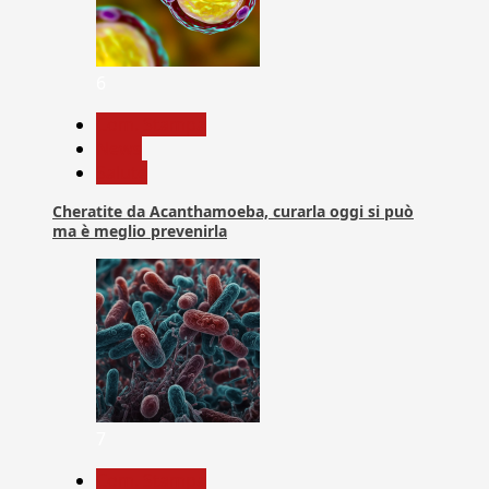
6
Com. Stampa
News
Salute
Cheratite da Acanthamoeba, curarla oggi si può
ma è meglio prevenirla
7
Com. Stampa