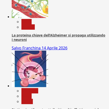
News
Ricerca
La proteina chiave dell’Alzheimer si propaga utilizzando
i neuroni
Salvo Franchina
14 Aprile 2026
Medicina
News
Salute