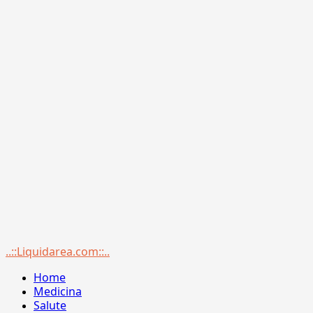
Menu
..::Liquidarea.com::..
principale
Home
Medicina
Salute