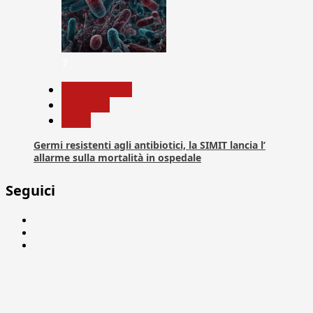
7
Com. Stampa
Medicina
News
Germi resistenti agli antibiotici, la SIMIT lancia l’
allarme sulla mortalità in ospedale
Seguici
Facebook
Linkedin
X