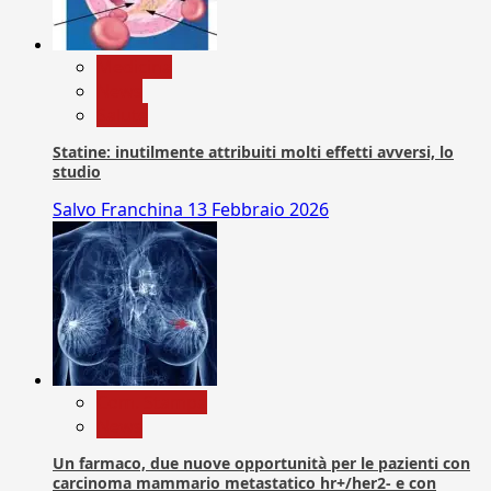
Medicina
News
Salute
Statine: inutilmente attribuiti molti effetti avversi, lo
studio
Salvo Franchina
13 Febbraio 2026
Com. Stampa
News
Un farmaco, due nuove opportunità per le pazienti con
carcinoma mammario metastatico hr+/her2- e con