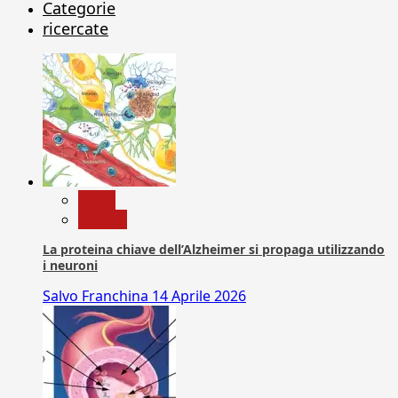
Categorie
ricercate
News
Ricerca
La proteina chiave dell’Alzheimer si propaga utilizzando
i neuroni
Salvo Franchina
14 Aprile 2026