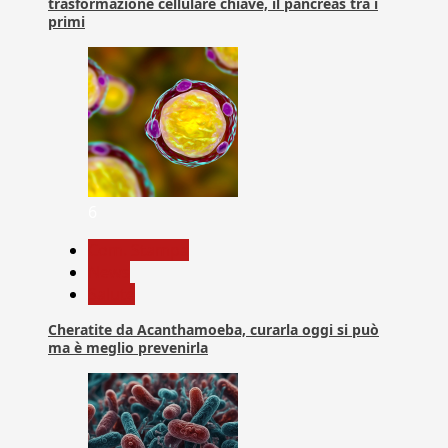
trasformazione cellulare chiave, il pancreas tra i
primi
6
Com. Stampa
News
Salute
Cheratite da Acanthamoeba, curarla oggi si può
ma è meglio prevenirla