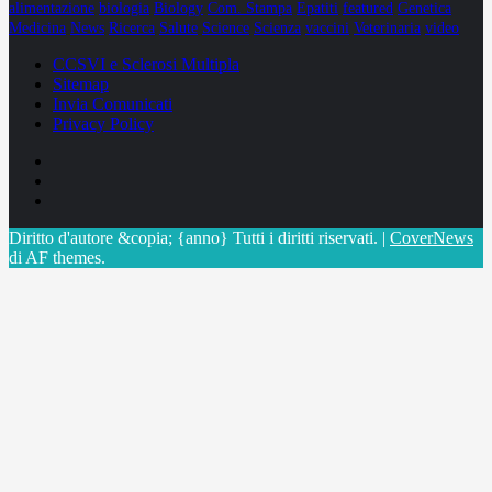
alimentazione
biologia
Biology
Com. Stampa
Epatiti
featured
Genetica
Medicina
News
Ricerca
Salute
Science
Scienza
vaccini
Veterinaria
video
CCSVI e Sclerosi Multipla
Sitemap
Invia Comunicati
Privacy Policy
Facebook
Linkedin
X
Diritto d'autore &copia; {anno} Tutti i diritti riservati.
|
CoverNews
di AF themes.