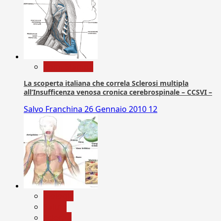
Com. Stampa
La scoperta italiana che correla Sclerosi multipla
all’Insufficenza venosa cronica cerebrospinale – CCSVI –
Salvo Franchina
26 Gennaio 2010
12
biologia
Salute
Scienza