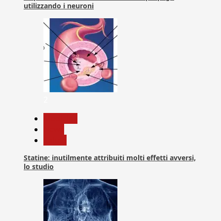
utilizzando i neuroni
2
Medicina
News
Salute
Statine: inutilmente attribuiti molti effetti avversi,
lo studio