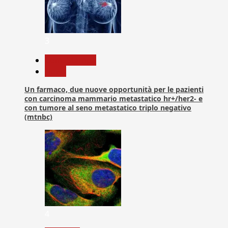
3
Com. Stampa
News
Un farmaco, due nuove opportunità per le pazienti
con carcinoma mammario metastatico hr+/her2- e
con tumore al seno metastatico triplo negativo
(mtnbc)
4