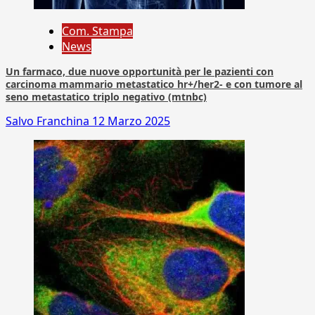
Com. Stampa
News
Un farmaco, due nuove opportunità per le pazienti con
carcinoma mammario metastatico hr+/her2- e con tumore al
seno metastatico triplo negativo (mtnbc)
Salvo Franchina
12 Marzo 2025