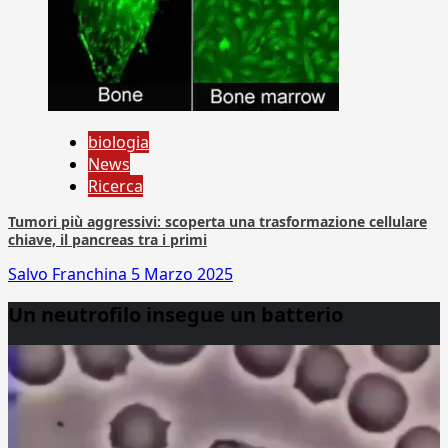
biologia
News
Ricerca
Tumori più aggressivi: scoperta una trasformazione cellulare
chiave, il pancreas tra i primi
Salvo Franchina
5 Marzo 2025
Un neutrofilo insegue un batterio
Video
Player