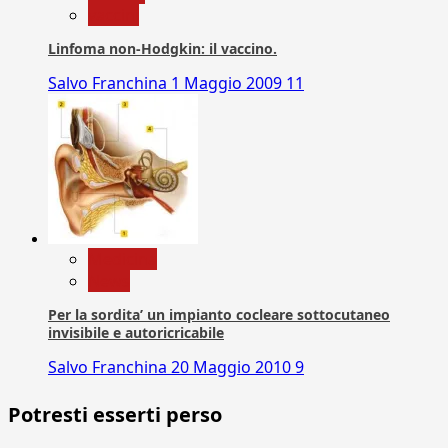
vaccini
Linfoma non-Hodgkin: il vaccino.
Salvo Franchina
1 Maggio 2009
11
Medicina
News
Per la sordita’ un impianto cocleare sottocutaneo
invisibile e autoricricabile
Salvo Franchina
20 Maggio 2010
9
Potresti esserti perso