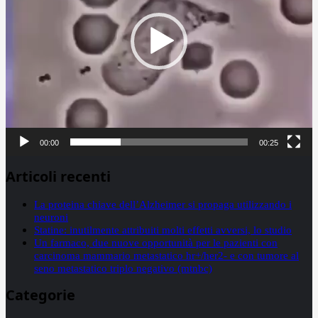
00:00
00:25
Articoli recenti
La proteina chiave dell’Alzheimer si propaga utilizzando i
neuroni
Statine: inutilmente attribuiti molti effetti avversi, lo studio
Un farmaco, due nuove opportunità per le pazienti con
carcinoma mammario metastatico hr+/her2- e con tumore al
seno metastatico triplo negativo (mtnbc)
Categorie