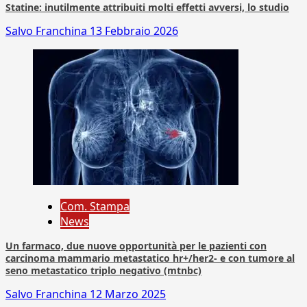
Statine: inutilmente attribuiti molti effetti avversi, lo studio
Salvo Franchina
13 Febbraio 2026
Com. Stampa
News
Un farmaco, due nuove opportunità per le pazienti con
carcinoma mammario metastatico hr+/her2- e con tumore al
seno metastatico triplo negativo (mtnbc)
Salvo Franchina
12 Marzo 2025