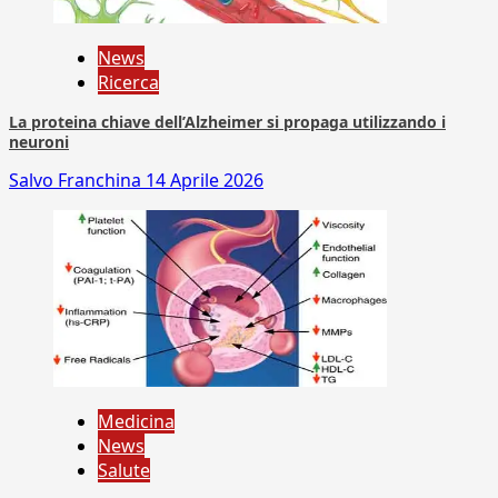
News
Ricerca
La proteina chiave dell’Alzheimer si propaga utilizzando i
neuroni
Salvo Franchina
14 Aprile 2026
Medicina
News
Salute