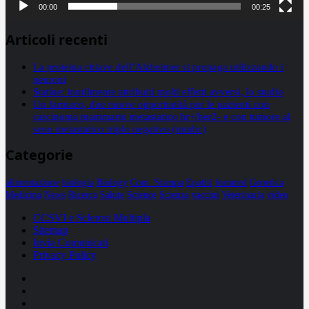
00:00
00:25
Articoli recenti
La proteina chiave dell’Alzheimer si propaga utilizzando i
neuroni
Statine: inutilmente attribuiti molti effetti avversi, lo studio
Un farmaco, due nuove opportunità per le pazienti con
carcinoma mammario metastatico hr+/her2- e con tumore al
seno metastatico triplo negativo (mtnbc)
Categorie
alimentazione
biologia
Biology
Com. Stampa
Epatiti
featured
Genetica
Medicina
News
Ricerca
Salute
Science
Scienza
vaccini
Veterinaria
video
CCSVI e Sclerosi Multipla
Sitemap
Invia Comunicati
Privacy Policy
Facebook
Linkedin
X