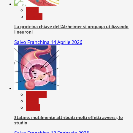
News
Ricerca
La proteina chiave dell’Alzheimer si propaga utilizzando
i neuroni
Salvo Franchina
14 Aprile 2026
Medicina
News
Salute
Statine: inutilmente attribuiti molti effetti avversi, lo
studio
Salvo Franchina
13 Febbraio 2026