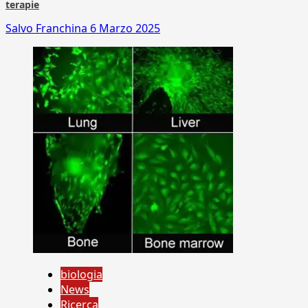
terapie
Salvo Franchina
6 Marzo 2025
biologia
News
Ricerca