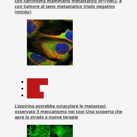
con carcinoma mammario metastatico hr+/her2- e
con tumore al seno metastatico triplo negativo
(mtnbc)
4
Medicina
News
Ricerca
L’aspirina potrebbe ostacolare le metastasi:
osservato il meccanismo nei topi Una scoperta che
apre la strada a nuove terapie