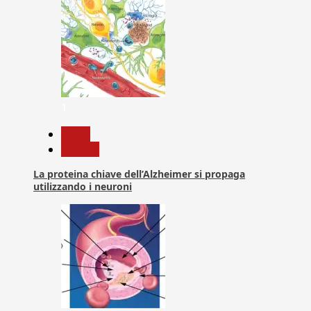
1
News
Ricerca
La proteina chiave dell’Alzheimer si propaga
utilizzando i neuroni