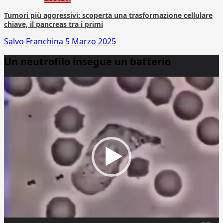
Tumori più aggressivi: scoperta una trasformazione cellulare
chiave, il pancreas tra i primi
Salvo Franchina
5 Marzo 2025
Un neutrofilo insegue un batterio
Video
Player