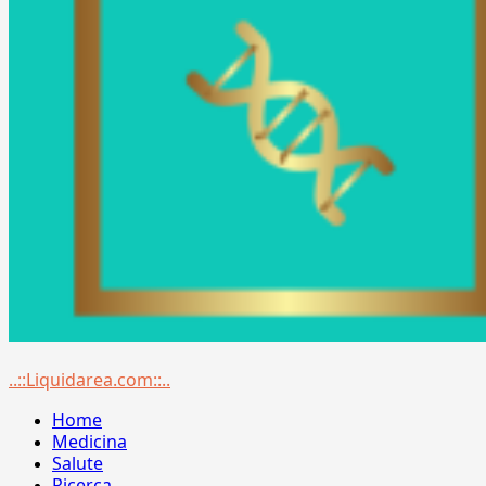
Menu
..::Liquidarea.com::..
principale
Home
Medicina
Salute
Ricerca