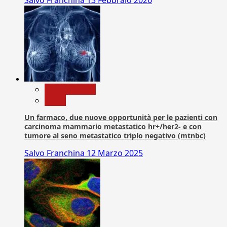
Com. Stampa
News
Un farmaco, due nuove opportunità per le pazienti con
carcinoma mammario metastatico hr+/her2- e con
tumore al seno metastatico triplo negativo (mtnbc)
Salvo Franchina
12 Marzo 2025