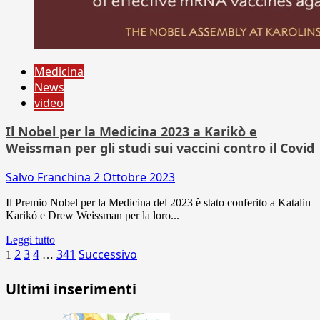
Medicina
News
video
Il Nobel per la Medicina 2023 a Karikò e
Weissman per gli studi sui vaccini contro il Covid
Salvo Franchina
2 Ottobre 2023
Il Premio Nobel per la Medicina del 2023 è stato conferito a Katalin
Karikó e Drew Weissman per la loro...
Leggi tutto
Paginazione
2
3
4
341
Successivo
1
…
degli
Ultimi inserimenti
articoli