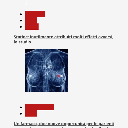
2
Medicina
News
Salute
Statine: inutilmente attribuiti molti effetti avversi,
lo studio
3
Com. Stampa
News
Un farmaco, due nuove opportunità per le pazienti