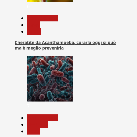
6
Com. Stampa
News
Salute
Cheratite da Acanthamoeba, curarla oggi si può
ma è meglio prevenirla
7
Com. Stampa
Medicina
News