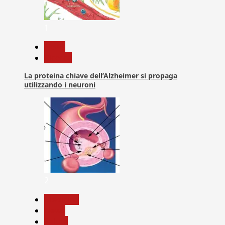
1
News
Ricerca
La proteina chiave dell’Alzheimer si propaga
utilizzando i neuroni
2
Medicina
News
Salute