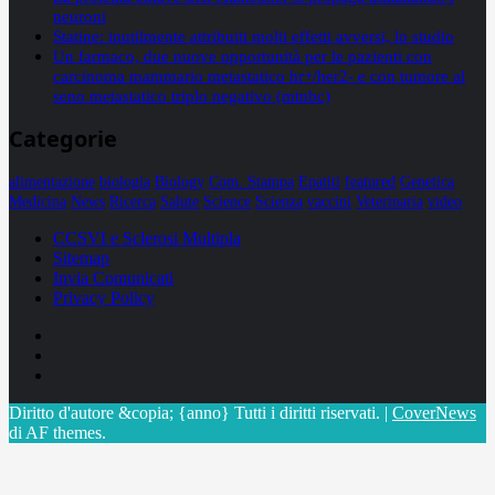
neuroni
Statine: inutilmente attribuiti molti effetti avversi, lo studio
Un farmaco, due nuove opportunità per le pazienti con
carcinoma mammario metastatico hr+/her2- e con tumore al
seno metastatico triplo negativo (mtnbc)
Categorie
alimentazione
biologia
Biology
Com. Stampa
Epatiti
featured
Genetica
Medicina
News
Ricerca
Salute
Science
Scienza
vaccini
Veterinaria
video
CCSVI e Sclerosi Multipla
Sitemap
Invia Comunicati
Privacy Policy
Facebook
Linkedin
X
Diritto d'autore &copia; {anno} Tutti i diritti riservati.
|
CoverNews
di AF themes.