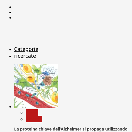
Facebook
Linkedin
X
Categorie
ricercate
News
Ricerca
La proteina chiave dell’Alzheimer si propaga utilizzando