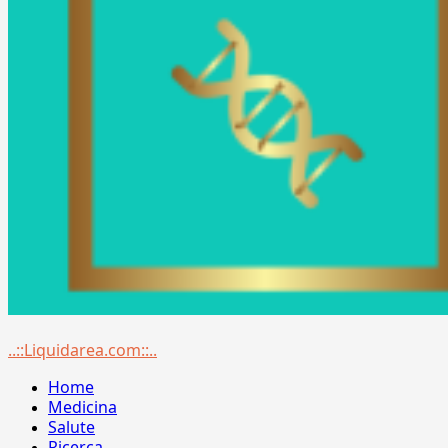
Menu
..::Liquidarea.com::..
principale
Home
Medicina
Salute
Ricerca