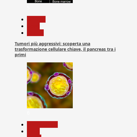
5
biologia
News
Ricerca
Tumori più aggressivi: scoperta una
trasformazione cellulare chiave, il pancreas tra i
primi
6
Com. Stampa
News