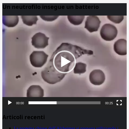
Un neutrofilo insegue un batterio
Video
Player
00:00
00:25
Articoli recenti
La proteina chiave dell’Alzheimer si propaga utilizzando i