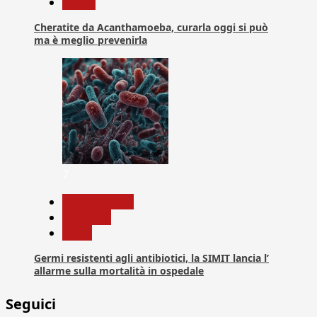
Salute
Cheratite da Acanthamoeba, curarla oggi si può
ma è meglio prevenirla
7
Com. Stampa
Medicina
News
Germi resistenti agli antibiotici, la SIMIT lancia l’
allarme sulla mortalità in ospedale
Seguici