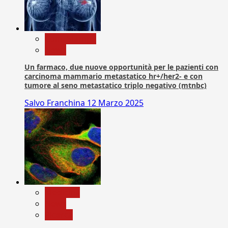
Com. Stampa
News
Un farmaco, due nuove opportunità per le pazienti con
carcinoma mammario metastatico hr+/her2- e con
tumore al seno metastatico triplo negativo (mtnbc)
Salvo Franchina
12 Marzo 2025
Medicina
News
Ricerca