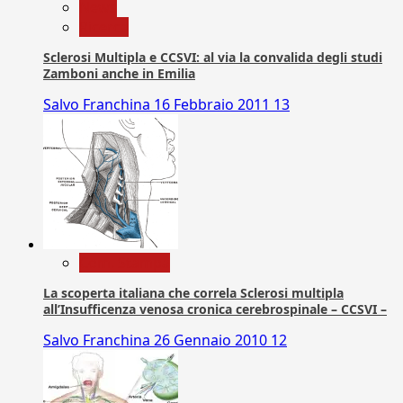
News
Ricerca
Sclerosi Multipla e CCSVI: al via la convalida degli studi
Zamboni anche in Emilia
Salvo Franchina
16 Febbraio 2011
13
Com. Stampa
La scoperta italiana che correla Sclerosi multipla
all’Insufficenza venosa cronica cerebrospinale – CCSVI –
Salvo Franchina
26 Gennaio 2010
12