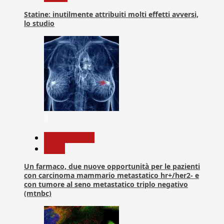
Statine: inutilmente attribuiti molti effetti avversi,
lo studio
3
Com. Stampa
News
Un farmaco, due nuove opportunità per le pazienti
con carcinoma mammario metastatico hr+/her2- e
con tumore al seno metastatico triplo negativo
(mtnbc)