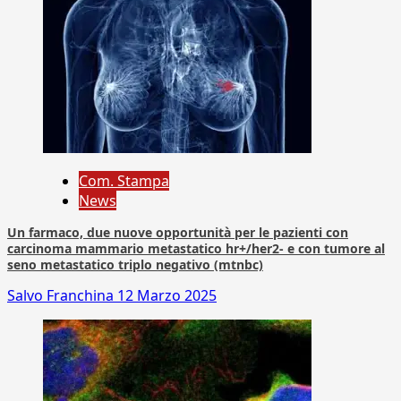
Com. Stampa
News
Un farmaco, due nuove opportunità per le pazienti con
carcinoma mammario metastatico hr+/her2- e con tumore al
seno metastatico triplo negativo (mtnbc)
Salvo Franchina
12 Marzo 2025