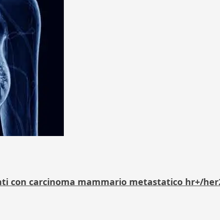
nti con carcinoma mammario metastatico hr+/her2-