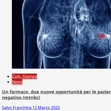
Com. Stampa
News
Un farmaco, due nuove opportunità per le pazie
negativo (mtnbc)
Salvo Franchina
12 Marzo 2025