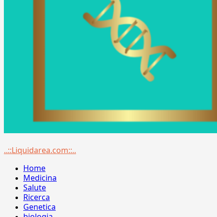
Menu
..::Liquidarea.com::..
principale
Home
Medicina
Salute
Ricerca
Genetica
biologia