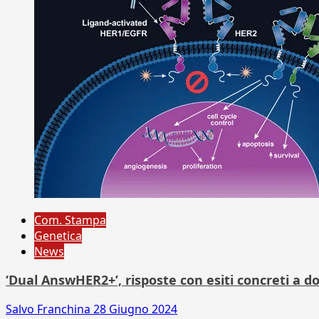
Com. Stampa
Genetica
News
‘Dual AnswHER2+’, risposte con esiti concreti a 
Salvo Franchina
28 Giugno 2024