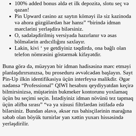
100% added bonus əldə et ilk depozitə, slotu seç və
qazan!
Pin Upward casino az saytın köməyi ilə siz kazinoda
və ahora güzgülərdən hər hansı” “birində idman
mərclərini yerləşdirə bilərsiniz.
O, sadələşdirilmiş versiyada hazırlanır və əsas
bölmələrin ardıcıllığını saxlayır.
Lakin, kivi ‘ ye getdiyiniz təqdirdə, ona bağlı olan
telefon nömrəsini göstərmək kifayətdir.
Buna görə də, müəyyən bir idman hadisəsinə mərc etməyi
planlaşdırırsınızsa, bu proseduru əvvəlcədən başlayın. Sayt
Pin-Up ilkin identifikasiya üçün interfeysə malikdir. Əgər
nədənsə “Professional” QIWI hesabını qeydiyyatdan keçirə
bilmirsinizsə, müştərinin bukmeker kontorunu yoxlamaq
üçün bu seçimi seçin. İstədiyiniz idman növünü tez tapmaq
üçün əlifba sırası” “və ya xüsusi filtrlərdən istifadə edə
bilərsiniz. Bundan əlavə, əksər rus bahisçilərinin marağına
səbəb olan böyük turnirlər yan xəttin yuxarı hissəsində
yerləşdirilir.