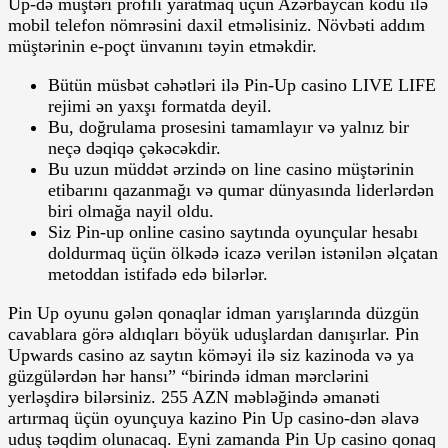
Up-də müştəri profili yaratmaq üçün Azərbaycan kodu ilə
mobil telefon nömrəsini daxil etməlisiniz. Növbəti addım
müştərinin e-poçt ünvanını təyin etməkdir.
Bütün müsbət cəhətləri ilə Pin-Up casino LIVE LIFE
rejimi ən yaxşı formatda deyil.
Bu, doğrulama prosesini tamamlayır və yalnız bir
neçə dəqiqə çəkəcəkdir.
Bu uzun müddət ərzində on line casino müştərinin
etibarını qazanmağı və qumar dünyasında liderlərdən
biri olmağa nayil oldu.
Siz Pin-up online casino saytında oyunçular hesabı
doldurmaq üçün ölkədə icazə verilən istənilən əlçatan
metoddan istifadə edə bilərlər.
Pin Up oyunu gələn qonaqlar idman yarışlarında düzgün
cavablara görə aldıqları böyük uduşlardan danışırlar. Pin
Upwards casino az saytın köməyi ilə siz kazinoda və ya
güzgülərdən hər hansı” “birində idman mərclərini
yerləşdirə bilərsiniz. 255 AZN məbləğində əmanəti
artırmaq üçün oyunçuya kazino Pin Up casino-dən əlavə
uduş təqdim olunacaq. Eyni zamanda Pin Up casino qonaq