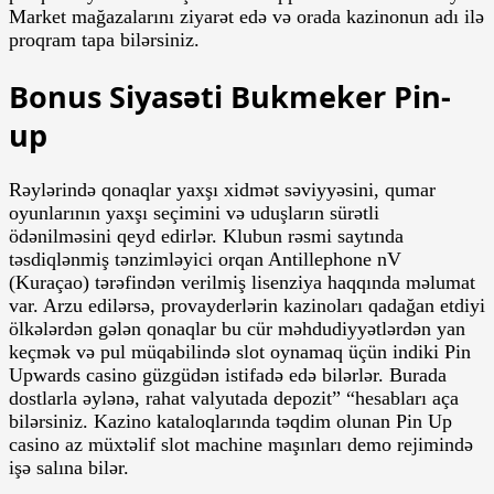
Market mağazalarını ziyarət edə və orada kazinonun adı ilə
proqram tapa bilərsiniz.
Bonus Siyasəti Bukmeker Pin-
up
Rəylərində qonaqlar yaxşı xidmət səviyyəsini, qumar
oyunlarının yaxşı seçimini və uduşların sürətli
ödənilməsini qeyd edirlər. Klubun rəsmi saytında
təsdiqlənmiş tənzimləyici orqan Antillephone nV
(Kuraçao) tərəfindən verilmiş lisenziya haqqında məlumat
var. Arzu edilərsə, provayderlərin kazinoları qadağan etdiyi
ölkələrdən gələn qonaqlar bu cür məhdudiyyətlərdən yan
keçmək və pul müqabilində slot oynamaq üçün indiki Pin
Upwards casino güzgüdən istifadə edə bilərlər. Burada
dostlarla əylənə, rahat valyutada depozit” “hesabları aça
bilərsiniz. Kazino kataloqlarında təqdim olunan Pin Up
casino az müxtəlif slot machine maşınları demo rejimində
işə salına bilər.