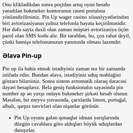
Onu kliklədikdən sonra poçtdan artıq oyun hesabı
yaradılan bukmeker kontorunun rəsmi portalına
yönləndirilirsiniz. Pin Up wager casino xüsusiyyətlərindən
biri avtorizasiyanın yalnız telefonla həyata keçirilməsidir.
Hər dəfə sayta daxil olan zaman müştəri avtorizasiya üçün
parol olan SMS kodu alır. Bir tərəfdən, bu, çox rahat deyil,
çünki həmişə telefonunuzun yanınızda olması lazımdır.
Əlavə Pin-up
Pin up ilə bahis etmək istədiyiniz zaman tez bir zamanda
istifadə edin. Bundan əlavə, istədiyiniz uduş məbləğini
göstərə bilərsiniz. Sonra sistem avtomatik olaraq dərəcəsi
dəyəri hesaplarız. Belə geniş funksionalın sayəsində pin
number ap ən yaxşı onlayn bukmeker şirkəti hesab olunur.
Məsələn, bir meyvə yuvasında, çarxlarda limon, portağal,
albalı, qarpız təsvirləri olan nişanlar görünür.
Pin Up oyunu gələn qonaqlar idman yarışlarında
düzgün cavablara görə aldıqları böyük uduşlardan
danışırlar.