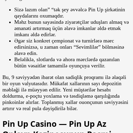
Sizə lazım olan” “tək şey əvvəlcə Pin Up şirkətinin
qaydalarını oxumaqdır.
Məhz bunun sayəsində ziyarətçilər uduşları almaq və
əmanəti artırmaq üçün əlavə imkanlar əldə etmək
imkanı əldə edirlər.
Əgər siz konkret çempionat və turnirlərə mərc
edirsinizsə, u zaman onları “Sevimlilər” bölməsinə
əlavə edin.
Beləliklə, slotlarda və ahora mərclərdə qazanılan
bütün vəsaitlər tamamilə oyunçuya verilir.
Bu, 9 səviyyədən ibarət olan sadiqlik proqramı ilə əlaqəli
bir oyun valyutasıdır. Mükafat xallarının sayı depozitin
məbləği ilə müəyyən edilir. Yeni müştərilər hesabı
doldurma, e-poçtu yoxlama və təsdiqləmə qarşılığında
pinkoinlər alırlar. Toplanmış xallar ouonçunun səviyyəsini
artırır və real pula dəyişdirilə bilər.
Pin Up Casino — Pin Up Az