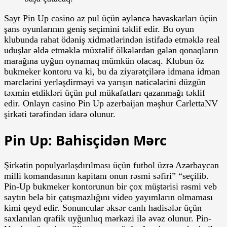
Sayt Pin Up casino az pul üçün əyləncə həvəskarları üçün
şans oyunlarının geniş seçimini təklif edir. Bu oyun
klubunda rahat ödəniş xidmətlərindən istifadə etməklə real
uduşlar əldə etməklə müxtəlif ölkələrdən gələn qonaqların
marağına uyğun oynamaq mümkün olacaq. Klubun öz
bukmeker kontoru va ki, bu da ziyarətçilərə idmana idman
mərclərini yerləşdirməyi və yarışın nəticələrini düzgün
təxmin etdikləri üçün pul mükafatları qazanmağı təklif
edir. Onlayn casino Pin Up azerbaijan məşhur CarlettaNV
şirkəti tərəfindən idarə olunur.
Pin Up: Bahisçidən Mərc
Şirkətin populyarlaşdırılması üçün futbol üzrə Azərbaycan
milli komandasının kapitanı onun rəsmi səfiri” “seçilib.
Pin-Up bukmeker kontorunun bir çox müştərisi rəsmi veb
saytın belə bir çatışmazlığını video yayımların olmaması
kimi qeyd edir. Sonuncular əksər canlı hadisələr üçün
saxlanılan qrafik uyğunluq mərkəzi ilə əvəz olunur. Pin-