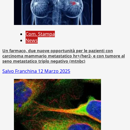
Com. Stampa
News
Un farmaco, due nuove opportunità per le pazienti con
carcinoma mammario metastatico hr+/her2- e con tumore al
seno metastatico triplo negativo (mtnbc)
Salvo Franchina
12 Marzo 2025