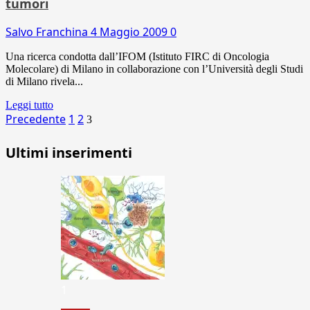
tumori
Salvo Franchina
4 Maggio 2009
0
Una ricerca condotta dall’IFOM (Istituto FIRC di Oncologia
Molecolare) di Milano in collaborazione con l’Università degli Studi
di Milano rivela...
Leggi tutto
Paginazione
Precedente
1
2
3
degli
Ultimi inserimenti
articoli
1