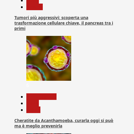
News
Ricerca
Tumori più aggressivi: scoperta una
trasformazione cellulare chiave, il pancreas tra i
primi
6
Com. Stampa
News
Salute
Cheratite da Acanthamoeba, curarla oggi si può
ma è meglio prevenirla