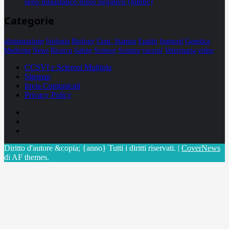
seno metastatico triplo negativo (mtnbc)
Categorie
alimentazione
biologia
Biology
Com. Stampa
Epatiti
featured
Genetica
Medicina
News
Ricerca
Salute
Science
Scienza
vaccini
Veterinaria
video
CCSVI e Sclerosi Multipla
Sitemap
Invia Comunicati
Privacy Policy
Facebook
Linkedin
X
Diritto d'autore &copia; {anno} Tutti i diritti riservati.
|
CoverNews
di AF themes.