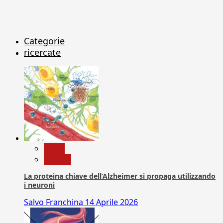
Categorie
ricercate
News
Ricerca
La proteina chiave dell’Alzheimer si propaga utilizzando
i neuroni
Salvo Franchina
14 Aprile 2026