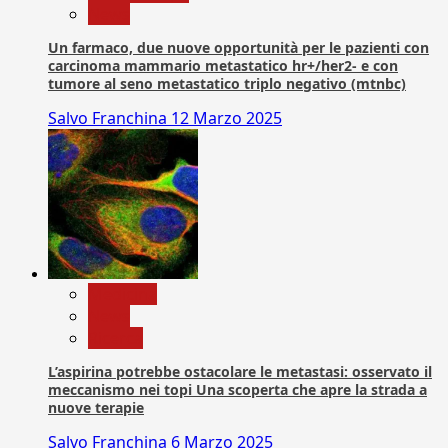
News
Un farmaco, due nuove opportunità per le pazienti con
carcinoma mammario metastatico hr+/her2- e con
tumore al seno metastatico triplo negativo (mtnbc)
Salvo Franchina
12 Marzo 2025
Medicina
News
Ricerca
L’aspirina potrebbe ostacolare le metastasi: osservato il
meccanismo nei topi Una scoperta che apre la strada a
nuove terapie
Salvo Franchina
6 Marzo 2025