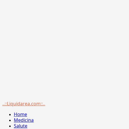
Menu
..::Liquidarea.com::..
principale
Home
Medicina
Salute