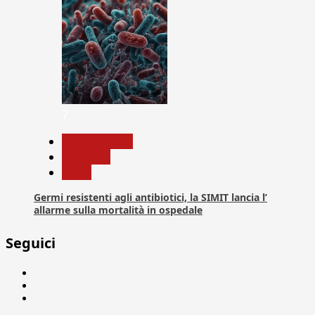
7
Com. Stampa
Medicina
News
Germi resistenti agli antibiotici, la SIMIT lancia l’
allarme sulla mortalità in ospedale
Seguici
Facebook
Linkedin
X