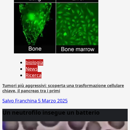
biologia
News
Ricerca
Tumori più aggressivi: scoperta una trasformazione cellulare
chiave, il pancreas tra i primi
Salvo Franchina
5 Marzo 2025
Un neutrofilo insegue un batterio
Video
Player