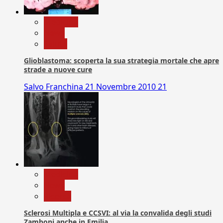
Medicina
News
Salute
Glioblastoma: scoperta la sua strategia mortale che apre
strade a nuove cure
Salvo Franchina
21 Novembre 2010
21
Medicina
News
Ricerca
Sclerosi Multipla e CCSVI: al via la convalida degli studi
Zamboni anche in Emilia