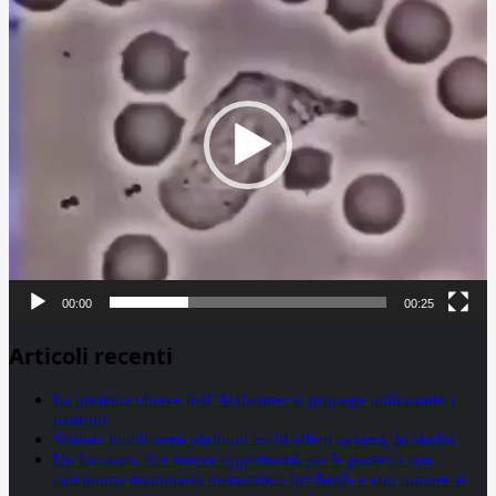
00:00
00:25
Articoli recenti
La proteina chiave dell’Alzheimer si propaga utilizzando i
neuroni
Statine: inutilmente attribuiti molti effetti avversi, lo studio
Un farmaco, due nuove opportunità per le pazienti con
carcinoma mammario metastatico hr+/her2- e con tumore al