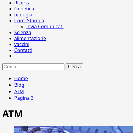
Ricerca
Genetica
biologia
Com. Stampa
Invia Comunicati
Scienza
alimentazione
vaccini
Contatti
Ricerca
per:
Home
Blog
ATM
Pagina 3
ATM