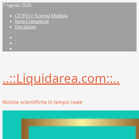
Vai
7 Agosto 2026
al
CCSVI e Sclerosi Multipla
contenuto
Invia Comunicati
Disclaimer
Facebook
Linkedin
X
..::Liquidarea.com::..
Notizie scientifiche in tempo reale