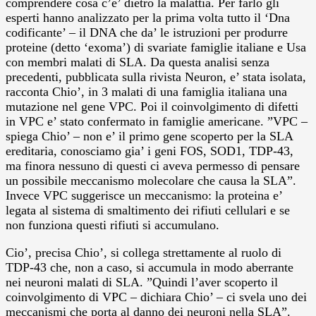
comprendere cosa c’e’ dietro la malattia. Per farlo gli
esperti hanno analizzato per la prima volta tutto il ‘Dna
codificante’ – il DNA che da’ le istruzioni per produrre
proteine (detto ‘exoma’) di svariate famiglie italiane e Usa
con membri malati di SLA. Da questa analisi senza
precedenti, pubblicata sulla rivista Neuron, e’ stata isolata,
racconta Chio’, in 3 malati di una famiglia italiana una
mutazione nel gene VPC. Poi il coinvolgimento di difetti
in VPC e’ stato confermato in famiglie americane. ”VPC –
spiega Chio’ – non e’ il primo gene scoperto per la SLA
ereditaria, conosciamo gia’ i geni FOS, SOD1, TDP-43,
ma finora nessuno di questi ci aveva permesso di pensare
un possibile meccanismo molecolare che causa la SLA”.
Invece VPC suggerisce un meccanismo: la proteina e’
legata al sistema di smaltimento dei rifiuti cellulari e se
non funziona questi rifiuti si accumulano.
Cio’, precisa Chio’, si collega strettamente al ruolo di
TDP-43 che, non a caso, si accumula in modo aberrante
nei neuroni malati di SLA. ”Quindi l’aver scoperto il
coinvolgimento di VPC – dichiara Chio’ – ci svela uno dei
meccanismi che porta al danno dei neuroni nella SLA”.