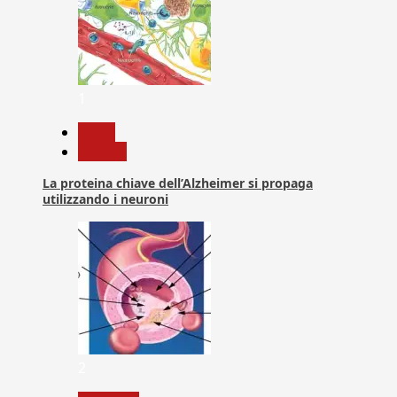
1
News
Ricerca
La proteina chiave dell’Alzheimer si propaga
utilizzando i neuroni
2