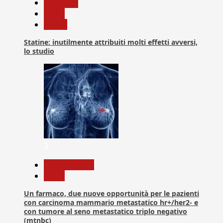
Medicina
News
Salute
Statine: inutilmente attribuiti molti effetti avversi,
lo studio
3
Com. Stampa
News
Un farmaco, due nuove opportunità per le pazienti
con carcinoma mammario metastatico hr+/her2- e
con tumore al seno metastatico triplo negativo
(mtnbc)