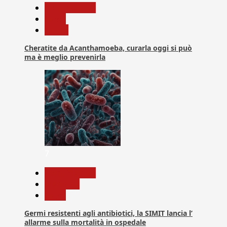
Com. Stampa
News
Salute
Cheratite da Acanthamoeba, curarla oggi si può
ma è meglio prevenirla
7
Com. Stampa
Medicina
News
Germi resistenti agli antibiotici, la SIMIT lancia l’
allarme sulla mortalità in ospedale