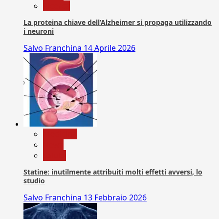
Ricerca
La proteina chiave dell’Alzheimer si propaga utilizzando
i neuroni
Salvo Franchina
14 Aprile 2026
Medicina
News
Salute
Statine: inutilmente attribuiti molti effetti avversi, lo
studio
Salvo Franchina
13 Febbraio 2026