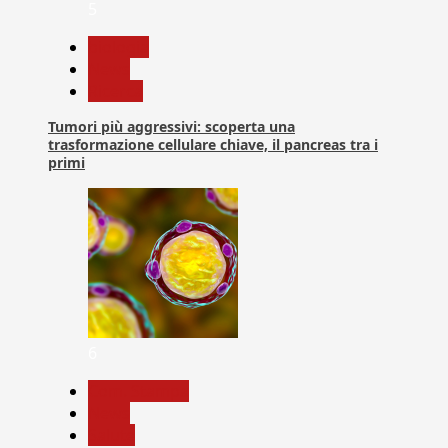
5
biologia
News
Ricerca
Tumori più aggressivi: scoperta una
trasformazione cellulare chiave, il pancreas tra i
primi
6
Com. Stampa
News
Salute