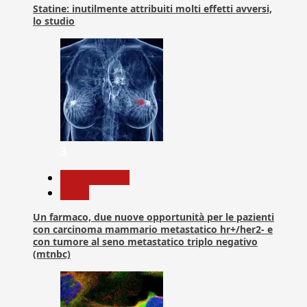
Statine: inutilmente attribuiti molti effetti avversi,
lo studio
3
Com. Stampa
News
Un farmaco, due nuove opportunità per le pazienti
con carcinoma mammario metastatico hr+/her2- e
con tumore al seno metastatico triplo negativo
(mtnbc)