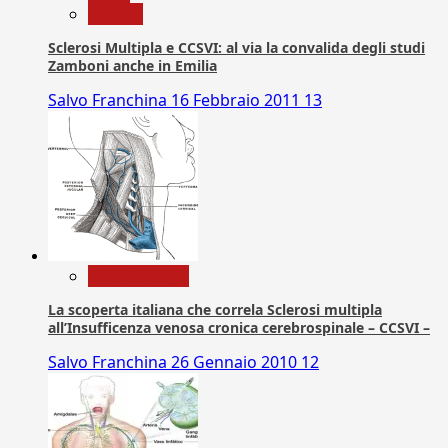
Ricerca
Sclerosi Multipla e CCSVI: al via la convalida degli studi
Zamboni anche in Emilia
Salvo Franchina
16 Febbraio 2011
13
Com. Stampa
La scoperta italiana che correla Sclerosi multipla
all’Insufficenza venosa cronica cerebrospinale – CCSVI –
Salvo Franchina
26 Gennaio 2010
12