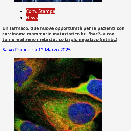
Com. Stampa
News
Un farmaco, due nuove opportunità per le pazienti con
carcinoma mammario metastatico hr+/her2- e con
tumore al seno metastatico triplo negativo (mtnbc)
Salvo Franchina
12 Marzo 2025