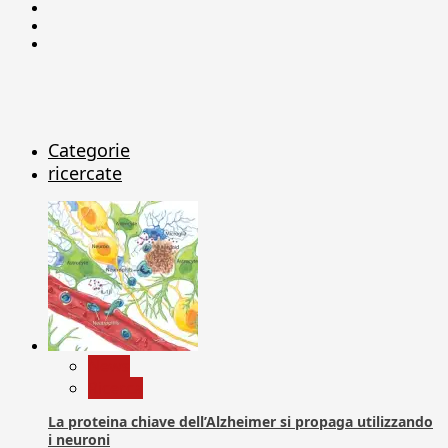
Facebook
Linkedin
X
Categorie
ricercate
News
Ricerca
La proteina chiave dell’Alzheimer si propaga utilizzando
i neuroni