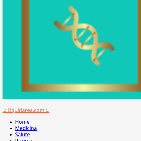
Menu
..::Liquidarea.com::..
principale
Home
Medicina
Salute
Ricerca