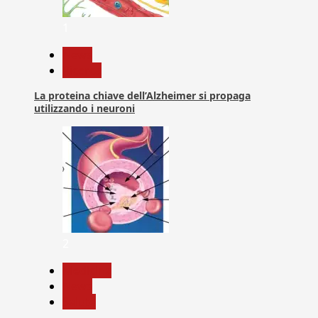
1
News
Ricerca
La proteina chiave dell’Alzheimer si propaga
utilizzando i neuroni
2
Medicina
News
Salute