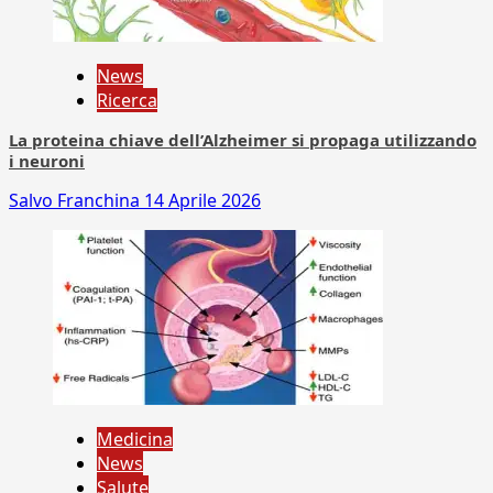
News
Ricerca
La proteina chiave dell’Alzheimer si propaga utilizzando
i neuroni
Salvo Franchina
14 Aprile 2026
Medicina
News
Salute