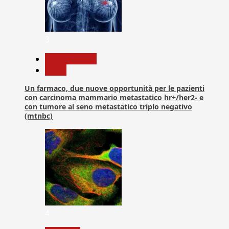
3
Com. Stampa
News
Un farmaco, due nuove opportunità per le pazienti
con carcinoma mammario metastatico hr+/her2- e
con tumore al seno metastatico triplo negativo
(mtnbc)
4