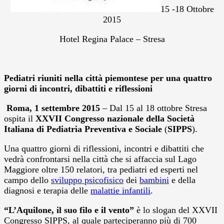
15 -18 Ottobre
2015
Hotel Regina Palace – Stresa
Pediatri riuniti nella città piemontese per una quattro
giorni di incontri, dibattiti e riflessioni
Roma, 1 settembre 2015
– Dal 15 al 18 ottobre Stresa
ospita il
XXVII Congresso nazionale della Società
Italiana di Pediatria Preventiva e Sociale
(
SIPPS
).
Una quattro giorni di riflessioni, incontri e dibattiti che
vedrà confrontarsi nella città che si affaccia sul Lago
Maggiore oltre 150 relatori, tra pediatri ed esperti nel
campo dello
sviluppo psicofisico
dei
bambini
e della
diagnosi e terapia delle
malattie infantili
.
“L’Aquilone, il suo filo e il vento”
è lo slogan del XXVII
Congresso SIPPS, al quale parteciperanno più di 700