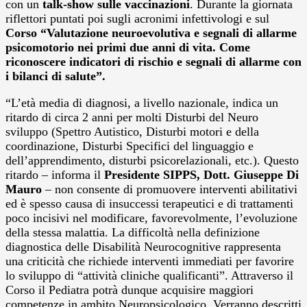
con un
talk-show sulle vaccinazioni
. Durante la giornata
riflettori puntati poi sugli acronimi infettivologi e sul
Corso “Valutazione neuroevolutiva e segnali di allarme
psicomotorio nei primi due anni di vita. Come
riconoscere indicatori di rischio e segnali di allarme con
i bilanci di salute”.
“L’età media di diagnosi, a livello nazionale, indica un
ritardo di circa 2 anni per molti Disturbi del Neuro
sviluppo (Spettro Autistico, Disturbi motori e della
coordinazione, Disturbi Specifici del linguaggio e
dell’apprendimento, disturbi psicorelazionali, etc.). Questo
ritardo – informa il
Presidente SIPPS, Dott. Giuseppe Di
Mauro
– non consente di promuovere interventi abilitativi
ed è spesso causa di insuccessi terapeutici e di trattamenti
poco incisivi nel modificare, favorevolmente, l’evoluzione
della stessa malattia. La difficoltà nella definizione
diagnostica delle Disabilità Neurocognitive rappresenta
una criticità che richiede interventi immediati per favorire
lo sviluppo di “attività cliniche qualificanti”. Attraverso il
Corso il Pediatra potrà dunque acquisire maggiori
competenze in ambito Neuropsicologico. Verranno descritti