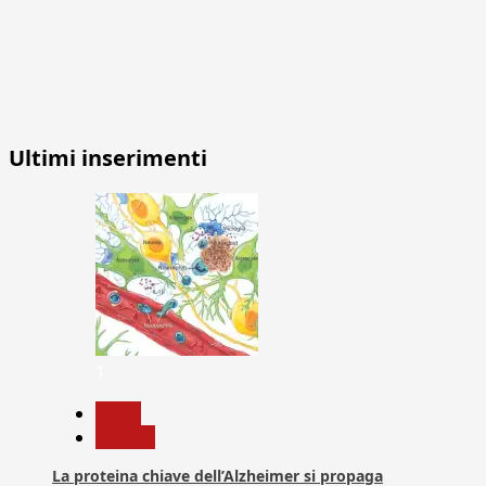
Ultimi inserimenti
1
News
Ricerca
La proteina chiave dell’Alzheimer si propaga