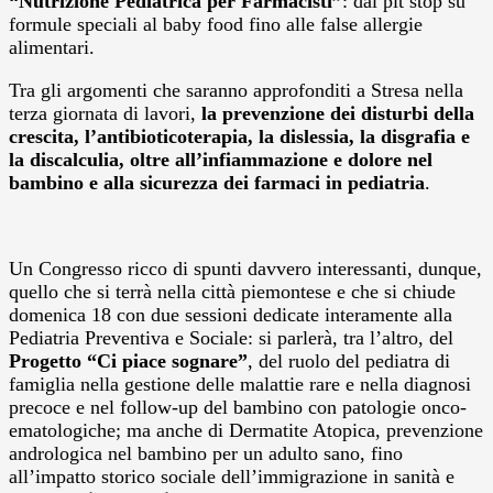
“Nutrizione Pediatrica per Farmacisti”
: dal pit stop su
formule speciali al baby food fino alle false allergie
alimentari.
Tra gli argomenti che saranno approfonditi a Stresa nella
terza giornata di lavori,
la prevenzione dei disturbi della
crescita, l’antibioticoterapia, la dislessia, la disgrafia e
la discalculia, oltre all’infiammazione e dolore nel
bambino e alla sicurezza dei farmaci in pediatria
.
Un Congresso ricco di spunti davvero interessanti, dunque,
quello che si terrà nella città piemontese e che si chiude
domenica 18 con due sessioni dedicate interamente alla
Pediatria Preventiva e Sociale: si parlerà, tra l’altro, del
Progetto “Ci piace sognare”
, del ruolo del pediatra di
famiglia nella gestione delle malattie rare e nella diagnosi
precoce e nel follow-up del bambino con patologie onco-
ematologiche; ma anche di Dermatite Atopica, prevenzione
andrologica nel bambino per un adulto sano, fino
all’impatto storico sociale dell’immigrazione in sanità e