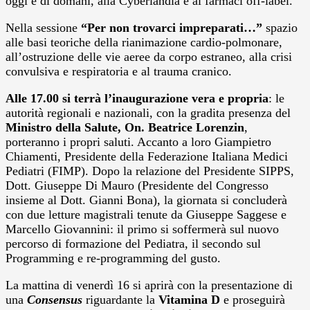
oggi e di domani, alla Cyberlandia e ai farmaci off-label.
Nella sessione
“Per non trovarci impreparati…”
spazio
alle basi teoriche della rianimazione cardio-polmonare,
all’ostruzione delle vie aeree da corpo estraneo, alla crisi
convulsiva e respiratoria e al trauma cranico.
Alle 17.00 si terrà l’inaugurazione vera e propria
: le
autorità regionali e nazionali, con la gradita presenza del
Ministro della Salute, On. Beatrice Lorenzin
,
porteranno i propri saluti. Accanto a loro Giampietro
Chiamenti, Presidente della Federazione Italiana Medici
Pediatri (FIMP). Dopo la relazione del Presidente SIPPS,
Dott. Giuseppe Di Mauro (Presidente del Congresso
insieme al Dott. Gianni Bona), la giornata si concluderà
con due letture magistrali tenute da Giuseppe Saggese e
Marcello Giovannini: il primo si soffermerà sul nuovo
percorso di formazione del Pediatra, il secondo sul
Programming e re-programming del gusto.
La mattina di venerdì 16 si aprirà con la presentazione di
una
Consensus
riguardante la
Vitamina D
e proseguirà