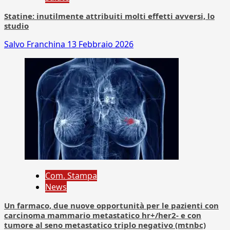
Statine: inutilmente attribuiti molti effetti avversi, lo
studio
Salvo Franchina
13 Febbraio 2026
Com. Stampa
News
Un farmaco, due nuove opportunità per le pazienti con
carcinoma mammario metastatico hr+/her2- e con
tumore al seno metastatico triplo negativo (mtnbc)