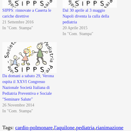
SIPPS: rinnovate a Caserta le
Dal 30 aprile al 3 maggio
cariche direttive
Napoli diventa la culla della
21 Settembre 2016
pediatria
In "Com. Stampa"
20 Aprile 2015
In "Com. Stampa"
Da domani a sabato 29, Verona
ospita il XXVI Congresso
Nazionale Società Italiana di
Pediatria Preventiva e Sociale
“Seminare Salute”
26 Novembre 2014
In "Com. Stampa"
Tags:
cardio-polmonare
,
l'aquilone
,
pediatria
,
rianimazione