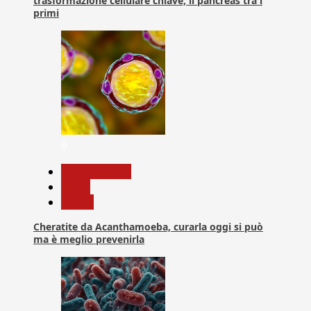
trasformazione cellulare chiave, il pancreas tra i
primi
6
Com. Stampa
News
Salute
Cheratite da Acanthamoeba, curarla oggi si può
ma è meglio prevenirla