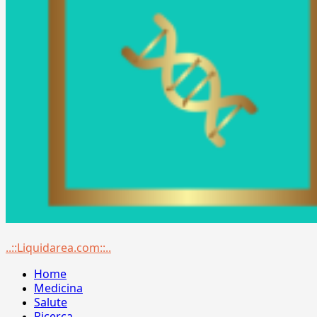
Menu
..::Liquidarea.com::..
principale
Home
Medicina
Salute
Ricerca