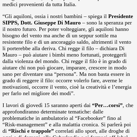
medici provenienti da tutta Italia.
“Gli aquiloni, ossia i nostri bambini – spiega il
Presidente
SIPPS, Dott. Giuseppe Di Mauro
– sono la speranza per
il nostro futuro. Per poter volteggiare, gli aquiloni hanno
bisogno del vento ma anche di un seppur sottile ma
resistente filo e di un ancoraggio saldo, altrimenti il vento
li porterebbe alla deriva. Chi regge il filo – dichiara Di
Mauro – può aiutare i bimbi meno fortunati, proteggerli
dalla violenza del mondo. Chi regge il filo è in grado di
aiutare chi non può giocare, imparare, crescere in modo
sano per diventare una “persona”. Ma non basta essere in
grado di reggere il filo: occorre volerlo fare, averne le
motivazioni, occorre il vento, cioè la creatività e l’energia
per farlo nel migliore dei modi”.
I lavori di giovedì 15 saranno aperti dai
“Per…corsi”
, che
approfondiranno determinate tematiche: dalle
problematiche in ambulatorio al “Facebooker” fino al
“Risk-management” e alla malattia cronica. Si parlerà poi
di
“Rischi e trappole”
correlati allo sport, alle droghe di