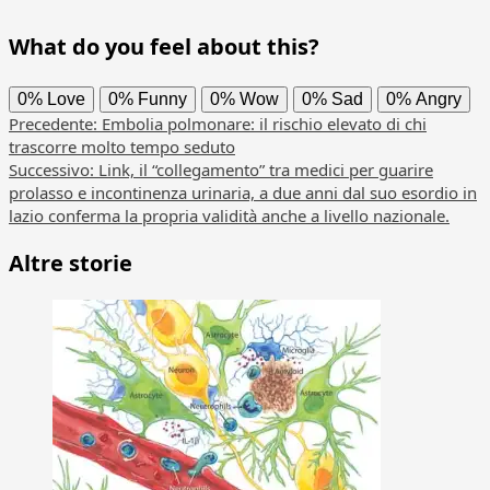
What do you feel about this?
0%
Love
0%
Funny
0%
Wow
0%
Sad
0%
Angry
Navigazione
Precedente:
Embolia polmonare: il rischio elevato di chi
trascorre molto tempo seduto
articolo
Successivo:
Link, il “collegamento” tra medici per guarire
prolasso e incontinenza urinaria, a due anni dal suo esordio in
lazio conferma la propria validità anche a livello nazionale.
Altre storie