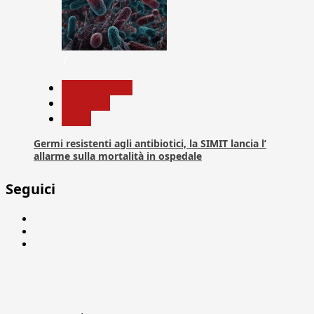
7
Com. Stampa
Medicina
News
Germi resistenti agli antibiotici, la SIMIT lancia l’
allarme sulla mortalità in ospedale
Seguici
Facebook
Linkedin
X