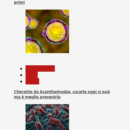
primi
6
Com. Stampa
News
Salute
Cheratite da Acanthamoeba, curarla oggi si può
ma è meglio prevenirla