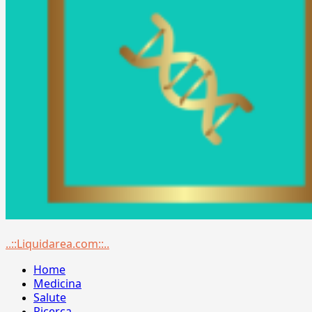
Menu
..::Liquidarea.com::..
principale
Home
Medicina
Salute
Ricerca