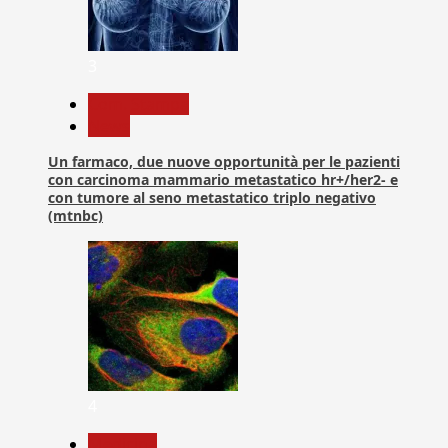
3
Com. Stampa
News
Un farmaco, due nuove opportunità per le pazienti
con carcinoma mammario metastatico hr+/her2- e
con tumore al seno metastatico triplo negativo
(mtnbc)
4
Medicina