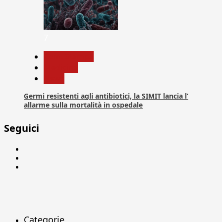
7
Com. Stampa
Medicina
News
Germi resistenti agli antibiotici, la SIMIT lancia l’
allarme sulla mortalità in ospedale
Seguici
Facebook
Linkedin
X
Categorie