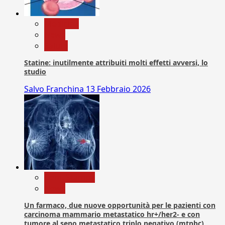
Medicina
News
Salute
Statine: inutilmente attribuiti molti effetti avversi, lo
studio
Salvo Franchina
13 Febbraio 2026
Com. Stampa
News
Un farmaco, due nuove opportunità per le pazienti con
carcinoma mammario metastatico hr+/her2- e con
tumore al seno metastatico triplo negativo (mtnbc)