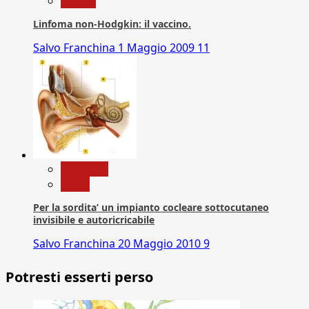
vaccini
Linfoma non-Hodgkin: il vaccino.
Salvo Franchina
1 Maggio 2009
11
Medicina
News
Per la sordita’ un impianto cocleare sottocutaneo
invisibile e autoricricabile
Salvo Franchina
20 Maggio 2010
9
Potresti esserti perso