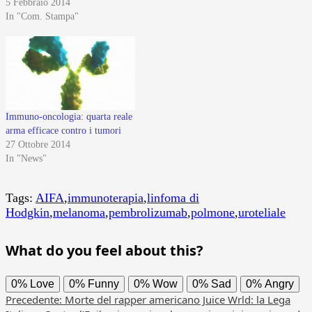
5 Febbraio 2014
In "Com. Stampa"
Immuno-oncologia: quarta reale
arma efficace contro i tumori
27 Ottobre 2014
In "News"
Tags:
AIFA
,
immunoterapia
,
linfoma di
Hodgkin
,
melanoma
,
pembrolizumab
,
polmone
,
uroteliale
What do you feel about this?
0%
Love
0%
Funny
0%
Wow
0%
Sad
0%
Angry
Navigazione
Precedente:
Morte del rapper americano Juice Wrld: la Lega