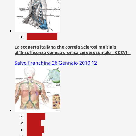
Com. Stampa
La scoperta italiana che correla Sclerosi multipla
all’Insufficenza venosa cronica cerebrospinale – CCSVI –
Salvo Franchina
26 Gennaio 2010
12
biologia
Salute
Scienza