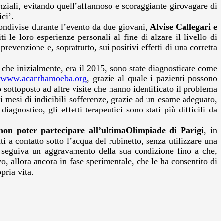
ziali, evitando quell’affannoso e scoraggiante girovagare di
ci’.
condivise durante l’evento da due giovani,
Alvise Callegari e
 le loro esperienze personali al fine di alzare il livello di
evenzione e, soprattutto, sui positivi effetti di una corretta
i che inizialmente, era il 2015, sono state diagnosticate come
//www.acanthamoeba.org
, grazie al quale i pazienti possono
 sottoposto ad altre visite che hanno identificato il problema
 mesi di indicibili sofferenze, grazie ad un esame adeguato,
agnostico, gli effetti terapeutici sono stati più difficili da
 non poter partecipare all’ultima
Olimpiade di Parigi
, in
i a contatto sotto l’acqua del rubinetto, senza utilizzare una
ui seguiva un aggravamento della sua condizione fino a che,
, allora ancora in fase sperimentale, che le ha consentito di
pria vita.