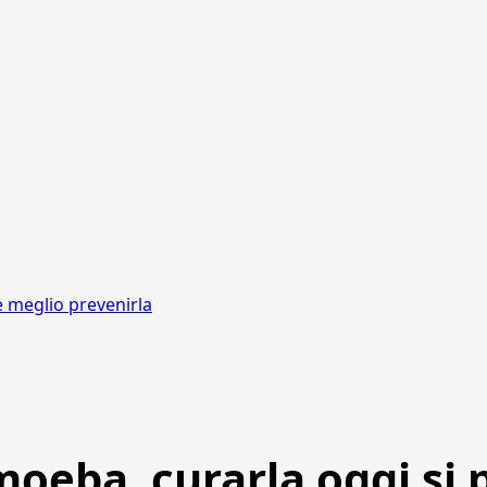
 meglio prevenirla
oeba, curarla oggi si