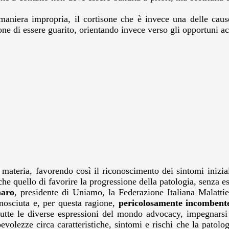
n maniera impropria, il cortisone che è invece una delle caus
ne di essere guarito, orientando invece verso gli opportuni ac
 materia, favorendo così il riconoscimento dei sintomi iniziali
e quello di favorire la progressione della patologia, senza esi
naro
, presidente di Uniamo, la Federazione Italiana Malattie
osciuta e, per questa ragione,
pericolosamente incombent
 tutte le diverse espressioni del mondo advocacy, impegnars
volezze circa caratteristiche, sintomi e rischi che la patologi