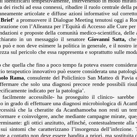
 di identificarli tempestivamente, intervenendo in modo mirato
dei rischi ad essa connessi, ribadire il ruolo centrale della p
eamente articolate e diffuse azioni informative sul corretto u
 Brief
‘ a promuovere il Dialogue Meeting tenutosi oggi a Ro
borazione con l’Alleanza per l’Equità di Accesso alle Cure per 
ioni e proposte della comunità medico-scientifica, delle ass
chiarato in un messaggio il senatore
Giovanni Satta,
che
può e non deve esimere la politica in generale, e il nostro in
zza sul pericolo che essa rappresenta e soprattutto sulle modal
tto che quella che fino a poco tempo fa poteva essere considera
cio terapeutico innovativo può essere considerata una patologia
aolo Rama
, consulente del Policlinico San Matteo di Pavia e 
ffermare che solo una diagnosi precoce rende possibili risult
ecificamente indicato per la patologia’.
o facilmente accessibile- ha proseguito il clinico- sarebb
sono in grado di effettuare una diagnosi microbiologica di Aca
essità che la cheratite da Acanthamoeba non resti un tema 
formare e coinvolgere, anche mediante campagne mirate, quegli
rminante: gli ottici anzitutto, affinché, contestualmente alla 
 sui sintomi che caratterizzano l’insorgenza dell’infezione. T
 a contatto non deve essere bandita a priori, ma sostituita do