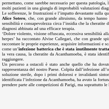
permettano, come sarebbe necessario per questa patologia, l
molti pazienti in una giungla di improbabili valutazioni diag
Le sofferenze, le frustrazioni e l’impatto devastante sulla q
Alice Sotero
, che, con grande altruismo, da tempo hanno off
sensibilità e consapevolezza circa l’insidia che la cheratite
diagnosi abbinata ad una efficace terapia.
‘Dolore violento, visione offuscata, eccessiva sensibilità al
herpes’ ha raccontato Alvise Callegari, che con grande spir
raccontare le proprie esperienze, acquisire informazioni e sc
come un’
infezione batterica che è stata inutilmente
tratt
la vera causa, la cheratite da Acanthamoeba, è stata identifi
raggiungere.
Un percorso a ostacoli è stato anche quello che ha dovut
rappresentanza del nostro Paese. Colpita dall’infezione all’o
soluzione sterile, dopo i primi dolorosi e invalidanti sin
identificata l’infezione da Acanthamoeba, ha avuto la fortun
prendere parte alle competizioni di Parigi, ma soprattutto le h