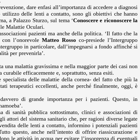
.
revenzione, dare enfasi all’importanza di accedere a diagnosi
tilizzo delle lenti a contatto, sono gli obiettivi che hanno
ma, a Palazzo Sturzo, sul tema ‘
Conoscere e riconoscere la
le Malattie Oculari.
ociazioni pazienti ma anche della politica. ‘Il fatto che la
 con l’onorevole
Matteo Rosso
co-presiede l’Intergruppo
tergruppo in particolare, dall’impegnarsi a fondo affinché si
ità per prevenirla’.
ta una malattia gravissima e nella maggior parte dei casi non
 curabile efficacemente e, soprattutto, senza esiti.
specialista delle malattie della cornea- del fatto che più la
ati terapeutici eccellenti, anche perché finalmente, oggi, è
e davvero di grande importanza per i pazienti. Questo, in
nthamoeba’.
di sanità pubblica sottostimato, clinici e associazioni di
 attori del sistema sanitario che, per ragioni diverse legate
vendita delle lenti a contatto, informino i potenziali pazienti
utto questo, anche nell’intento di offrire riassicurazione e
po le attività in acqua per evitare l’insorgenza di eventuali