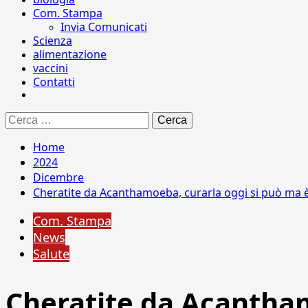
Com. Stampa
Invia Comunicati
Scienza
alimentazione
vaccini
Contatti
Ricerca
per:
Home
2024
Dicembre
Cheratite da Acanthamoeba, curarla oggi si può ma è
Com. Stampa
News
Salute
Cheratite da Acantham