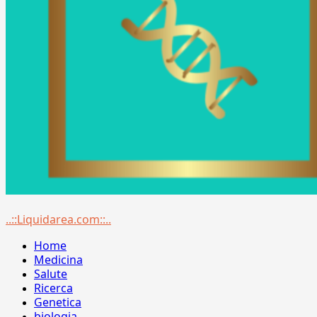
Menu
..::Liquidarea.com::..
principale
Home
Medicina
Salute
Ricerca
Genetica
biologia