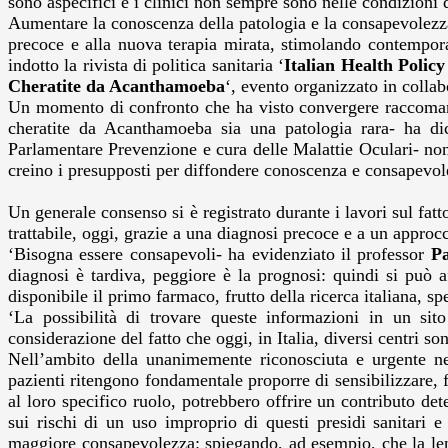
sono aspecifici e i clinici non sempre sono nelle condizioni
Aumentare la conoscenza della patologia e la consapevolezza 
precoce e alla nuova terapia mirata, stimolando contemporan
indotto la rivista di politica sanitaria ‘
Italian Health Policy
Cheratite da Acanthamoeba
‘, evento organizzato in colla
Un momento di confronto che ha visto convergere raccomandaz
cheratite da Acanthamoeba sia una patologia rara- ha di
Parlamentare Prevenzione e cura delle Malattie Oculari- non 
creino i presupposti per diffondere conoscenza e consapevole
Un generale consenso si è registrato durante i lavori sul fa
trattabile, oggi, grazie a una diagnosi precoce e a un approc
‘Bisogna essere consapevoli- ha evidenziato il professor
P
diagnosi è tardiva, peggiore è la prognosi: quindi si può a
disponibile il primo farmaco, frutto della ricerca italiana, sp
‘La possibilità di trovare queste informazioni in un sit
considerazione del fatto che oggi, in Italia, diversi centri 
Nell’ambito della unanimemente riconosciuta e urgente nec
pazienti ritengono fondamentale proporre di sensibilizzare, 
al loro specifico ruolo, potrebbero offrire un contributo dete
sui rischi di un uso improprio di questi presidi sanitari e
maggiore consapevolezza: spiegando, ad esempio, che la lente