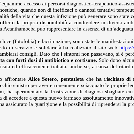
’equanime accesso ai percorsi diagnostico-terapeutico-assisten
nostiche, quando non di inefficaci o dannosi tentativi terapeuti
ualità della vita che questa infezione può generare sono state 
erto la propria disponibilità a condividere in diversi ambiti
 da Acanthamoeba può rappresentare in assenza di un’adeguata pr
la luce (fotofobia) e lacrimazione, sono state le manifestazion
ito di servizio e solidarietà ha realizzato il sito web
https:
ambiarsi consigli. Dato che i sintomi non passavano, si è però
ata con forti dosi di antibiotico e cortisone.
Solo dopo alcuni
cata ed efficacemente trattata, anche se, a causa del ritardo di
o affrontare
Alice Sotero, pentatleta
che
ha rischiato di
cchio sinistro per aver erroneamente sciacquato le proprie lent
tomi, ha sperimentato la frustrazione di diagnosi sbagliate c
a di accedere a questa nuovo farmaco assolutamente innovativo
a assicurato la guarigione e la possibilità di riprendersi la pro