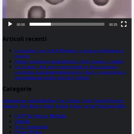
00:00
00:25
Articoli recenti
La proteina chiave dell’Alzheimer si propaga utilizzando i
neuroni
Statine: inutilmente attribuiti molti effetti avversi, lo studio
Un farmaco, due nuove opportunità per le pazienti con
carcinoma mammario metastatico hr+/her2- e con tumore al
seno metastatico triplo negativo (mtnbc)
Categorie
alimentazione
biologia
Biology
Com. Stampa
Epatiti
featured
Genetica
Medicina
News
Ricerca
Salute
Science
Scienza
vaccini
Veterinaria
video
CCSVI e Sclerosi Multipla
Sitemap
Invia Comunicati
Privacy Policy