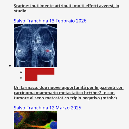
Statine: inutilmente attribuiti molti effetti avversi, lo
studio
Salvo Franchina
13 Febbraio 2026
Com. Stampa
News
Un farmaco, due nuove opportunità per le pazienti con
carcinoma mammario metastatico hr+/her2- e con
tumore al seno metastatico triplo negativo (mtnbc)
Salvo Franchina
12 Marzo 2025