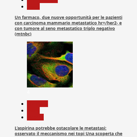
News
Un farmaco, due nuove opportunità per le pazienti
con carcinoma mammario metastatico hr+/her2- e
con tumore al seno metastatico triplo negativo
(mtnbc)
4
Medicina
News
Ricerca
L’aspirina potrebbe ostacolare le metastasi:
osservato il meccanismo nei topi Una scoperta che