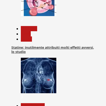
2
Medicina
News
Salute
Statine: inutilmente attribuiti molti effetti avversi,
lo studio
3
Com. Stampa