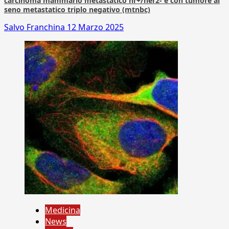
carcinoma mammario metastatico hr+/her2- e con tumore al
seno metastatico triplo negativo (mtnbc)
Salvo Franchina
12 Marzo 2025
Medicina
News