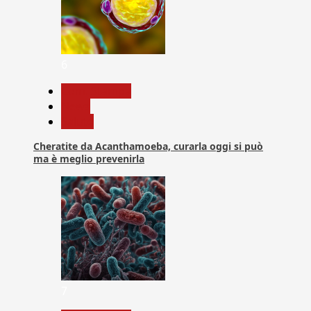
6
Com. Stampa
News
Salute
Cheratite da Acanthamoeba, curarla oggi si può
ma è meglio prevenirla
7