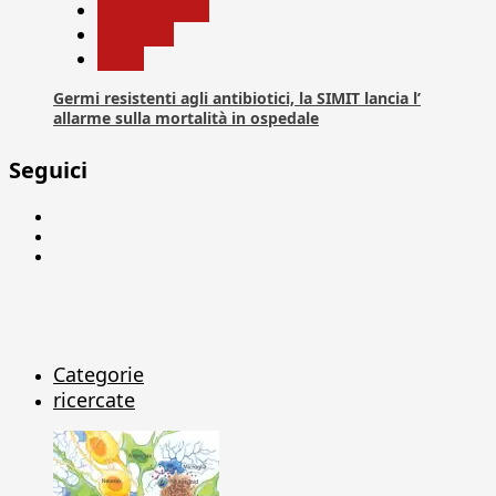
Com. Stampa
Medicina
News
Germi resistenti agli antibiotici, la SIMIT lancia l’
allarme sulla mortalità in ospedale
Seguici
Facebook
Linkedin
X
Categorie
ricercate