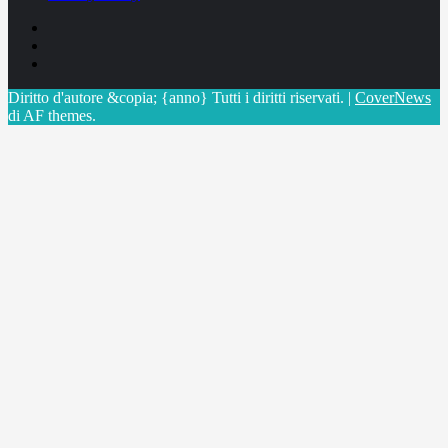
Facebook
Linkedin
X
Diritto d'autore &copia; {anno} Tutti i diritti riservati.
|
CoverNews
di AF themes.