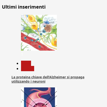
Ultimi inserimenti
1
News
Ricerca
La proteina chiave dell’Alzheimer si propaga
utilizzando i neuroni