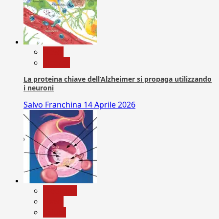
News
Ricerca
La proteina chiave dell’Alzheimer si propaga utilizzando
i neuroni
Salvo Franchina
14 Aprile 2026
Medicina
News
Salute