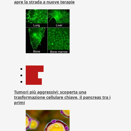
apre la strada a nuove terapie
5
biologia
News
Ricerca
Tumori più aggressivi: scoperta una
trasformazione cellulare chiave, il pancreas tra i
primi