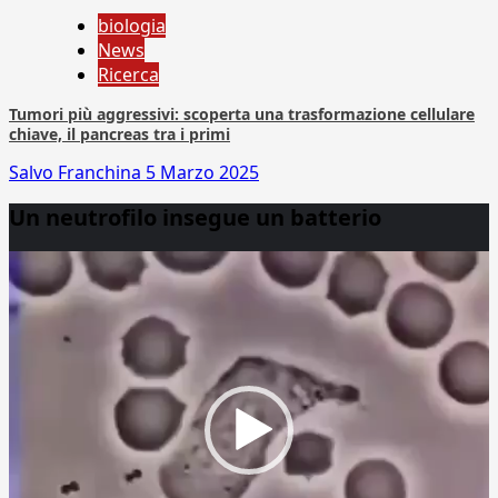
biologia
News
Ricerca
Tumori più aggressivi: scoperta una trasformazione cellulare
chiave, il pancreas tra i primi
Salvo Franchina
5 Marzo 2025
Un neutrofilo insegue un batterio
Video
Player