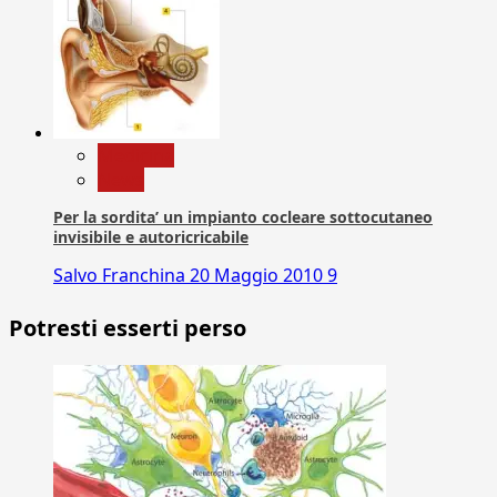
Medicina
News
Per la sordita’ un impianto cocleare sottocutaneo
invisibile e autoricricabile
Salvo Franchina
20 Maggio 2010
9
Potresti esserti perso