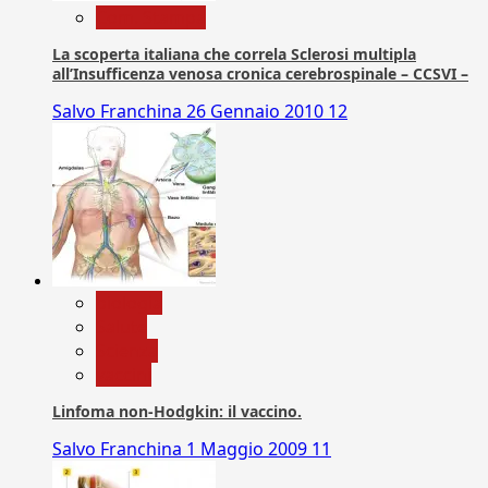
Com. Stampa
La scoperta italiana che correla Sclerosi multipla
all’Insufficenza venosa cronica cerebrospinale – CCSVI –
Salvo Franchina
26 Gennaio 2010
12
biologia
Salute
Scienza
vaccini
Linfoma non-Hodgkin: il vaccino.
Salvo Franchina
1 Maggio 2009
11