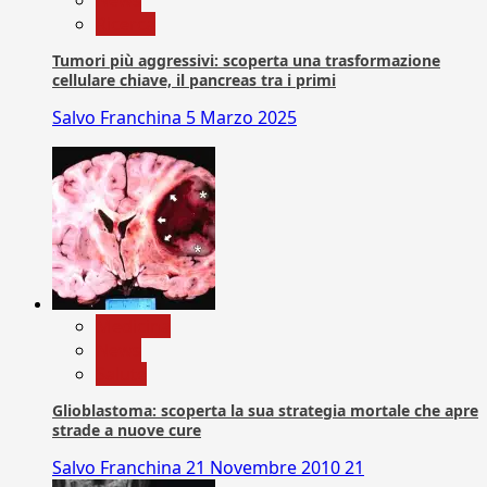
Ricerca
Tumori più aggressivi: scoperta una trasformazione
cellulare chiave, il pancreas tra i primi
Salvo Franchina
5 Marzo 2025
Medicina
News
Salute
Glioblastoma: scoperta la sua strategia mortale che apre
strade a nuove cure
Salvo Franchina
21 Novembre 2010
21