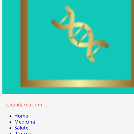
Menu
..::Liquidarea.com::..
principale
Home
Medicina
Salute
Ricerca