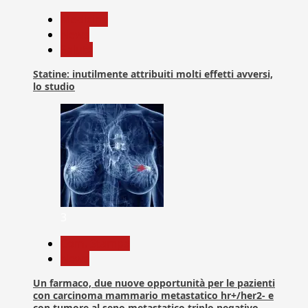
Medicina
News
Salute
Statine: inutilmente attribuiti molti effetti avversi,
lo studio
3
Com. Stampa
News
Un farmaco, due nuove opportunità per le pazienti
con carcinoma mammario metastatico hr+/her2- e
con tumore al seno metastatico triplo negativo