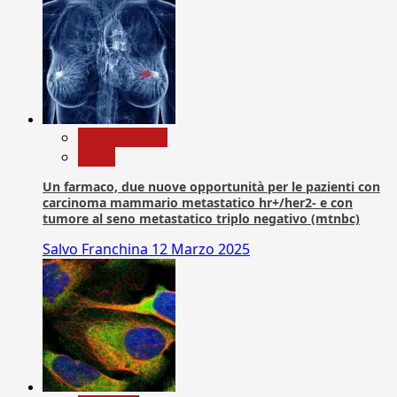
Com. Stampa
News
Un farmaco, due nuove opportunità per le pazienti con
carcinoma mammario metastatico hr+/her2- e con
tumore al seno metastatico triplo negativo (mtnbc)
Salvo Franchina
12 Marzo 2025