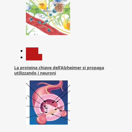
1
News
Ricerca
La proteina chiave dell’Alzheimer si propaga
utilizzando i neuroni
2