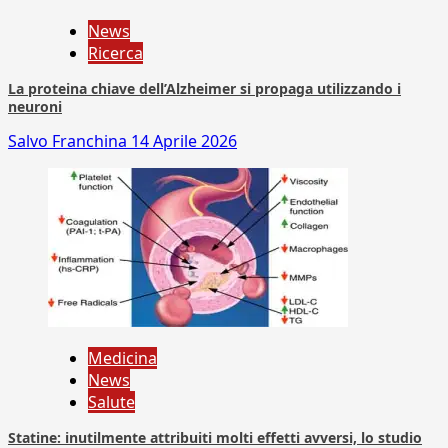
News
Ricerca
La proteina chiave dell’Alzheimer si propaga utilizzando i
neuroni
Salvo Franchina
14 Aprile 2026
Medicina
News
Salute
Statine: inutilmente attribuiti molti effetti avversi, lo studio