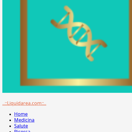
Menu
..::Liquidarea.com::..
principale
Home
Medicina
Salute
Ricerca