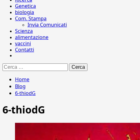
Genetica
biologia
Com. Stampa
Invia Comunicati
Scienza
alimentazione
vaccini
Contatti
Ricerca
per:
Home
Blog
6-thiodG
6-thiodG