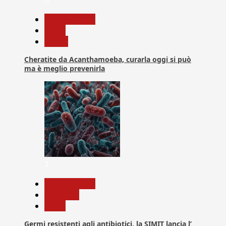
Com. Stampa
News
Salute
Cheratite da Acanthamoeba, curarla oggi si può
ma è meglio prevenirla
7
Com. Stampa
Medicina
News
Germi resistenti agli antibiotici, la SIMIT lancia l’