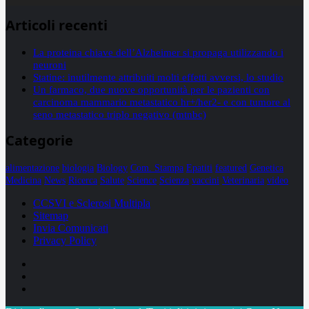
Articoli recenti
La proteina chiave dell’Alzheimer si propaga utilizzando i
neuroni
Statine: inutilmente attribuiti molti effetti avversi, lo studio
Un farmaco, due nuove opportunità per le pazienti con
carcinoma mammario metastatico hr+/her2- e con tumore al
seno metastatico triplo negativo (mtnbc)
Categorie
alimentazione
biologia
Biology
Com. Stampa
Epatiti
featured
Genetica
Medicina
News
Ricerca
Salute
Science
Scienza
vaccini
Veterinaria
video
CCSVI e Sclerosi Multipla
Sitemap
Invia Comunicati
Privacy Policy
Facebook
Linkedin
X