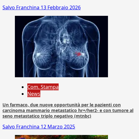
Salvo Franchina
13 Febbraio 2026
Com. Stampa
News
Un farmaco, due nuove opportunità per le pazienti con
carcinoma mammario metastatico hr+/her2- e con tumore al
seno metastatico triplo negativo (mtnbc)
Salvo Franchina
12 Marzo 2025