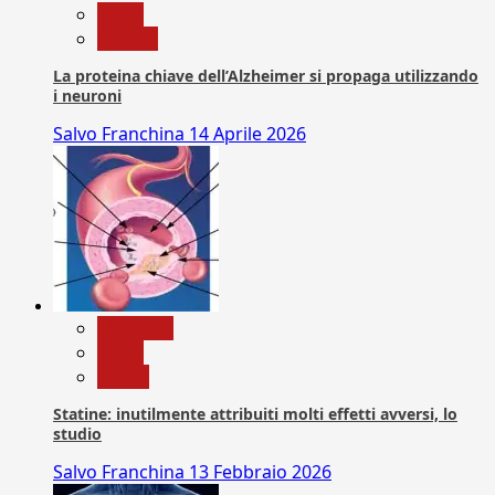
News
Ricerca
La proteina chiave dell’Alzheimer si propaga utilizzando
i neuroni
Salvo Franchina
14 Aprile 2026
Medicina
News
Salute
Statine: inutilmente attribuiti molti effetti avversi, lo
studio
Salvo Franchina
13 Febbraio 2026