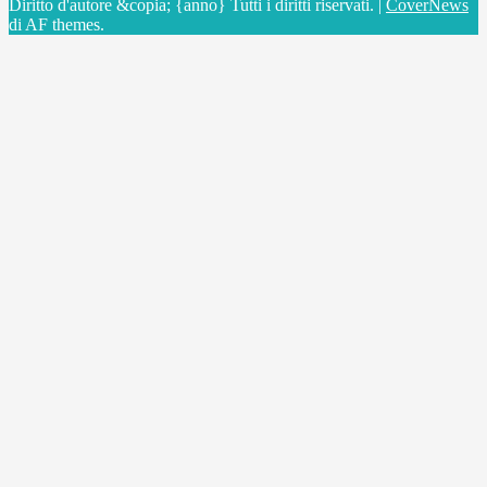
Diritto d'autore &copia; {anno} Tutti i diritti riservati.
|
CoverNews
di AF themes.