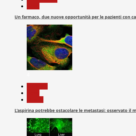
News
Un farmaco, due nuove opportunità per le pazienti con c
4
Medicina
News
Ricerca
L’aspirina potrebbe ostacolare le metastasi: osservato il