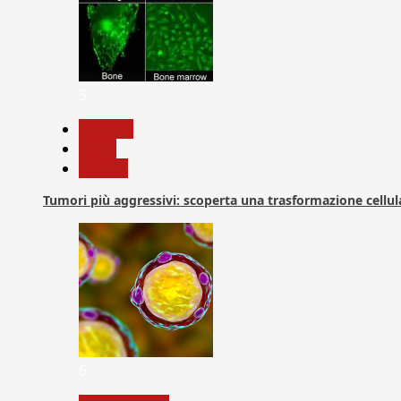
5
biologia
News
Ricerca
Tumori più aggressivi: scoperta una trasformazione cellular
6