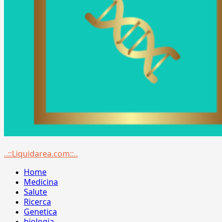
Menu
..::Liquidarea.com::..
principale
Home
Medicina
Salute
Ricerca
Genetica
biologia