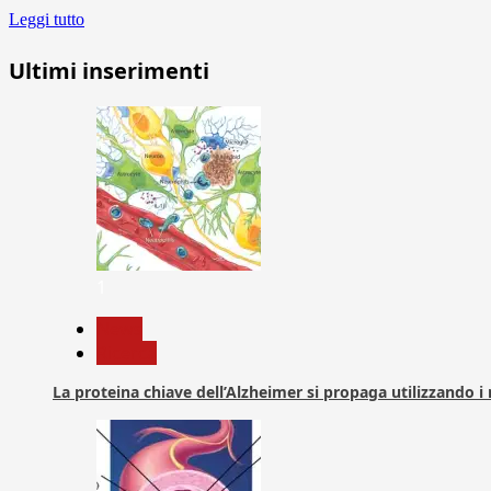
Leggi tutto
Ultimi inserimenti
1
News
Ricerca
La proteina chiave dell’Alzheimer si propaga utilizzando i