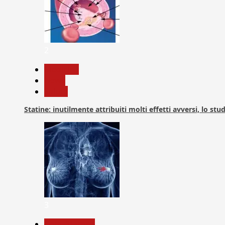
2
Medicina
News
Salute
Statine: inutilmente attribuiti molti effetti avversi, lo stu
3
Com. Stampa