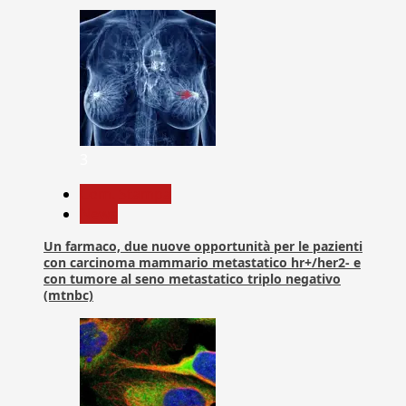
3
Com. Stampa
News
Un farmaco, due nuove opportunità per le pazienti
con carcinoma mammario metastatico hr+/her2- e
con tumore al seno metastatico triplo negativo
(mtnbc)