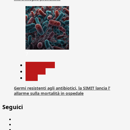
7
Com. Stampa
Medicina
News
Germi resistenti agli antibiotici, la SIMIT lancia l’
allarme sulla mortalità in ospedale
Seguici
Facebook
Linkedin
X