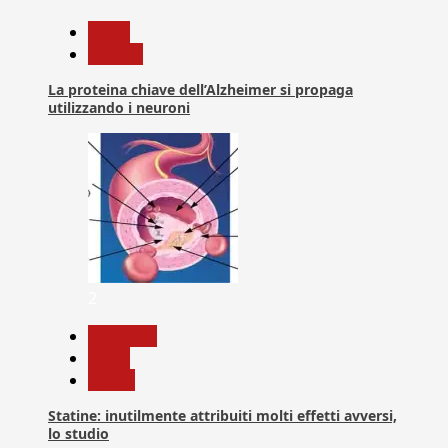
News
Ricerca
La proteina chiave dell’Alzheimer si propaga
utilizzando i neuroni
2
Medicina
News
Salute
Statine: inutilmente attribuiti molti effetti avversi,
lo studio