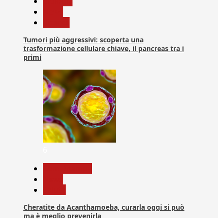
biologia
News
Ricerca
Tumori più aggressivi: scoperta una
trasformazione cellulare chiave, il pancreas tra i
primi
6
Com. Stampa
News
Salute
Cheratite da Acanthamoeba, curarla oggi si può
ma è meglio prevenirla