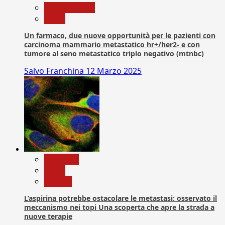
Com. Stampa
News
Un farmaco, due nuove opportunità per le pazienti con
carcinoma mammario metastatico hr+/her2- e con
tumore al seno metastatico triplo negativo (mtnbc)
Salvo Franchina
12 Marzo 2025
Medicina
News
Ricerca
L’aspirina potrebbe ostacolare le metastasi: osservato il
meccanismo nei topi Una scoperta che apre la strada a
nuove terapie