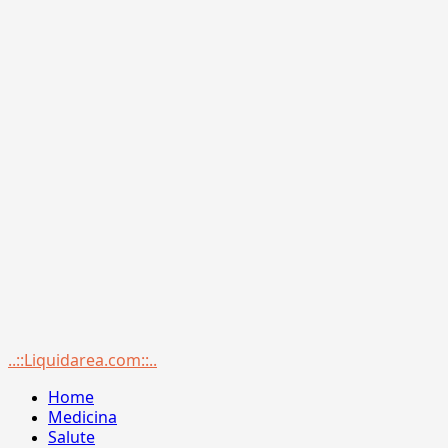
Menu
..::Liquidarea.com::..
principale
Home
Medicina
Salute