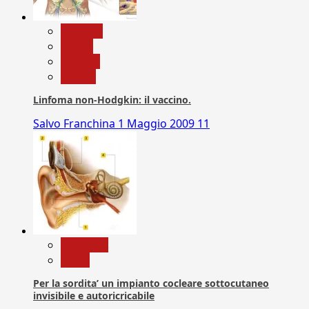
biologia
Salute
Scienza
vaccini
Linfoma non-Hodgkin: il vaccino.
Salvo Franchina
1 Maggio 2009
11
Medicina
News
Per la sordita’ un impianto cocleare sottocutaneo
invisibile e autoricricabile