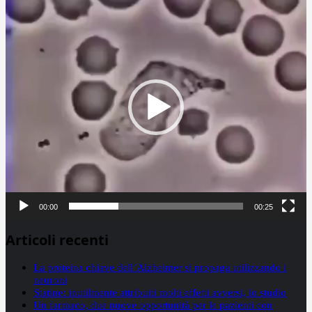
Video
Player
00:00
00:25
Articoli recenti
La proteina chiave dell’Alzheimer si propaga utilizzando i
neuroni
Statine: inutilmente attribuiti molti effetti avversi, lo studio
Un farmaco, due nuove opportunità per le pazienti con