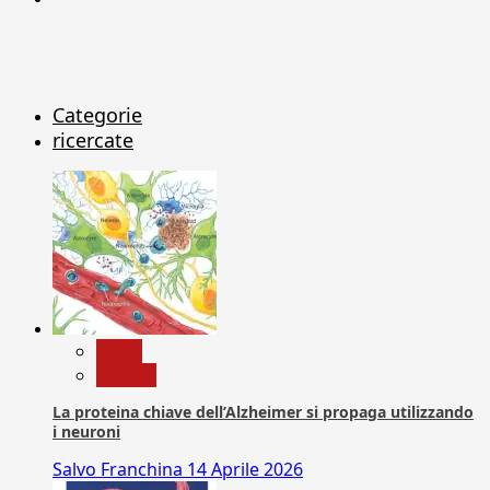
Categorie
ricercate
News
Ricerca
La proteina chiave dell’Alzheimer si propaga utilizzando
i neuroni
Salvo Franchina
14 Aprile 2026