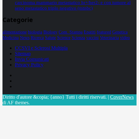
carcinoma mammario metastatico hr+/her2- e con tumore al
seno metastatico triplo negativo (mtnbc)
Categorie
alimentazione
biologia
Biology
Com. Stampa
Epatiti
featured
Genetica
Medicina
News
Ricerca
Salute
Science
Scienza
vaccini
Veterinaria
video
CCSVI e Sclerosi Multipla
Sitemap
Invia Comunicati
Privacy Policy
Facebook
Linkedin
X
Diritto d'autore &copia; {anno} Tutti i diritti riservati.
|
CoverNews
di AF themes.