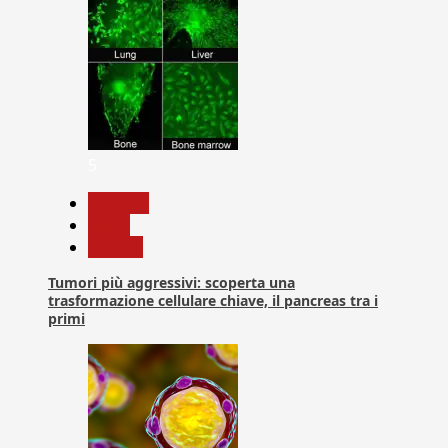
5
biologia
News
Ricerca
Tumori più aggressivi: scoperta una
trasformazione cellulare chiave, il pancreas tra i
primi