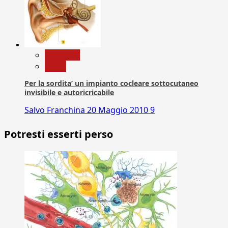
Medicina
News
Per la sordita’ un impianto cocleare sottocutaneo
invisibile e autoricricabile
Salvo Franchina
20 Maggio 2010
9
Potresti esserti perso