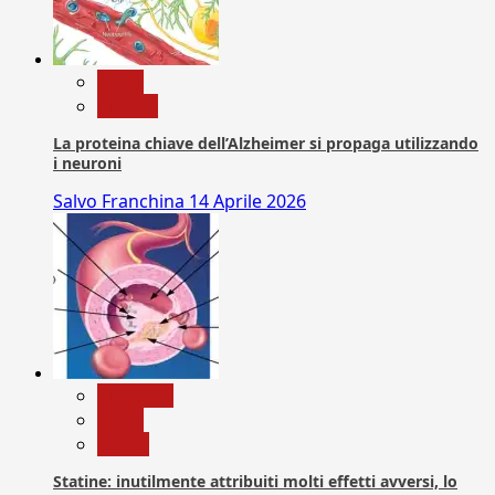
News
Ricerca
La proteina chiave dell’Alzheimer si propaga utilizzando
i neuroni
Salvo Franchina
14 Aprile 2026
Medicina
News
Salute
Statine: inutilmente attribuiti molti effetti avversi, lo