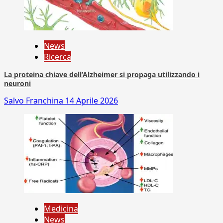
News
Ricerca
La proteina chiave dell’Alzheimer si propaga utilizzando i
neuroni
Salvo Franchina
14 Aprile 2026
Medicina
News