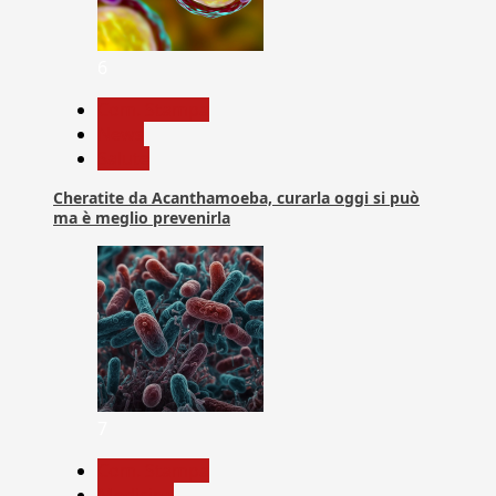
6
Com. Stampa
News
Salute
Cheratite da Acanthamoeba, curarla oggi si può
ma è meglio prevenirla
7
Com. Stampa
Medicina