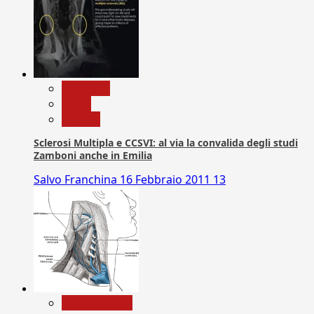
Medicina
News
Ricerca
Sclerosi Multipla e CCSVI: al via la convalida degli studi
Zamboni anche in Emilia
Salvo Franchina
16 Febbraio 2011
13
Com. Stampa