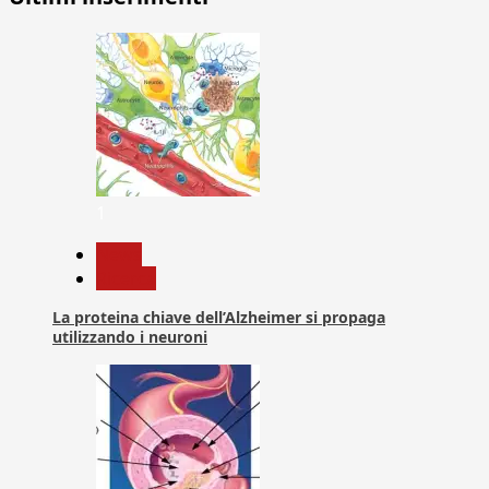
1
News
Ricerca
La proteina chiave dell’Alzheimer si propaga
utilizzando i neuroni