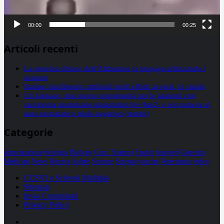
00:00
00:25
Articoli recenti
La proteina chiave dell’Alzheimer si propaga utilizzando i
neuroni
Statine: inutilmente attribuiti molti effetti avversi, lo studio
Un farmaco, due nuove opportunità per le pazienti con
carcinoma mammario metastatico hr+/her2- e con tumore al
seno metastatico triplo negativo (mtnbc)
Categorie
alimentazione
biologia
Biology
Com. Stampa
Epatiti
featured
Genetica
Medicina
News
Ricerca
Salute
Science
Scienza
vaccini
Veterinaria
video
CCSVI e Sclerosi Multipla
Sitemap
Invia Comunicati
Privacy Policy
Facebook