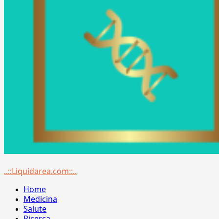
Menu
..::Liquidarea.com::..
principale
Home
Medicina
Salute
Ricerca