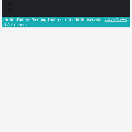
Linkedin
X
Diritto d'autore &copia; {anno} Tutti i diritti riservati.
|
CoverNews
di AF themes.