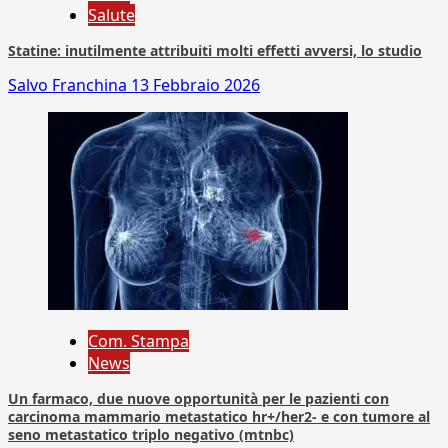
Salute
Statine: inutilmente attribuiti molti effetti avversi, lo studio
Salvo Franchina
13 Febbraio 2026
Com. Stampa
News
Un farmaco, due nuove opportunità per le pazienti con
carcinoma mammario metastatico hr+/her2- e con tumore al
seno metastatico triplo negativo (mtnbc)