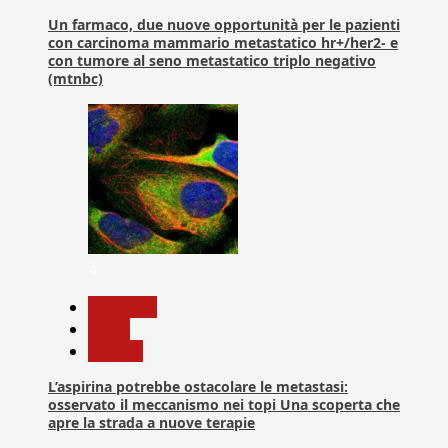
Un farmaco, due nuove opportunità per le pazienti
con carcinoma mammario metastatico hr+/her2- e
con tumore al seno metastatico triplo negativo
(mtnbc)
4
Medicina
News
Ricerca
L’aspirina potrebbe ostacolare le metastasi:
osservato il meccanismo nei topi Una scoperta che
apre la strada a nuove terapie