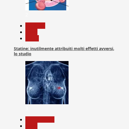
2
Medicina
News
Salute
Statine: inutilmente attribuiti molti effetti avversi,
lo studio
3
Com. Stampa
News