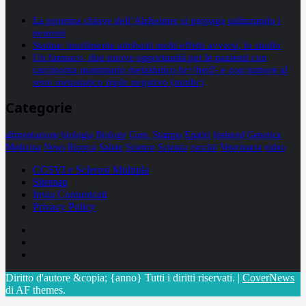
La proteina chiave dell’Alzheimer si propaga utilizzando i
neuroni
Statine: inutilmente attribuiti molti effetti avversi, lo studio
Un farmaco, due nuove opportunità per le pazienti con
carcinoma mammario metastatico hr+/her2- e con tumore al
seno metastatico triplo negativo (mtnbc)
Categorie
alimentazione
biologia
Biology
Com. Stampa
Epatiti
featured
Genetica
Medicina
News
Ricerca
Salute
Science
Scienza
vaccini
Veterinaria
video
CCSVI e Sclerosi Multipla
Sitemap
Invia Comunicati
Privacy Policy
Facebook
Linkedin
X
Diritto d'autore &copia; {anno} Tutti i diritti riservati.
|
CoverNews
di AF themes.