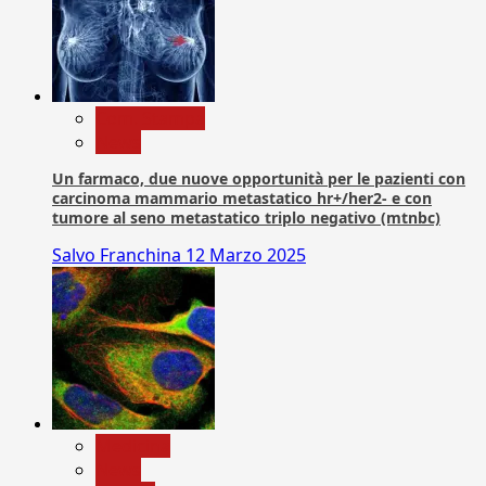
Com. Stampa
News
Un farmaco, due nuove opportunità per le pazienti con
carcinoma mammario metastatico hr+/her2- e con
tumore al seno metastatico triplo negativo (mtnbc)
Salvo Franchina
12 Marzo 2025
Medicina
News