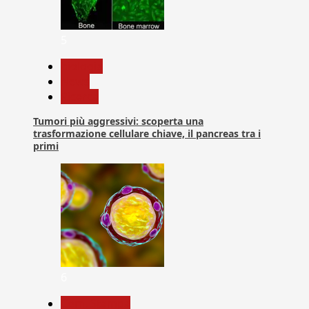
5
biologia
News
Ricerca
Tumori più aggressivi: scoperta una
trasformazione cellulare chiave, il pancreas tra i
primi
6
Com. Stampa