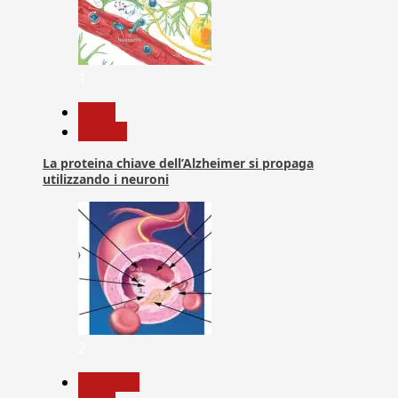
1
News
Ricerca
La proteina chiave dell’Alzheimer si propaga
utilizzando i neuroni
2
Medicina