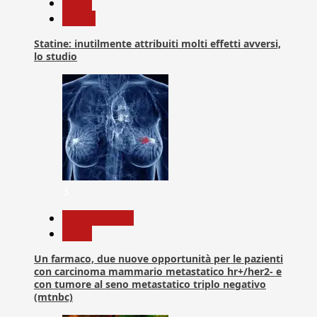
News
Salute
Statine: inutilmente attribuiti molti effetti avversi,
lo studio
3
Com. Stampa
News
Un farmaco, due nuove opportunità per le pazienti
con carcinoma mammario metastatico hr+/her2- e
con tumore al seno metastatico triplo negativo
(mtnbc)