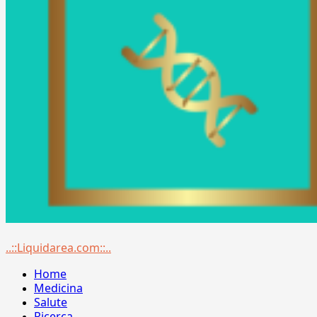
Menu
..::Liquidarea.com::..
principale
Home
Medicina
Salute
Ricerca