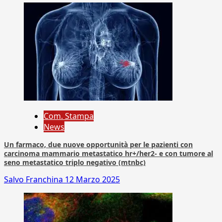
Com. Stampa
News
Un farmaco, due nuove opportunità per le pazienti con
carcinoma mammario metastatico hr+/her2- e con tumore al
seno metastatico triplo negativo (mtnbc)
Salvo Franchina
12 Marzo 2025