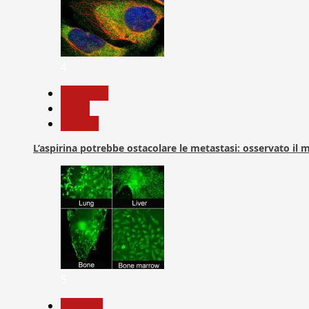
4
Medicina
News
Ricerca
L’aspirina potrebbe ostacolare le metastasi: osservato il
5
biologia