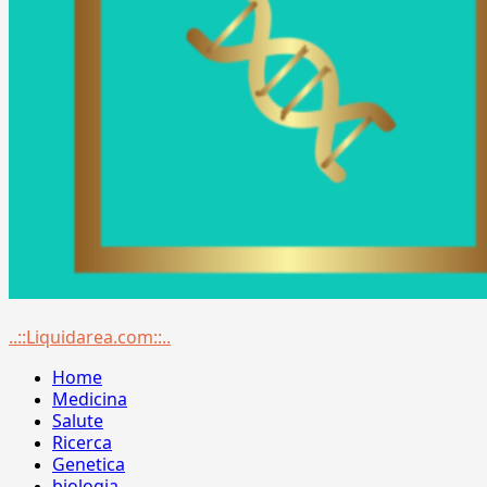
Menu
..::Liquidarea.com::..
principale
Home
Medicina
Salute
Ricerca
Genetica
biologia