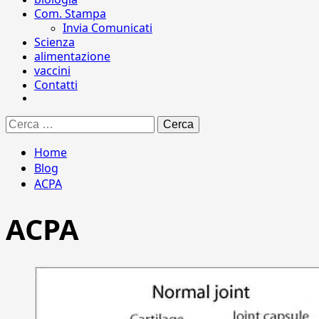
Com. Stampa
Invia Comunicati
Scienza
alimentazione
vaccini
Contatti
Ricerca
per:
Home
Blog
ACPA
ACPA