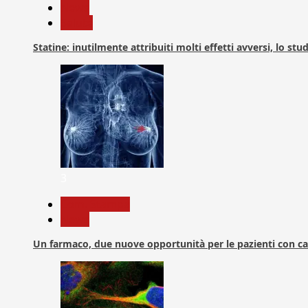
News
Salute
Statine: inutilmente attribuiti molti effetti avversi, lo stu
3
Com. Stampa
News
Un farmaco, due nuove opportunità per le pazienti con c