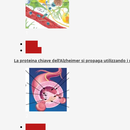
1
News
Ricerca
La proteina chiave dell’Alzheimer si propaga utilizzando i
2
Medicina