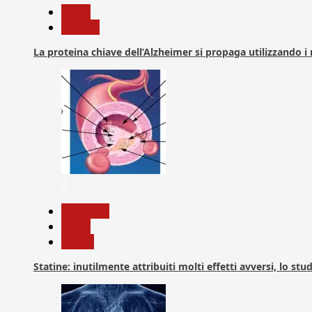
News
Ricerca
La proteina chiave dell’Alzheimer si propaga utilizzando i
2
Medicina
News
Salute
Statine: inutilmente attribuiti molti effetti avversi, lo stu