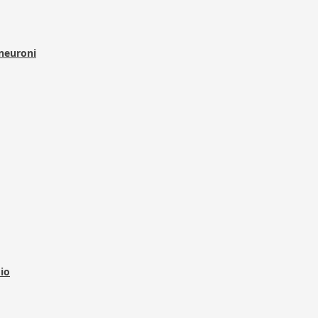
 neuroni
dio