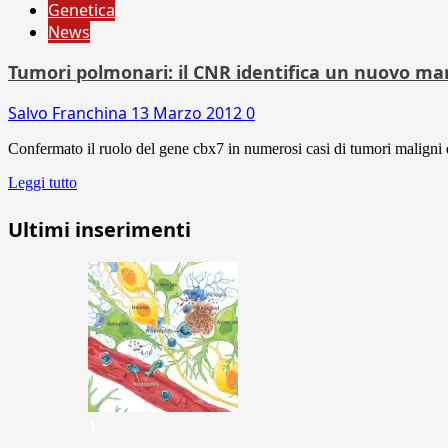
Genetica
News
Tumori polmonari: il CNR identifica un nuovo ma
Salvo Franchina
13 Marzo 2012
0
Confermato il ruolo del gene cbx7 in numerosi casi di tumori maligni d
Leggi tutto
Ultimi inserimenti
1