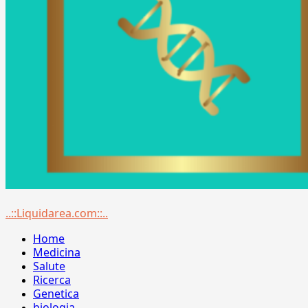
Menu
..::Liquidarea.com::..
principale
Home
Medicina
Salute
Ricerca
Genetica
biologia