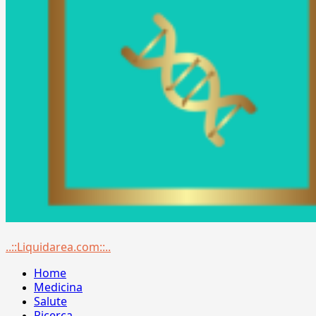
Menu
..::Liquidarea.com::..
principale
Home
Medicina
Salute
Ricerca