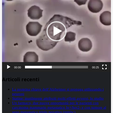
00:00
00:25
Articoli recenti
La proteina chiave dell’Alzheimer si propaga utilizzando i
neuroni
Statine: inutilmente attribuiti molti effetti avversi, lo studio
Un farmaco, due nuove opportunità per le pazienti con
carcinoma mammario metastatico hr+/her2- e con tumore al
seno metastatico triplo negativo (mtnbc)