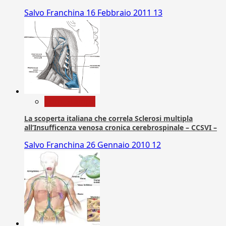
Salvo Franchina
16 Febbraio 2011
13
Com. Stampa
La scoperta italiana che correla Sclerosi multipla
all’Insufficenza venosa cronica cerebrospinale – CCSVI –
Salvo Franchina
26 Gennaio 2010
12