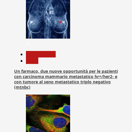
3
Com. Stampa
News
Un farmaco, due nuove opportunità per le pazienti
con carcinoma mammario metastatico hr+/her2- e
con tumore al seno metastatico triplo negativo
(mtnbc)