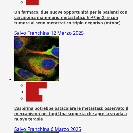
News
Un farmaco, due nuove opportunità per le pazienti con
carcinoma mammario metastatico hr+/her2- e con
tumore al seno metastatico triplo negativo (mtnbc)
Salvo Franchina
12 Marzo 2025
Medicina
News
Ricerca
L’aspirina potrebbe ostacolare le metastasi: osservato il
meccanismo nei topi Una scoperta che apre la strada a
nuove terapie
Salvo Franchina
6 Marzo 2025