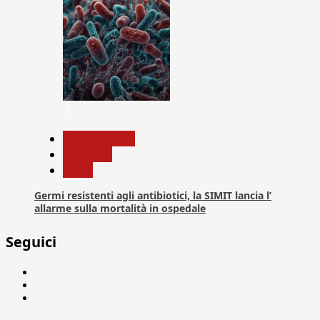
7
Com. Stampa
Medicina
News
Germi resistenti agli antibiotici, la SIMIT lancia l’
allarme sulla mortalità in ospedale
Seguici
Facebook
Linkedin
X