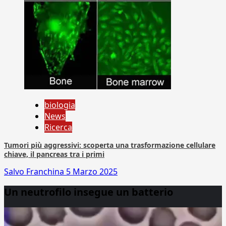
biologia
News
Ricerca
Tumori più aggressivi: scoperta una trasformazione cellulare
chiave, il pancreas tra i primi
Salvo Franchina
5 Marzo 2025
Un neutrofilo insegue un batterio
Video
Player