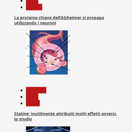
News
Ricerca
La proteina chiave dell’Alzheimer si propaga
utilizzando i neuroni
2
Medicina
News
Salute
Statine: inutilmente attribuiti molti effetti avversi,
lo studio