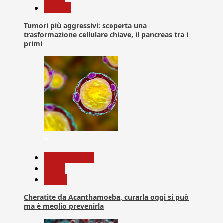
Ricerca
Tumori più aggressivi: scoperta una
trasformazione cellulare chiave, il pancreas tra i
primi
6
Com. Stampa
News
Salute
Cheratite da Acanthamoeba, curarla oggi si può
ma è meglio prevenirla