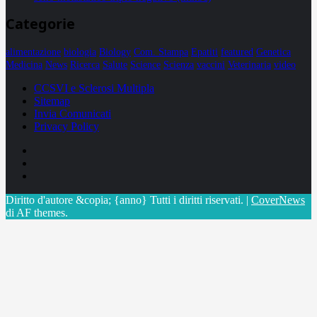
Categorie
alimentazione
biologia
Biology
Com. Stampa
Epatiti
featured
Genetica
Medicina
News
Ricerca
Salute
Science
Scienza
vaccini
Veterinaria
video
CCSVI e Sclerosi Multipla
Sitemap
Invia Comunicati
Privacy Policy
Facebook
Linkedin
X
Diritto d'autore &copia; {anno} Tutti i diritti riservati.
|
CoverNews
di AF themes.