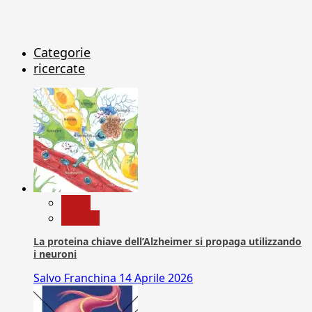
Categorie
ricercate
News
Ricerca
La proteina chiave dell’Alzheimer si propaga utilizzando
i neuroni
Salvo Franchina
14 Aprile 2026