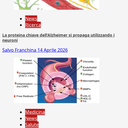
News
Ricerca
La proteina chiave dell’Alzheimer si propaga utilizzando i
neuroni
Salvo Franchina
14 Aprile 2026
Medicina
News
Salute