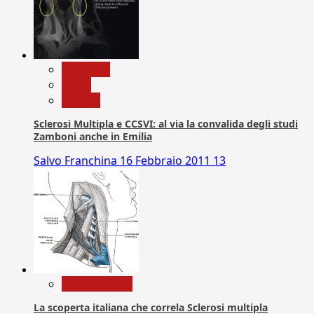
Medicina
News
Ricerca
Sclerosi Multipla e CCSVI: al via la convalida degli studi
Zamboni anche in Emilia
Salvo Franchina
16 Febbraio 2011
13
Com. Stampa
La scoperta italiana che correla Sclerosi multipla