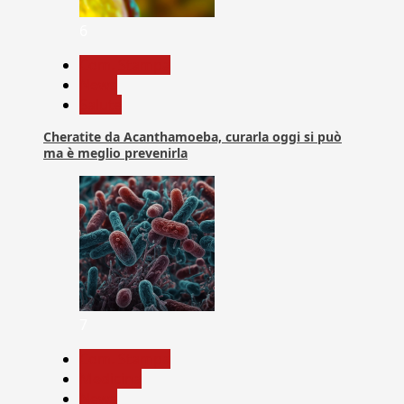
6
Com. Stampa
News
Salute
Cheratite da Acanthamoeba, curarla oggi si può
ma è meglio prevenirla
7
Com. Stampa
Medicina
News