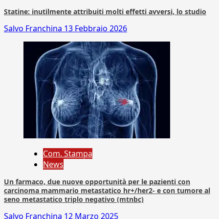
Statine: inutilmente attribuiti molti effetti avversi, lo studio
Salvo Franchina
13 Febbraio 2026
Com. Stampa
News
Un farmaco, due nuove opportunità per le pazienti con
carcinoma mammario metastatico hr+/her2- e con tumore al
seno metastatico triplo negativo (mtnbc)
Salvo Franchina
12 Marzo 2025