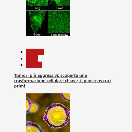
5
biologia
News
Ricerca
Tumori più aggressivi: scoperta una
trasformazione cellulare chiave, il pancreas tra i
primi