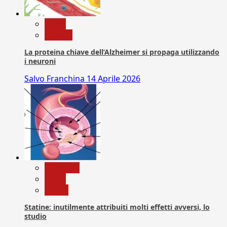
News
Ricerca
La proteina chiave dell’Alzheimer si propaga utilizzando
i neuroni
Salvo Franchina
14 Aprile 2026
Medicina
News
Salute
Statine: inutilmente attribuiti molti effetti avversi, lo
studio