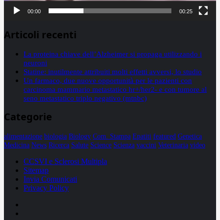
00:00
00:25
Articoli recenti
La proteina chiave dell’Alzheimer si propaga utilizzando i
neuroni
Statine: inutilmente attribuiti molti effetti avversi, lo studio
Un farmaco, due nuove opportunità per le pazienti con
carcinoma mammario metastatico hr+/her2- e con tumore al
seno metastatico triplo negativo (mtnbc)
Categorie
alimentazione
biologia
Biology
Com. Stampa
Epatiti
featured
Genetica
Medicina
News
Ricerca
Salute
Science
Scienza
vaccini
Veterinaria
video
CCSVI e Sclerosi Multipla
Sitemap
Invia Comunicati
Privacy Policy
Facebook
Linkedin