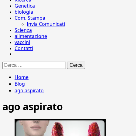
Genetica
biologia
Com. Stampa
Invia Comunicati
Scienza
alimentazione
vaccini
Contatti
Ricerca
per:
Home
Blog
ago aspirato
ago aspirato