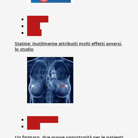
2
Medicina
News
Salute
Statine: inutilmente attribuiti molti effetti avversi,
lo studio
3
Com. Stampa
News
Un farmaco, due nuove opportunità per le pazienti