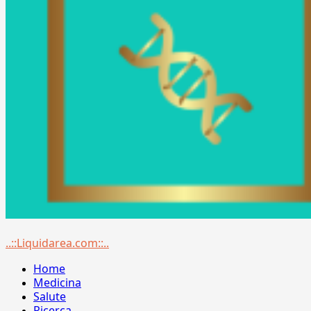
Menu
..::Liquidarea.com::..
principale
Home
Medicina
Salute
Ricerca