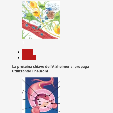
1
News
Ricerca
La proteina chiave dell’Alzheimer si propaga
utilizzando i neuroni