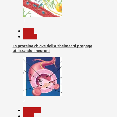
1
News
Ricerca
La proteina chiave dell’Alzheimer si propaga
utilizzando i neuroni
2
Medicina
News