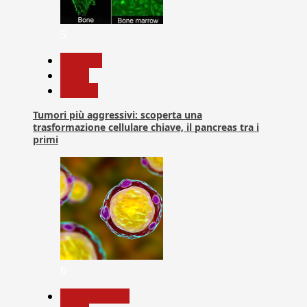
5
biologia
News
Ricerca
Tumori più aggressivi: scoperta una
trasformazione cellulare chiave, il pancreas tra i
primi
6
Com. Stampa