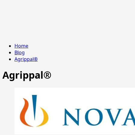
Home
Blog
Agrippal®
Agrippal®