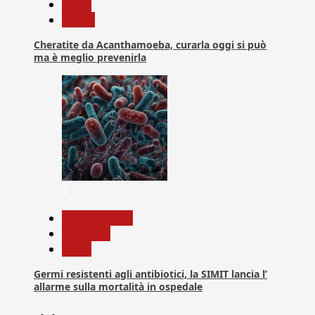
News
Salute
Cheratite da Acanthamoeba, curarla oggi si può
ma è meglio prevenirla
7
Com. Stampa
Medicina
News
Germi resistenti agli antibiotici, la SIMIT lancia l’
allarme sulla mortalità in ospedale