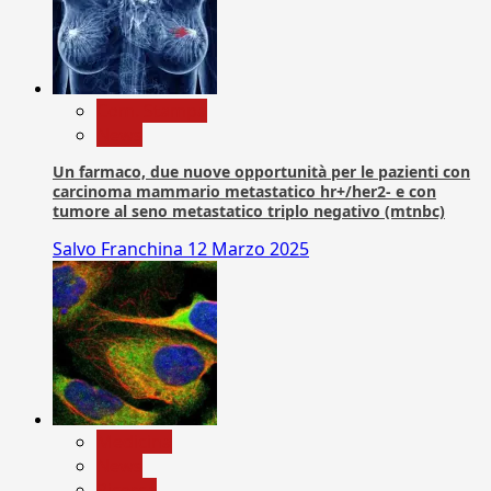
Com. Stampa
News
Un farmaco, due nuove opportunità per le pazienti con
carcinoma mammario metastatico hr+/her2- e con
tumore al seno metastatico triplo negativo (mtnbc)
Salvo Franchina
12 Marzo 2025
Medicina
News
Ricerca