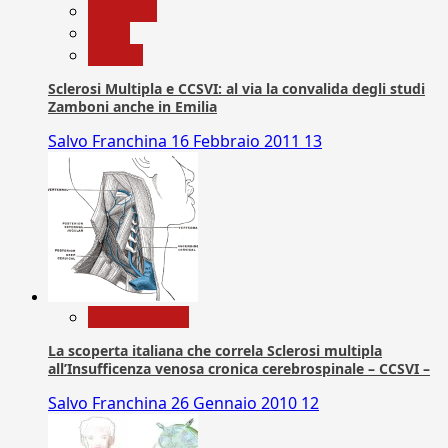
Medicina
News
Ricerca
Sclerosi Multipla e CCSVI: al via la convalida degli studi
Zamboni anche in Emilia
Salvo Franchina
16 Febbraio 2011
13
Com. Stampa
La scoperta italiana che correla Sclerosi multipla
all’Insufficenza venosa cronica cerebrospinale – CCSVI –
Salvo Franchina
26 Gennaio 2010
12