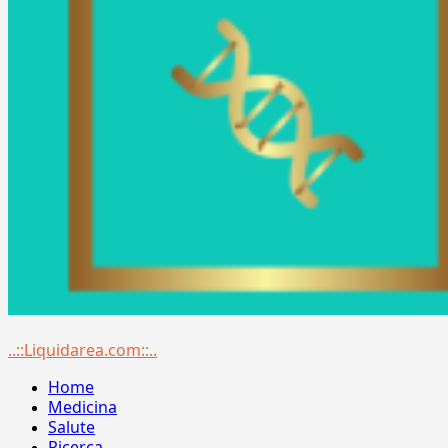
Menu
..::Liquidarea.com::..
principale
Home
Medicina
Salute
Ricerca