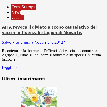
Com. Stampa
News
vaccini
AIFA revoca il divieto a scopo cautelativo dei
vaccini influenzali stagionali Novartis
Salvo Franchina
9 Novembre 2012
1
Riconfermate la sicurezza e l'efficacia dei vaccini in commercio
Agrippal®, Fluad®, Influpozzi® adiuvato e Influpozzi® subunità.
(altro…)
Leggi tutto
Ultimi inserimenti