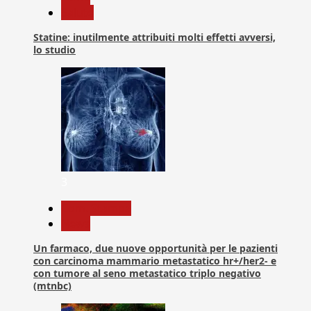
Salute
Statine: inutilmente attribuiti molti effetti avversi,
lo studio
3
Com. Stampa
News
Un farmaco, due nuove opportunità per le pazienti
con carcinoma mammario metastatico hr+/her2- e
con tumore al seno metastatico triplo negativo
(mtnbc)