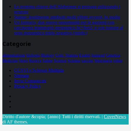
La proteina chiave dell’Alzheimer si propaga utilizzando i
neuroni
Statine: inutilmente attribuiti molti effetti avversi, lo studio
Un farmaco, due nuove opportunità per le pazienti con
carcinoma mammario metastatico hr+/her2- e con tumore al
seno metastatico triplo negativo (mtnbc)
Categorie
alimentazione
biologia
Biology
Com. Stampa
Epatiti
featured
Genetica
Medicina
News
Ricerca
Salute
Science
Scienza
vaccini
Veterinaria
video
CCSVI e Sclerosi Multipla
Sitemap
Invia Comunicati
Privacy Policy
Facebook
Linkedin
X
Diritto d'autore &copia; {anno} Tutti i diritti riservati.
|
CoverNews
di AF themes.