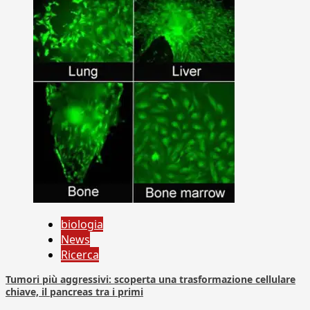
biologia
News
Ricerca
Tumori più aggressivi: scoperta una trasformazione cellulare
chiave, il pancreas tra i primi