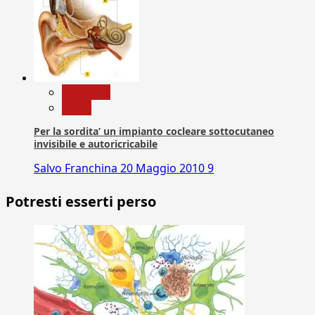
Medicina
News
Per la sordita’ un impianto cocleare sottocutaneo
invisibile e autoricricabile
Salvo Franchina
20 Maggio 2010
9
Potresti esserti perso