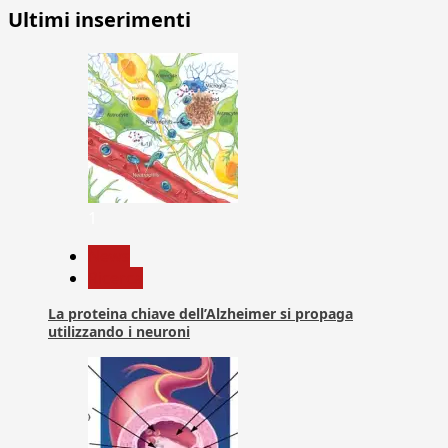
Ultimi inserimenti
1
News
Ricerca
La proteina chiave dell’Alzheimer si propaga
utilizzando i neuroni