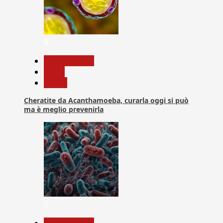
6
Com. Stampa
News
Salute
Cheratite da Acanthamoeba, curarla oggi si può
ma è meglio prevenirla
7
Com. Stampa