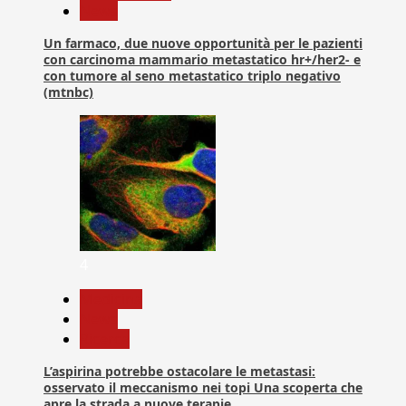
News
Un farmaco, due nuove opportunità per le pazienti
con carcinoma mammario metastatico hr+/her2- e
con tumore al seno metastatico triplo negativo
(mtnbc)
4
Medicina
News
Ricerca
L’aspirina potrebbe ostacolare le metastasi:
osservato il meccanismo nei topi Una scoperta che
apre la strada a nuove terapie