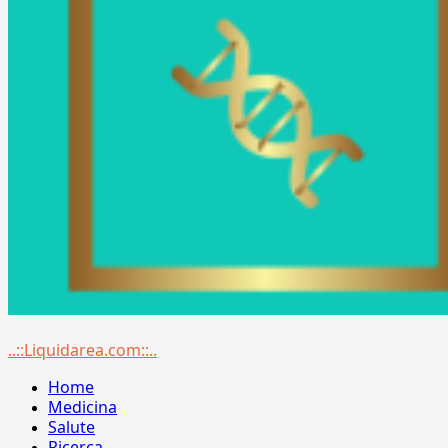
Menu
..::Liquidarea.com::..
principale
Home
Medicina
Salute
Ricerca