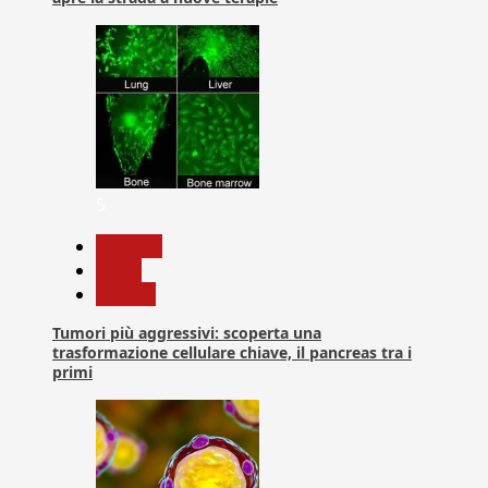
5
biologia
News
Ricerca
Tumori più aggressivi: scoperta una
trasformazione cellulare chiave, il pancreas tra i
primi