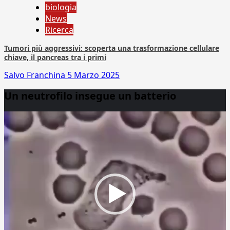
biologia
News
Ricerca
Tumori più aggressivi: scoperta una trasformazione cellulare
chiave, il pancreas tra i primi
Salvo Franchina
5 Marzo 2025
Un neutrofilo insegue un batterio
Video
Player