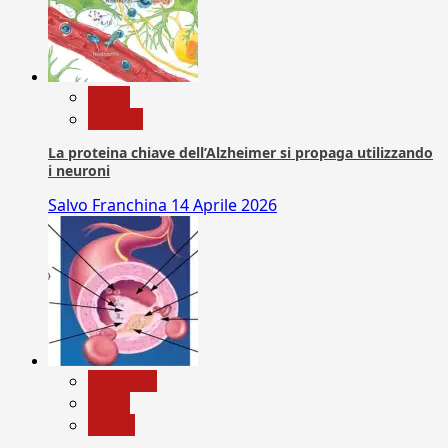
News
Ricerca
La proteina chiave dell’Alzheimer si propaga utilizzando
i neuroni
Salvo Franchina
14 Aprile 2026
Medicina
News
Salute