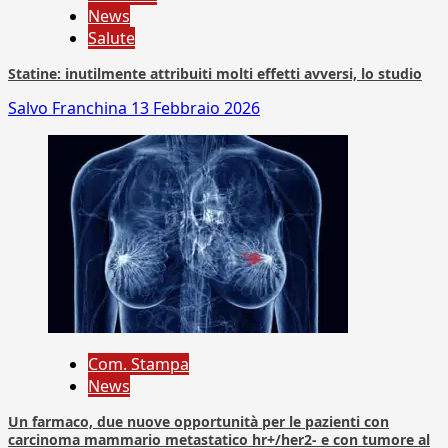
News
Salute
Statine: inutilmente attribuiti molti effetti avversi, lo studio
Salvo Franchina
13 Febbraio 2026
Com. Stampa
News
Un farmaco, due nuove opportunità per le pazienti con
carcinoma mammario metastatico hr+/her2- e con tumore al