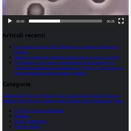
00:00
00:25
Articoli recenti
La proteina chiave dell’Alzheimer si propaga utilizzando i
neuroni
Statine: inutilmente attribuiti molti effetti avversi, lo studio
Un farmaco, due nuove opportunità per le pazienti con
carcinoma mammario metastatico hr+/her2- e con tumore al
seno metastatico triplo negativo (mtnbc)
Categorie
alimentazione
biologia
Biology
Com. Stampa
Epatiti
featured
Genetica
Medicina
News
Ricerca
Salute
Science
Scienza
vaccini
Veterinaria
video
CCSVI e Sclerosi Multipla
Sitemap
Invia Comunicati
Privacy Policy