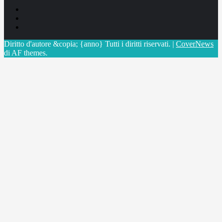
Facebook
Linkedin
X
Diritto d'autore &copia; {anno} Tutti i diritti riservati.
|
CoverNews
di AF themes.