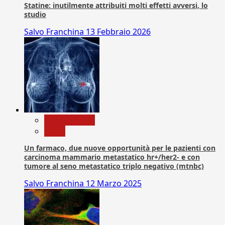
Statine: inutilmente attribuiti molti effetti avversi, lo
studio
Salvo Franchina
13 Febbraio 2026
Com. Stampa
News
Un farmaco, due nuove opportunità per le pazienti con
carcinoma mammario metastatico hr+/her2- e con
tumore al seno metastatico triplo negativo (mtnbc)
Salvo Franchina
12 Marzo 2025