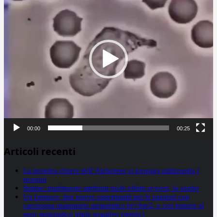
00:00
00:25
Articoli recenti
La proteina chiave dell’Alzheimer si propaga utilizzando i
neuroni
Statine: inutilmente attribuiti molti effetti avversi, lo studio
Un farmaco, due nuove opportunità per le pazienti con
carcinoma mammario metastatico hr+/her2- e con tumore al
seno metastatico triplo negativo (mtnbc)