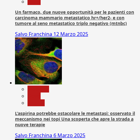
News
Un farmaco, due nuove opportunità per le pazienti con
carcinoma mammario metastatico hr+/her2- e con
tumore al seno metastatico triplo negativo (mtnbc)
Salvo Franchina
12 Marzo 2025
Medicina
News
Ricerca
L’aspirina potrebbe ostacolare le metastasi: osservato il
meccanismo nei topi Una scoperta che apre la strada a
nuove terapie
Salvo Franchina
6 Marzo 2025