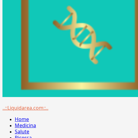
Menu
..::Liquidarea.com::..
principale
Home
Medicina
Salute
Ricerca