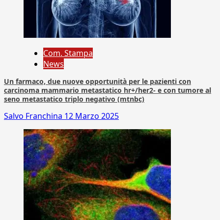
Com. Stampa
News
Un farmaco, due nuove opportunità per le pazienti con
carcinoma mammario metastatico hr+/her2- e con tumore al
seno metastatico triplo negativo (mtnbc)
Salvo Franchina
12 Marzo 2025