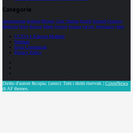
Categorie
alimentazione
biologia
Biology
Com. Stampa
Epatiti
featured
Genetica
Medicina
News
Ricerca
Salute
Science
Scienza
vaccini
Veterinaria
video
CCSVI e Sclerosi Multipla
Sitemap
Invia Comunicati
Privacy Policy
Facebook
Linkedin
X
Diritto d'autore &copia; {anno} Tutti i diritti riservati.
|
CoverNews
di AF themes.