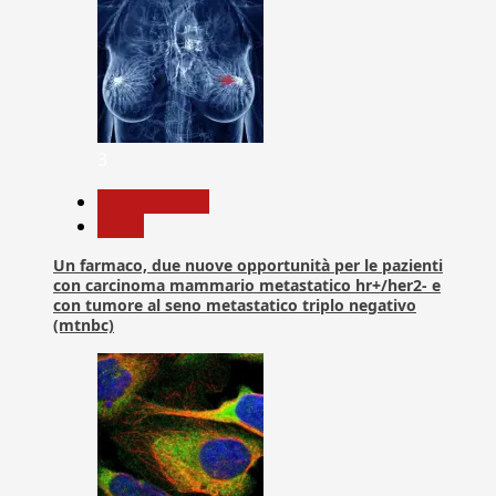
3
Com. Stampa
News
Un farmaco, due nuove opportunità per le pazienti
con carcinoma mammario metastatico hr+/her2- e
con tumore al seno metastatico triplo negativo
(mtnbc)