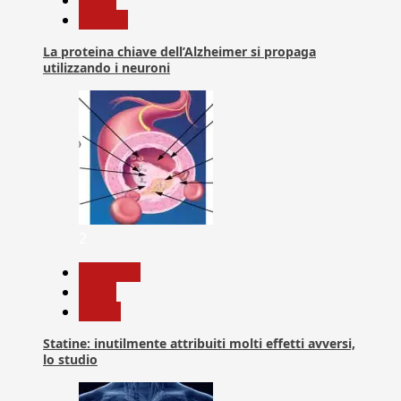
Ricerca
La proteina chiave dell’Alzheimer si propaga
utilizzando i neuroni
2
Medicina
News
Salute
Statine: inutilmente attribuiti molti effetti avversi,
lo studio