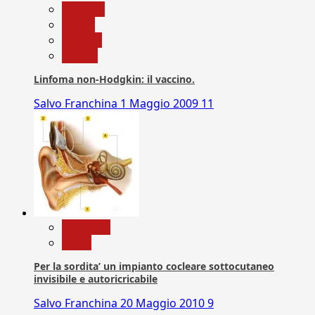
biologia
Salute
Scienza
vaccini
Linfoma non-Hodgkin: il vaccino.
Salvo Franchina
1 Maggio 2009
11
Medicina
News
Per la sordita’ un impianto cocleare sottocutaneo
invisibile e autoricricabile
Salvo Franchina
20 Maggio 2010
9