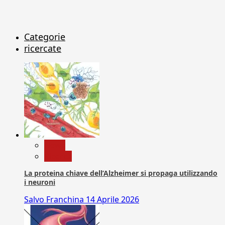
Categorie
ricercate
News
Ricerca
La proteina chiave dell’Alzheimer si propaga utilizzando
i neuroni
Salvo Franchina
14 Aprile 2026