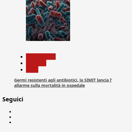
7
Com. Stampa
Medicina
News
Germi resistenti agli antibiotici, la SIMIT lancia l’
allarme sulla mortalità in ospedale
Seguici
Facebook
Linkedin
X