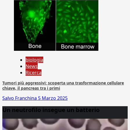
biologia
News
Ricerca
Tumori più aggressivi: scoperta una trasformazione cellulare
chiave, il pancreas tra i primi
Salvo Franchina
5 Marzo 2025
Un neutrofilo insegue un batterio
Video
Player