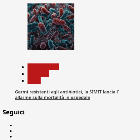
7
Com. Stampa
Medicina
News
Germi resistenti agli antibiotici, la SIMIT lancia l’
allarme sulla mortalità in ospedale
Seguici
Facebook
Linkedin
X