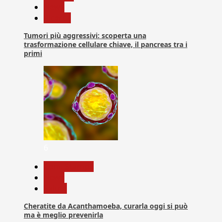
News
Ricerca
Tumori più aggressivi: scoperta una
trasformazione cellulare chiave, il pancreas tra i
primi
6
Com. Stampa
News
Salute
Cheratite da Acanthamoeba, curarla oggi si può
ma è meglio prevenirla