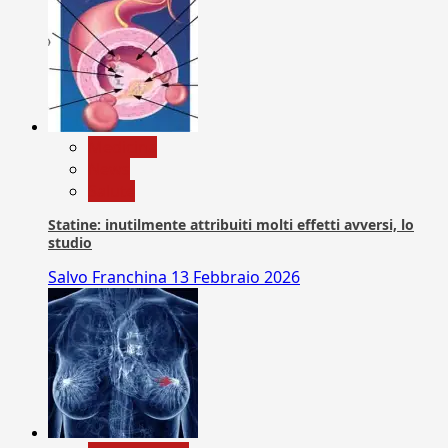
Medicina
News
Salute
Statine: inutilmente attribuiti molti effetti avversi, lo
studio
Salvo Franchina
13 Febbraio 2026