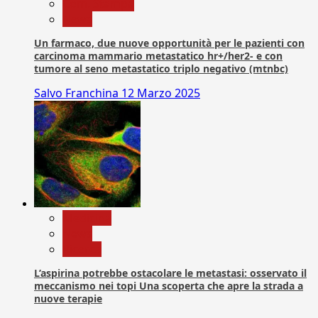
Com. Stampa
News
Un farmaco, due nuove opportunità per le pazienti con
carcinoma mammario metastatico hr+/her2- e con
tumore al seno metastatico triplo negativo (mtnbc)
Salvo Franchina
12 Marzo 2025
Medicina
News
Ricerca
L’aspirina potrebbe ostacolare le metastasi: osservato il
meccanismo nei topi Una scoperta che apre la strada a
nuove terapie