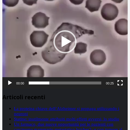
Player
00:00
00:25
Articoli recenti
La proteina chiave dell’Alzheimer si propaga utilizzando i
neuroni
Statine: inutilmente attribuiti molti effetti avversi, lo studio
Un farmaco, due nuove opportunità per le pazienti con
carcinoma mammario metastatico hr+/her2- e con tumore al