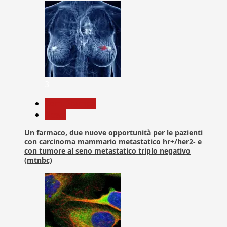
3
Com. Stampa
News
Un farmaco, due nuove opportunità per le pazienti
con carcinoma mammario metastatico hr+/her2- e
con tumore al seno metastatico triplo negativo
(mtnbc)