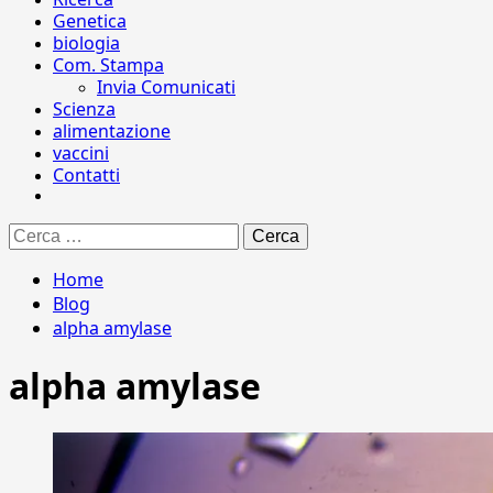
Genetica
biologia
Com. Stampa
Invia Comunicati
Scienza
alimentazione
vaccini
Contatti
Ricerca
per:
Home
Blog
alpha amylase
alpha amylase