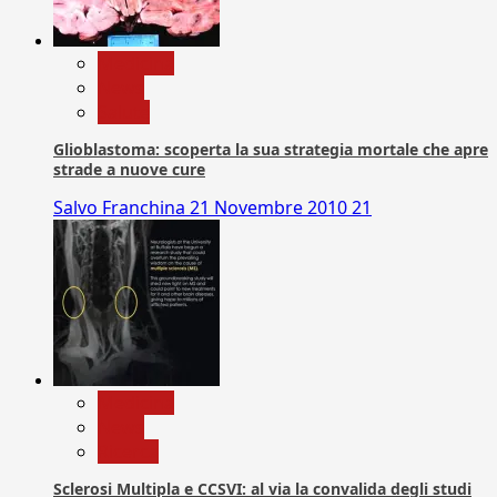
Medicina
News
Salute
Glioblastoma: scoperta la sua strategia mortale che apre
strade a nuove cure
Salvo Franchina
21 Novembre 2010
21
Medicina
News
Ricerca
Sclerosi Multipla e CCSVI: al via la convalida degli studi