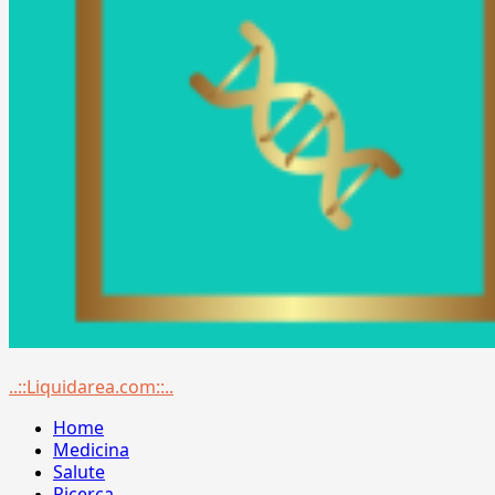
Menu
..::Liquidarea.com::..
principale
Home
Medicina
Salute
Ricerca