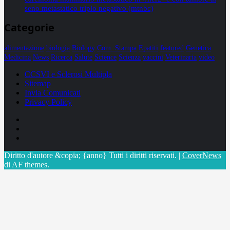
seno metastatico triplo negativo (mtnbc)
Categorie
alimentazione
biologia
Biology
Com. Stampa
Epatiti
featured
Genetica
Medicina
News
Ricerca
Salute
Science
Scienza
vaccini
Veterinaria
video
CCSVI e Sclerosi Multipla
Sitemap
Invia Comunicati
Privacy Policy
Facebook
Linkedin
X
Diritto d'autore &copia; {anno} Tutti i diritti riservati.
|
CoverNews
di AF themes.