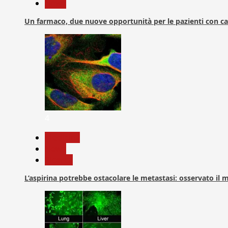
News
Un farmaco, due nuove opportunità per le pazienti con c
4
Medicina
News
Ricerca
L’aspirina potrebbe ostacolare le metastasi: osservato il