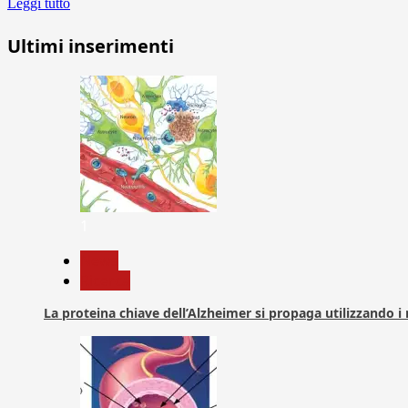
Leggi tutto
Ultimi inserimenti
1
News
Ricerca
La proteina chiave dell’Alzheimer si propaga utilizzando i