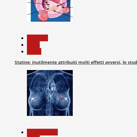
2
Medicina
News
Salute
Statine: inutilmente attribuiti molti effetti avversi, lo stu
3
Com. Stampa