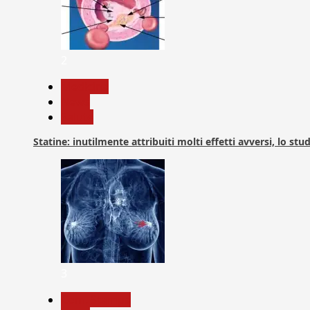
2
Medicina
News
Salute
Statine: inutilmente attribuiti molti effetti avversi, lo stu
3
Com. Stampa