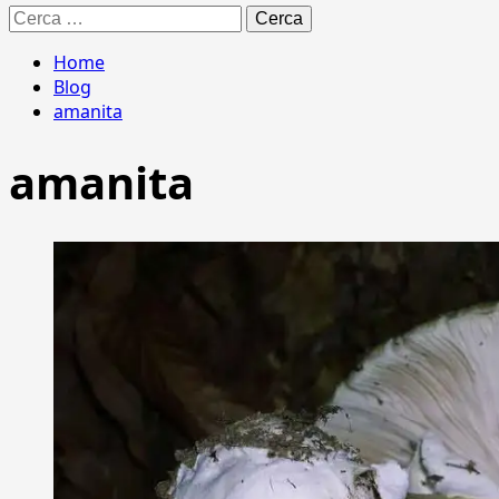
Ricerca
per:
Home
Blog
amanita
amanita