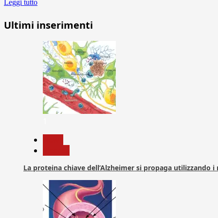
Leggi tutto
Ultimi inserimenti
1
News
Ricerca
La proteina chiave dell’Alzheimer si propaga utilizzando i