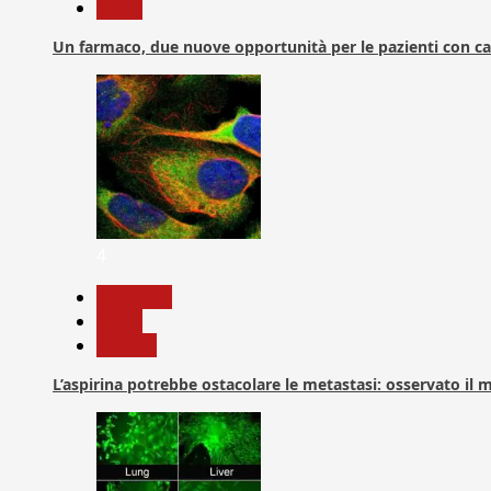
News
Un farmaco, due nuove opportunità per le pazienti con c
4
Medicina
News
Ricerca
L’aspirina potrebbe ostacolare le metastasi: osservato il