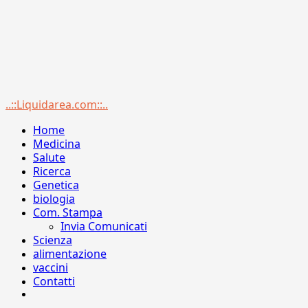
Menu
..::Liquidarea.com::..
principale
Home
Medicina
Salute
Ricerca
Genetica
biologia
Com. Stampa
Invia Comunicati
Scienza
alimentazione
vaccini
Contatti