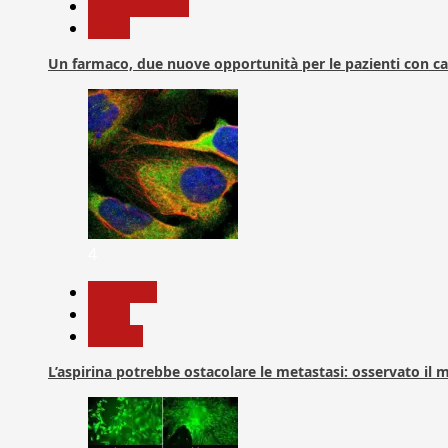
Com. Stampa
News
Un farmaco, due nuove opportunità per le pazienti con c
4
Medicina
News
Ricerca
L’aspirina potrebbe ostacolare le metastasi: osservato il