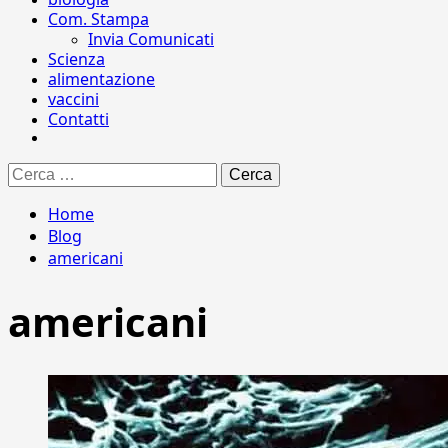
Com. Stampa
Invia Comunicati
Scienza
alimentazione
vaccini
Contatti
Ricerca
per:
Home
Blog
americani
americani