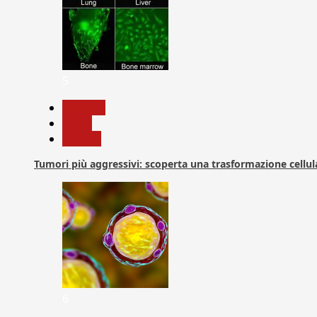
5
biologia
News
Ricerca
Tumori più aggressivi: scoperta una trasformazione cellular
6