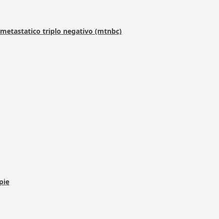
metastatico triplo negativo (mtnbc)
pie