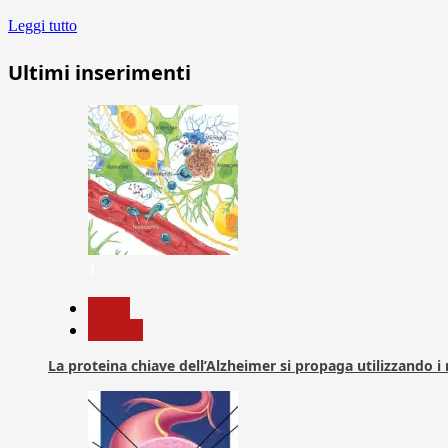
Leggi tutto
Ultimi inserimenti
1
News
Ricerca
La proteina chiave dell’Alzheimer si propaga utilizzando i