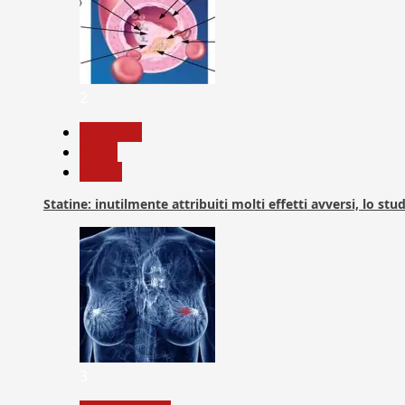
2
Medicina
News
Salute
Statine: inutilmente attribuiti molti effetti avversi, lo stu
3