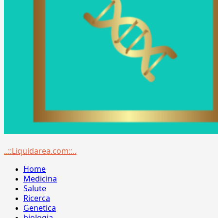
Menu
..::Liquidarea.com::..
principale
Home
Medicina
Salute
Ricerca
Genetica
biologia