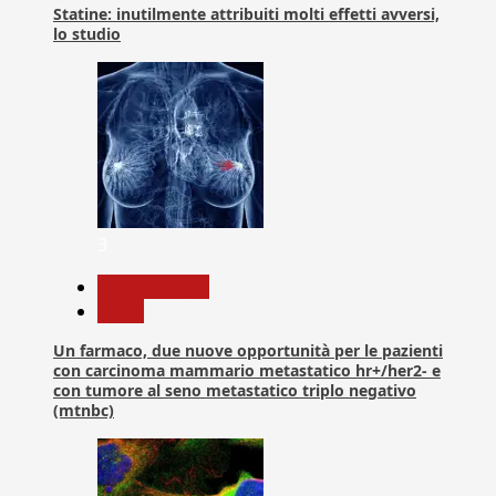
Statine: inutilmente attribuiti molti effetti avversi,
lo studio
3
Com. Stampa
News
Un farmaco, due nuove opportunità per le pazienti
con carcinoma mammario metastatico hr+/her2- e
con tumore al seno metastatico triplo negativo
(mtnbc)