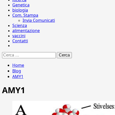
Genetica
biologia
Com. Stampa
Invia Comunicati
Scienza
alimentazione
vaccini
Contatti
Ricerca
per:
Home
Blog
AMY1
AMY1