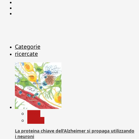
Facebook
Linkedin
X
Categorie
ricercate
News
Ricerca
La proteina chiave dell’Alzheimer si propaga utilizzando
i neuroni