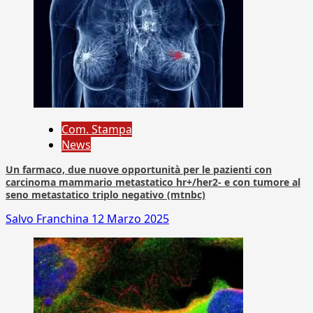
Com. Stampa
News
Un farmaco, due nuove opportunità per le pazienti con
carcinoma mammario metastatico hr+/her2- e con tumore al
seno metastatico triplo negativo (mtnbc)
Salvo Franchina
12 Marzo 2025