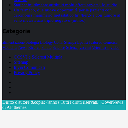
Statine: inutilmente attribuiti molti effetti avversi, lo studio
Un farmaco, due nuove opportunità per le pazienti con
carcinoma mammario metastatico hr+/her2- e con tumore al
seno metastatico triplo negativo (mtnbc)
Categorie
alimentazione
biologia
Biology
Com. Stampa
Epatiti
featured
Genetica
Medicina
News
Ricerca
Salute
Science
Scienza
vaccini
Veterinaria
video
CCSVI e Sclerosi Multipla
Sitemap
Invia Comunicati
Privacy Policy
Facebook
Linkedin
X
Diritto d'autore &copia; {anno} Tutti i diritti riservati.
|
CoverNews
di AF themes.