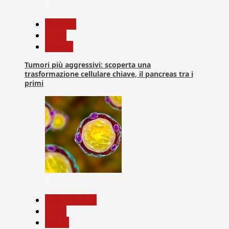
5
biologia
News
Ricerca
Tumori più aggressivi: scoperta una
trasformazione cellulare chiave, il pancreas tra i
primi
6
Com. Stampa
News
Salute