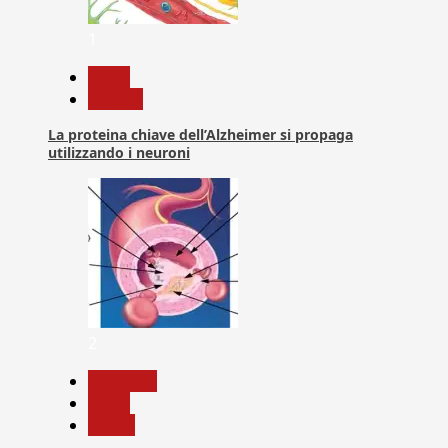
1
News
Ricerca
La proteina chiave dell’Alzheimer si propaga
utilizzando i neuroni
2
Medicina
News
Salute