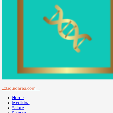
Menu
..::Liquidarea.com::..
principale
Home
Medicina
Salute
Ricerca