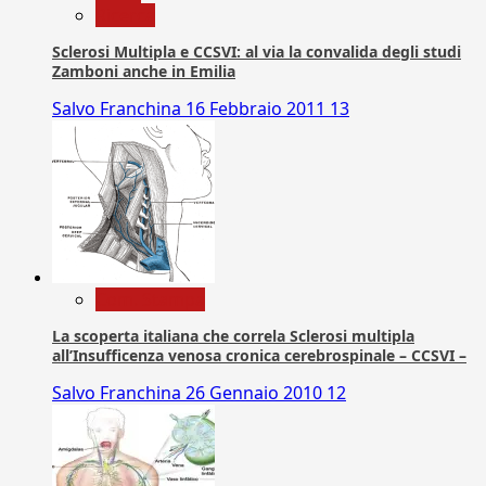
Ricerca
Sclerosi Multipla e CCSVI: al via la convalida degli studi
Zamboni anche in Emilia
Salvo Franchina
16 Febbraio 2011
13
Com. Stampa
La scoperta italiana che correla Sclerosi multipla
all’Insufficenza venosa cronica cerebrospinale – CCSVI –
Salvo Franchina
26 Gennaio 2010
12