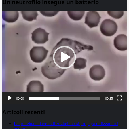
Un neutrofilo insegue un batterio
Video
Player
00:00
00:25
Articoli recenti
La proteina chiave dell’Alzheimer si propaga utilizzando i
neuroni