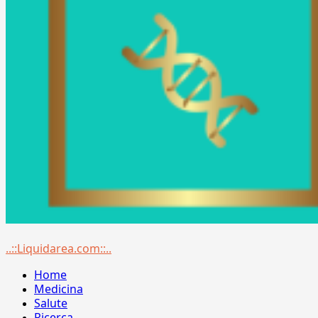
Menu
..::Liquidarea.com::..
principale
Home
Medicina
Salute
Ricerca