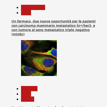
Com. Stampa
News
Un farmaco, due nuove opportunità per le pazienti
con carcinoma mammario metastatico hr+/her2- e
con tumore al seno metastatico triplo negativo
(mtnbc)
4
Medicina
News
Ricerca