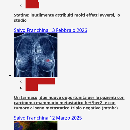
Salute
Statine: inutilmente attribuiti molti effetti avversi, lo
studio
Salvo Franchina
13 Febbraio 2026
Com. Stampa
News
Un farmaco, due nuove opportunità per le pazienti con
carcinoma mammario metastatico hr+/her2- e con
tumore al seno metastatico triplo negativo (mtnbc)
Salvo Franchina
12 Marzo 2025