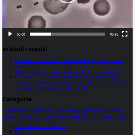
00:00
00:25
Articoli recenti
La proteina chiave dell’Alzheimer si propaga utilizzando i
neuroni
Statine: inutilmente attribuiti molti effetti avversi, lo studio
Un farmaco, due nuove opportunità per le pazienti con
carcinoma mammario metastatico hr+/her2- e con tumore al
seno metastatico triplo negativo (mtnbc)
Categorie
alimentazione
biologia
Biology
Com. Stampa
Epatiti
featured
Genetica
Medicina
News
Ricerca
Salute
Science
Scienza
vaccini
Veterinaria
video
CCSVI e Sclerosi Multipla
Sitemap