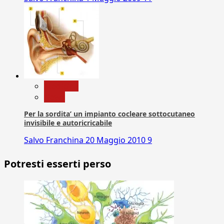
Medicina
News
Per la sordita’ un impianto cocleare sottocutaneo
invisibile e autoricricabile
Salvo Franchina
20 Maggio 2010
9
Potresti esserti perso