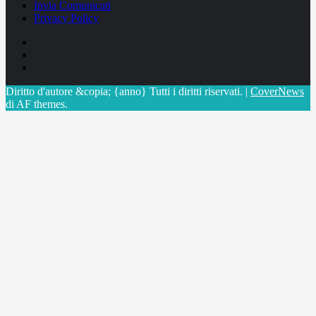
Invia Comunicati
Privacy Policy
Facebook
Linkedin
X
Diritto d'autore &copia; {anno} Tutti i diritti riservati.
|
CoverNews
di AF themes.