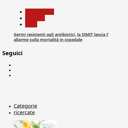
7
Com. Stampa
Medicina
News
Germi resistenti agli antibiotici, la SIMIT lancia l’
allarme sulla mortalità in ospedale
Seguici
Facebook
Linkedin
X
Categorie
ricercate