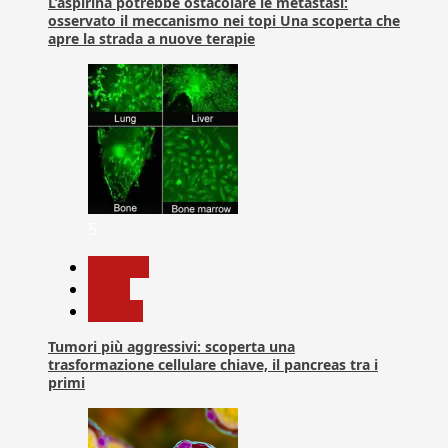
L’aspirina potrebbe ostacolare le metastasi:
osservato il meccanismo nei topi Una scoperta che
apre la strada a nuove terapie
5
biologia
News
Ricerca
Tumori più aggressivi: scoperta una
trasformazione cellulare chiave, il pancreas tra i
primi