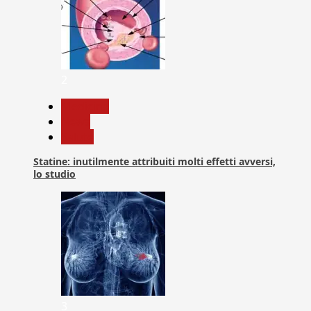
2
Medicina
News
Salute
Statine: inutilmente attribuiti molti effetti avversi,
lo studio
3