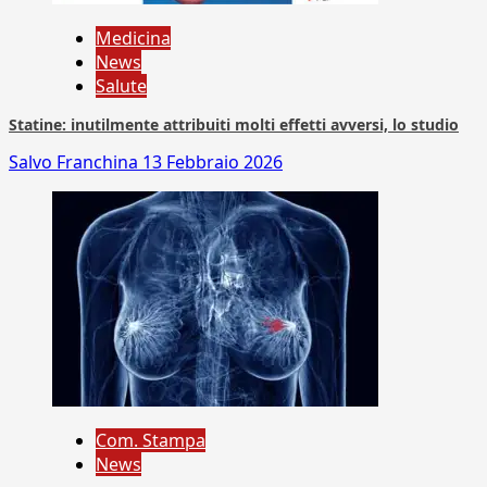
Medicina
News
Salute
Statine: inutilmente attribuiti molti effetti avversi, lo studio
Salvo Franchina
13 Febbraio 2026
Com. Stampa
News