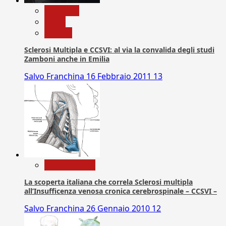
Medicina
News
Ricerca
Sclerosi Multipla e CCSVI: al via la convalida degli studi
Zamboni anche in Emilia
Salvo Franchina
16 Febbraio 2011
13
Com. Stampa
La scoperta italiana che correla Sclerosi multipla
all’Insufficenza venosa cronica cerebrospinale – CCSVI –
Salvo Franchina
26 Gennaio 2010
12