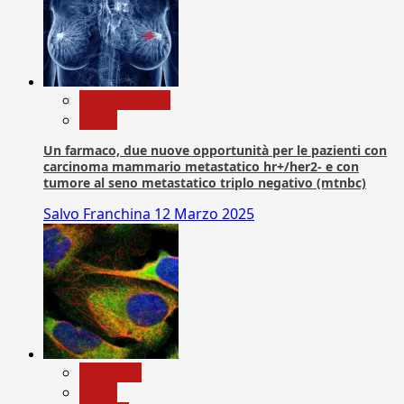
Com. Stampa
News
Un farmaco, due nuove opportunità per le pazienti con
carcinoma mammario metastatico hr+/her2- e con
tumore al seno metastatico triplo negativo (mtnbc)
Salvo Franchina
12 Marzo 2025
Medicina
News