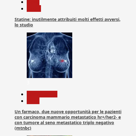
News
Salute
Statine: inutilmente attribuiti molti effetti avversi,
lo studio
3
Com. Stampa
News
Un farmaco, due nuove opportunità per le pazienti
con carcinoma mammario metastatico hr+/her2- e
con tumore al seno metastatico triplo negativo
(mtnbc)