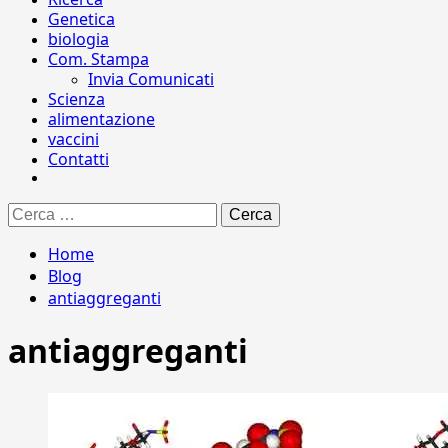
Genetica
biologia
Com. Stampa
Invia Comunicati
Scienza
alimentazione
vaccini
Contatti
Ricerca
per:
Home
Blog
antiaggreganti
antiaggreganti