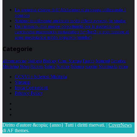
La proteina chiave dell’Alzheimer si propaga utilizzando i
neuroni
Statine: inutilmente attribuiti molti effetti avversi, lo studio
Un farmaco, due nuove opportunità per le pazienti con
carcinoma mammario metastatico hr+/her2- e con tumore al
seno metastatico triplo negativo (mtnbc)
Categorie
alimentazione
biologia
Biology
Com. Stampa
Epatiti
featured
Genetica
Medicina
News
Ricerca
Salute
Science
Scienza
vaccini
Veterinaria
video
CCSVI e Sclerosi Multipla
Sitemap
Invia Comunicati
Privacy Policy
Facebook
Linkedin
X
Diritto d'autore &copia; {anno} Tutti i diritti riservati.
|
CoverNews
di AF themes.