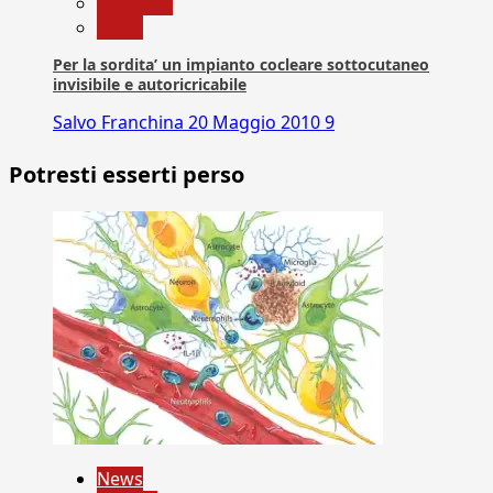
Medicina
News
Per la sordita’ un impianto cocleare sottocutaneo
invisibile e autoricricabile
Salvo Franchina
20 Maggio 2010
9
Potresti esserti perso
News