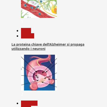
1
News
Ricerca
La proteina chiave dell’Alzheimer si propaga
utilizzando i neuroni
2
Medicina