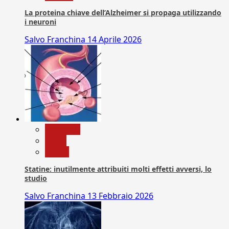
La proteina chiave dell’Alzheimer si propaga utilizzando
i neuroni
Salvo Franchina
14 Aprile 2026
Medicina
News
Salute
Statine: inutilmente attribuiti molti effetti avversi, lo
studio
Salvo Franchina
13 Febbraio 2026