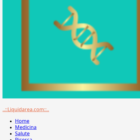
Menu
..::Liquidarea.com::..
principale
Home
Medicina
Salute
Ricerca