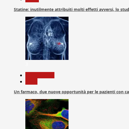
Statine: inutilmente attribuiti molti effetti avversi, lo stu
3
Com. Stampa
News
Un farmaco, due nuove opportunità per le pazienti con c