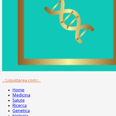
Menu
..::Liquidarea.com::..
principale
Home
Medicina
Salute
Ricerca
Genetica
biologia