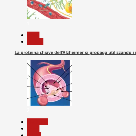
1
News
Ricerca
La proteina chiave dell’Alzheimer si propaga utilizzando i
2
Medicina
News
Salute