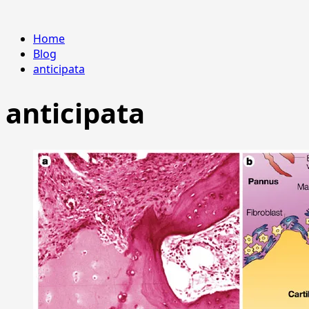
Home
Blog
anticipata
anticipata