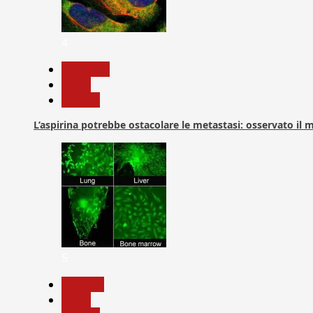
4
Medicina
News
Ricerca
L’aspirina potrebbe ostacolare le metastasi: osservato il
5
biologia
News