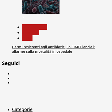
7
Com. Stampa
Medicina
News
Germi resistenti agli antibiotici, la SIMIT lancia l’
allarme sulla mortalità in ospedale
Seguici
Facebook
Linkedin
X
Categorie