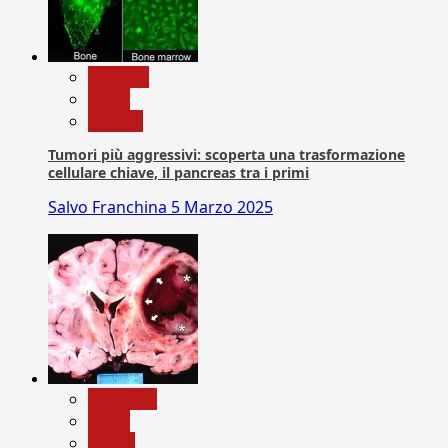
biologia
News
Ricerca
Tumori più aggressivi: scoperta una trasformazione
cellulare chiave, il pancreas tra i primi
Salvo Franchina
5 Marzo 2025
Medicina
News
Salute