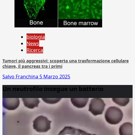
biologia
News
Ricerca
Tumori più aggressivi: scoperta una trasformazione cellulare
chiave, il pancreas tra i primi
Salvo Franchina
5 Marzo 2025
Un neutrofilo insegue un batterio
Video
Player