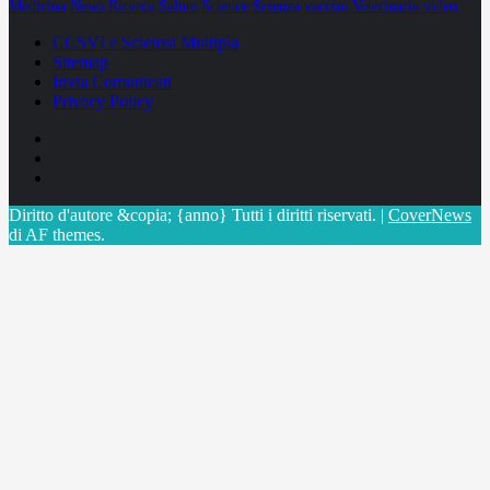
Medicina
News
Ricerca
Salute
Science
Scienza
vaccini
Veterinaria
video
CCSVI e Sclerosi Multipla
Sitemap
Invia Comunicati
Privacy Policy
Facebook
Linkedin
X
Diritto d'autore &copia; {anno} Tutti i diritti riservati.
|
CoverNews
di AF themes.