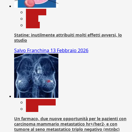
Medicina
News
Salute
Statine: inutilmente attribuiti molti effetti avversi, lo
studio
Salvo Franchina
13 Febbraio 2026
Com. Stampa
News
Un farmaco, due nuove opportunità per le pazienti con
carcinoma mammario metastatico hr+/her2- e con
tumore al seno metastatico triplo negativo (mtnbc)