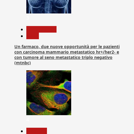
3
Com. Stampa
News
Un farmaco, due nuove opportunità per le pazienti
con carcinoma mammario metastatico hr+/her2- e
con tumore al seno metastatico triplo negativo
(mtnbc)
4
Medicina