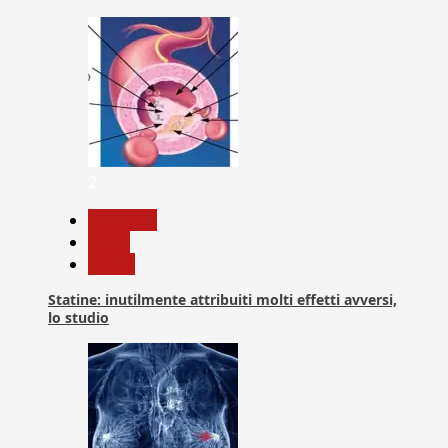
2
Medicina
News
Salute
Statine: inutilmente attribuiti molti effetti avversi,
lo studio