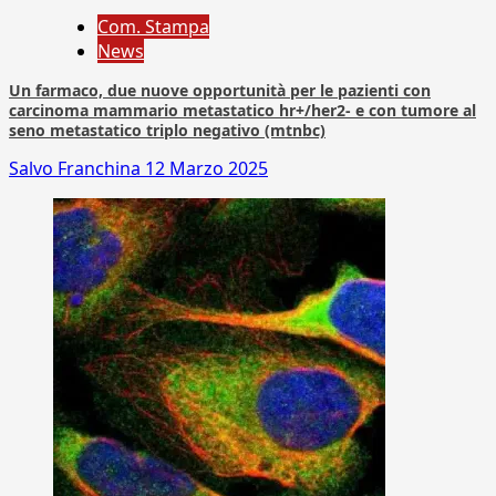
Com. Stampa
News
Un farmaco, due nuove opportunità per le pazienti con
carcinoma mammario metastatico hr+/her2- e con tumore al
seno metastatico triplo negativo (mtnbc)
Salvo Franchina
12 Marzo 2025