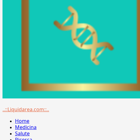
Menu
..::Liquidarea.com::..
principale
Home
Medicina
Salute
Ricerca