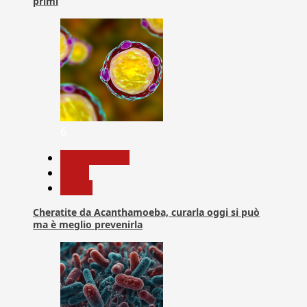
primi
6
Com. Stampa
News
Salute
Cheratite da Acanthamoeba, curarla oggi si può
ma è meglio prevenirla