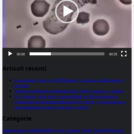
00:00
00:25
Articoli recenti
La proteina chiave dell’Alzheimer si propaga utilizzando i
neuroni
Statine: inutilmente attribuiti molti effetti avversi, lo studio
Un farmaco, due nuove opportunità per le pazienti con
carcinoma mammario metastatico hr+/her2- e con tumore al
seno metastatico triplo negativo (mtnbc)
Categorie
alimentazione
biologia
Biology
Com. Stampa
Epatiti
featured
Genetica