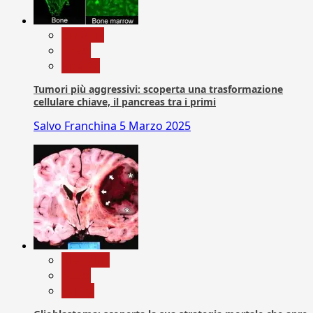
biologia
News
Ricerca
Tumori più aggressivi: scoperta una trasformazione
cellulare chiave, il pancreas tra i primi
Salvo Franchina
5 Marzo 2025
Medicina
News
Salute