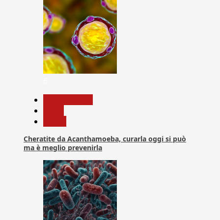
6
Com. Stampa
News
Salute
Cheratite da Acanthamoeba, curarla oggi si può
ma è meglio prevenirla