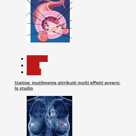
2
Medicina
News
Salute
Statine: inutilmente attribuiti molti effetti avversi,
lo studio