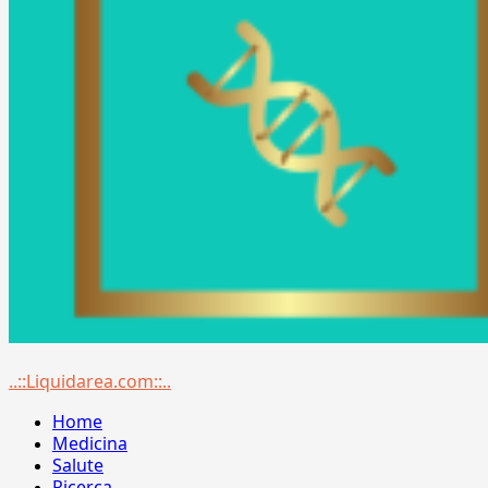
Menu
..::Liquidarea.com::..
principale
Home
Medicina
Salute
Ricerca