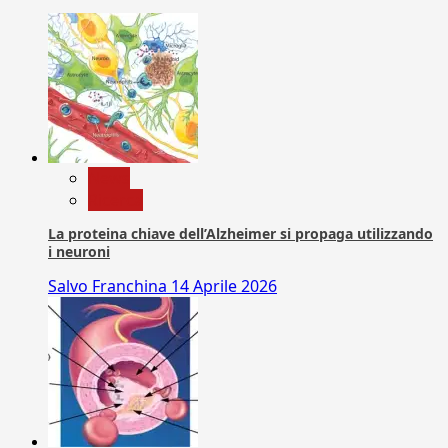
News
Ricerca
La proteina chiave dell’Alzheimer si propaga utilizzando
i neuroni
Salvo Franchina
14 Aprile 2026