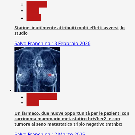
Medicina
News
Salute
Statine: inutilmente attribuiti molti effetti avversi, lo
studio
Salvo Franchina
13 Febbraio 2026
Com. Stampa
News
Un farmaco, due nuove opportunità per le pazienti con
carcinoma mammario metastatico hr+/her2- e con
tumore al seno metastatico triplo negativo (mtnbc)
Salvo Franchina
12 Marzo 2025