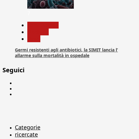
7
Com. Stampa
Medicina
News
Germi resistenti agli antibiotici, la SIMIT lancia l’
allarme sulla mortalità in ospedale
Seguici
Facebook
Linkedin
X
Categorie
ricercate