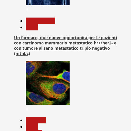
3
Com. Stampa
News
Un farmaco, due nuove opportunità per le pazienti
con carcinoma mammario metastatico hr+/her2- e
con tumore al seno metastatico triplo negativo
(mtnbc)
4
Medicina
News