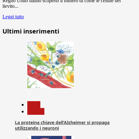
Regno Unito hanno scoperto il mistero di come le cellule del
lievito...
Leggi tutto
Ultimi inserimenti
1
News
Ricerca
La proteina chiave dell’Alzheimer si propaga
utilizzando i neuroni