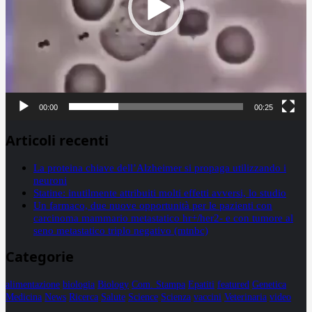
00:00
00:25
Articoli recenti
La proteina chiave dell’Alzheimer si propaga utilizzando i
neuroni
Statine: inutilmente attribuiti molti effetti avversi, lo studio
Un farmaco, due nuove opportunità per le pazienti con
carcinoma mammario metastatico hr+/her2- e con tumore al
seno metastatico triplo negativo (mtnbc)
Categorie
alimentazione
biologia
Biology
Com. Stampa
Epatiti
featured
Genetica
Medicina
News
Ricerca
Salute
Science
Scienza
vaccini
Veterinaria
video