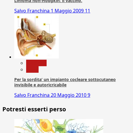
Linfoma non-Hodgkin: il vaccino.
Salvo Franchina
1 Maggio 2009
11
Medicina
News
Per la sordita’ un impianto cocleare sottocutaneo
invisibile e autoricricabile
Salvo Franchina
20 Maggio 2010
9
Potresti esserti perso