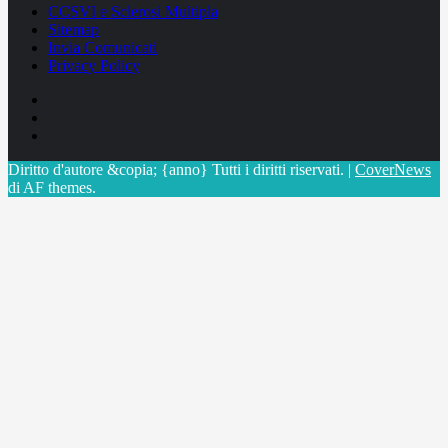
CCSVI e Sclerosi Multipla
Sitemap
Invia Comunicati
Privacy Policy
Facebook
Linkedin
X
Diritto d'autore &copia; {anno} Tutti i diritti riservati.
|
CoverNews
di AF themes.