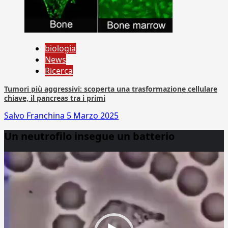
biologia
News
Ricerca
Tumori più aggressivi: scoperta una trasformazione cellulare
chiave, il pancreas tra i primi
Salvo Franchina
5 Marzo 2025
Un neutrofilo insegue un batterio
Video
Player