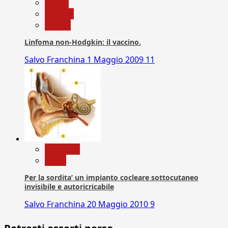
Salute
Scienza
vaccini
Linfoma non-Hodgkin: il vaccino.
Salvo Franchina
1 Maggio 2009
11
Medicina
News
Per la sordita’ un impianto cocleare sottocutaneo
invisibile e autoricricabile
Salvo Franchina
20 Maggio 2010
9