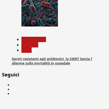
7
Com. Stampa
Medicina
News
Germi resistenti agli antibiotici, la SIMIT lancia l’
allarme sulla mortalità in ospedale
Seguici
Facebook
Linkedin
X