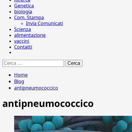
Genetica
biologia
Com. Stampa
Invia Comunicati
Scienza
alimentazione
vaccini
Contatti
Ricerca
per:
Home
Blog
antipneumococcico
antipneumococcico