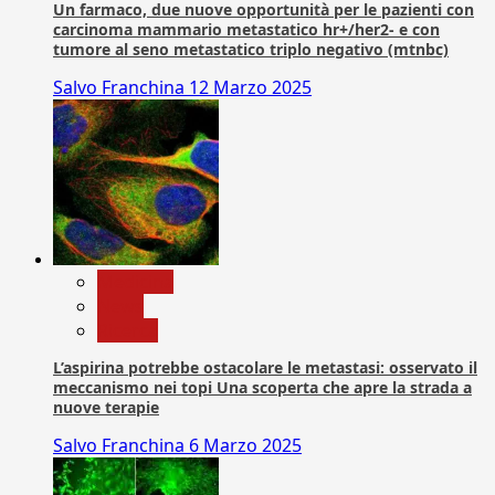
Un farmaco, due nuove opportunità per le pazienti con
carcinoma mammario metastatico hr+/her2- e con
tumore al seno metastatico triplo negativo (mtnbc)
Salvo Franchina
12 Marzo 2025
Medicina
News
Ricerca
L’aspirina potrebbe ostacolare le metastasi: osservato il
meccanismo nei topi Una scoperta che apre la strada a
nuove terapie
Salvo Franchina
6 Marzo 2025