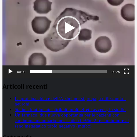
00:00
00:25
Articoli recenti
La proteina chiave dell’Alzheimer si propaga utilizzando i
neuroni
Statine: inutilmente attribuiti molti effetti avversi, lo studio
Un farmaco, due nuove opportunità per le pazienti con
carcinoma mammario metastatico hr+/her2- e con tumore al
seno metastatico triplo negativo (mtnbc)