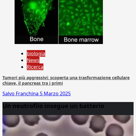
biologia
News
Ricerca
Tumori più aggressivi: scoperta una trasformazione cellulare
chiave, il pancreas tra i primi
Salvo Franchina
5 Marzo 2025
Un neutrofilo insegue un batterio
Video
Player