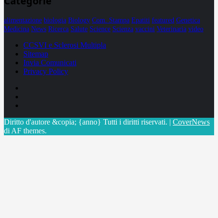
Categorie
alimentazione
biologia
Biology
Com. Stampa
Epatiti
featured
Genetica
Medicina
News
Ricerca
Salute
Science
Scienza
vaccini
Veterinaria
video
CCSVI e Sclerosi Multipla
Sitemap
Invia Comunicati
Privacy Policy
Facebook
Linkedin
X
Diritto d'autore &copia; {anno} Tutti i diritti riservati.
|
CoverNews
di AF themes.