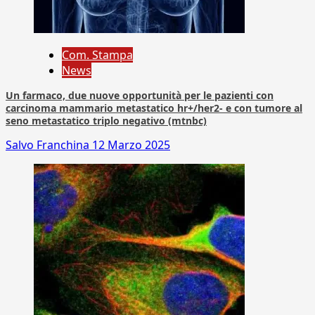
Com. Stampa
News
Un farmaco, due nuove opportunità per le pazienti con
carcinoma mammario metastatico hr+/her2- e con tumore al
seno metastatico triplo negativo (mtnbc)
Salvo Franchina
12 Marzo 2025