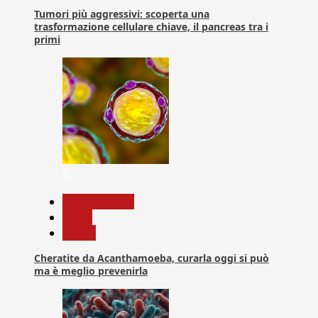
Tumori più aggressivi: scoperta una
trasformazione cellulare chiave, il pancreas tra i
primi
6
Com. Stampa
News
Salute
Cheratite da Acanthamoeba, curarla oggi si può
ma è meglio prevenirla