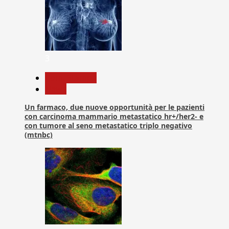
3
Com. Stampa
News
Un farmaco, due nuove opportunità per le pazienti
con carcinoma mammario metastatico hr+/her2- e
con tumore al seno metastatico triplo negativo
(mtnbc)