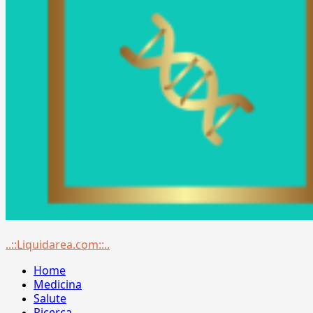
Menu
..::Liquidarea.com::..
principale
Home
Medicina
Salute
Ricerca