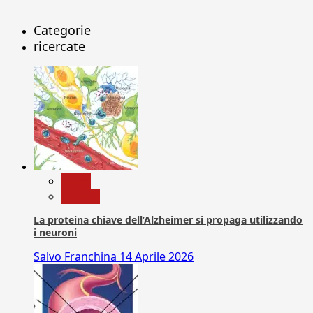
Categorie
ricercate
News
Ricerca
La proteina chiave dell’Alzheimer si propaga utilizzando
i neuroni
Salvo Franchina
14 Aprile 2026