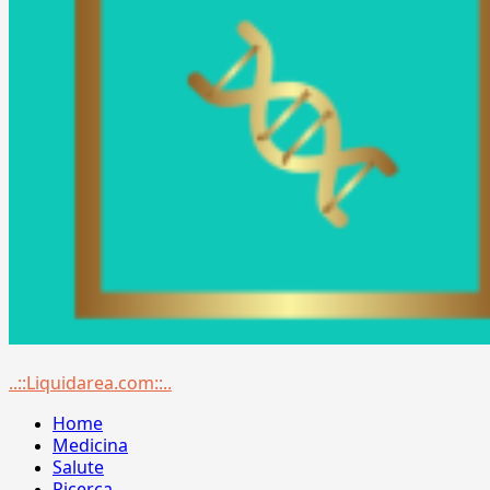
Menu
..::Liquidarea.com::..
principale
Home
Medicina
Salute
Ricerca