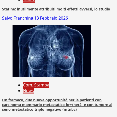
Statine: inutilmente attribuiti molti effetti avversi, lo studio
Salvo Franchina
13 Febbraio 2026
Com. Stampa
News
Un farmaco, due nuove opportunità per le pazienti con
carcinoma mammario metastatico hr+/her2- e con tumore al
seno metastatico triplo negativo (mtnbc)