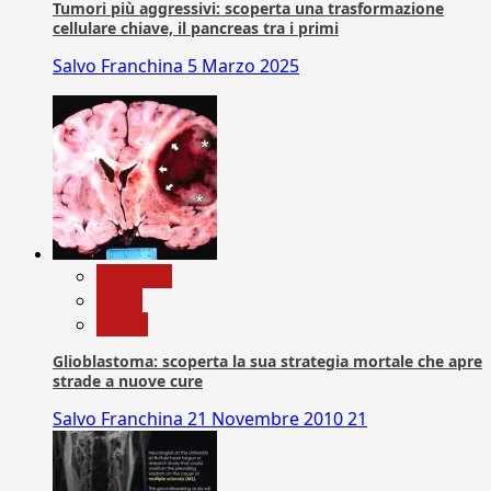
Tumori più aggressivi: scoperta una trasformazione
cellulare chiave, il pancreas tra i primi
Salvo Franchina
5 Marzo 2025
Medicina
News
Salute
Glioblastoma: scoperta la sua strategia mortale che apre
strade a nuove cure
Salvo Franchina
21 Novembre 2010
21