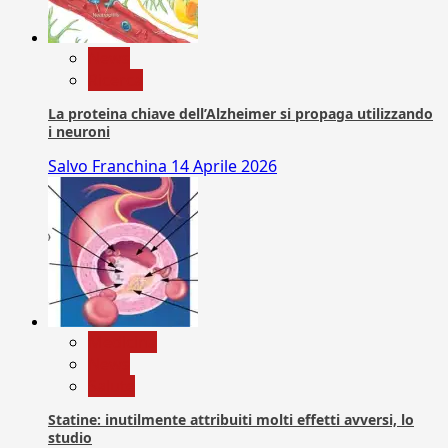
News
Ricerca
La proteina chiave dell’Alzheimer si propaga utilizzando
i neuroni
Salvo Franchina
14 Aprile 2026
Medicina
News
Salute
Statine: inutilmente attribuiti molti effetti avversi, lo
studio