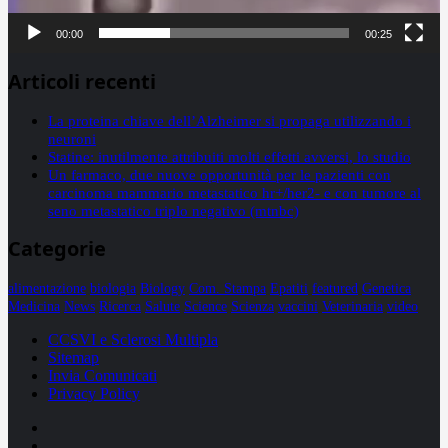
00:00
00:25
Articoli recenti
La proteina chiave dell’Alzheimer si propaga utilizzando i
neuroni
Statine: inutilmente attribuiti molti effetti avversi, lo studio
Un farmaco, due nuove opportunità per le pazienti con
carcinoma mammario metastatico hr+/her2- e con tumore al
seno metastatico triplo negativo (mtnbc)
Categorie
alimentazione
biologia
Biology
Com. Stampa
Epatiti
featured
Genetica
Medicina
News
Ricerca
Salute
Science
Scienza
vaccini
Veterinaria
video
CCSVI e Sclerosi Multipla
Sitemap
Invia Comunicati
Privacy Policy
Facebook
Linkedin