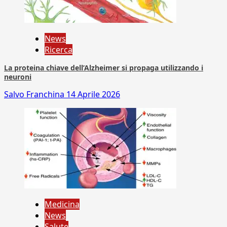
News
Ricerca
La proteina chiave dell’Alzheimer si propaga utilizzando i
neuroni
Salvo Franchina
14 Aprile 2026
Medicina
News
Salute