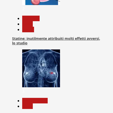
2
Medicina
News
Salute
Statine: inutilmente attribuiti molti effetti avversi,
lo studio
3
Com. Stampa
News