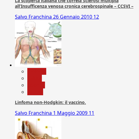
La scoperta italiana che correla Sclerosi multipla
all’Insufficenza venosa cronica cerebrospinale – CCSVI –
Salvo Franchina
26 Gennaio 2010
12
biologia
Salute
Scienza
vaccini
Linfoma non-Hodgkin: il vaccino.
Salvo Franchina
1 Maggio 2009
11