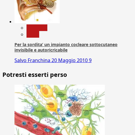
Medicina
News
Per la sordita’ un impianto cocleare sottocutaneo
invisibile e autoricricabile
Salvo Franchina
20 Maggio 2010
9
Potresti esserti perso