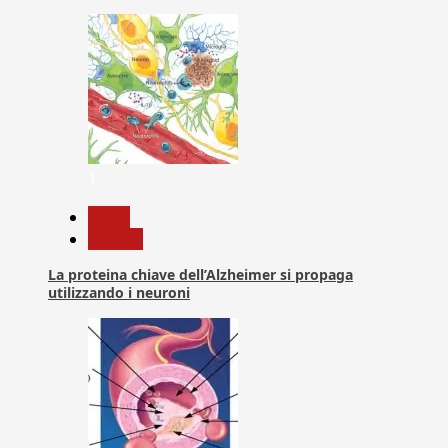
1
News
Ricerca
La proteina chiave dell’Alzheimer si propaga
utilizzando i neuroni