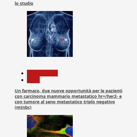
lo studio
3
Com. Stampa
News
Un farmaco, due nuove opportunità per le pazienti
con carcinoma mammario metastatico hr+/her2- e
con tumore al seno metastatico triplo negativo
(mtnbc)