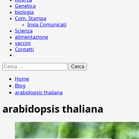
Genetica
biologia
Com. Stampa
Invia Comunicati
Scienza
alimentazione
vaccini
Contatti
Ricerca
per:
Home
Blog
arabidopsis thaliana
arabidopsis thaliana