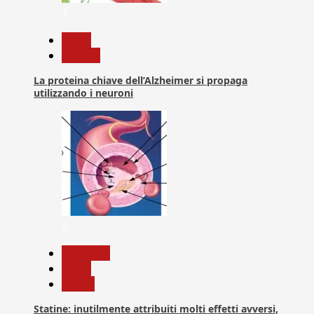
1
News
Ricerca
La proteina chiave dell’Alzheimer si propaga
utilizzando i neuroni
2
Medicina
News
Salute
Statine: inutilmente attribuiti molti effetti avversi,