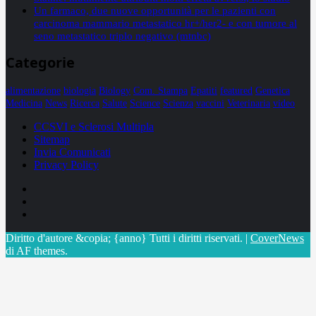
Un farmaco, due nuove opportunità per le pazienti con
carcinoma mammario metastatico hr+/her2- e con tumore al
seno metastatico triplo negativo (mtnbc)
Categorie
alimentazione
biologia
Biology
Com. Stampa
Epatiti
featured
Genetica
Medicina
News
Ricerca
Salute
Science
Scienza
vaccini
Veterinaria
video
CCSVI e Sclerosi Multipla
Sitemap
Invia Comunicati
Privacy Policy
Facebook
Linkedin
X
Diritto d'autore &copia; {anno} Tutti i diritti riservati.
|
CoverNews
di AF themes.