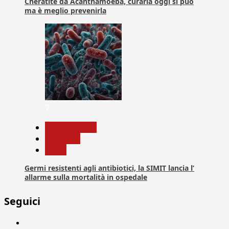
Cheratite da Acanthamoeba, curarla oggi si può
ma è meglio prevenirla
7
Com. Stampa
Medicina
News
Germi resistenti agli antibiotici, la SIMIT lancia l’
allarme sulla mortalità in ospedale
Seguici
Facebook