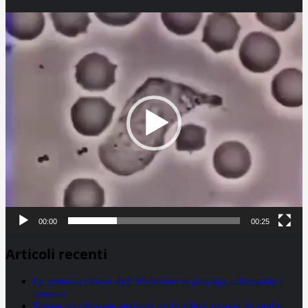
Video
Player
00:00
00:25
Articoli recenti
La proteina chiave dell’Alzheimer si propaga utilizzando i
neuroni
Statine: inutilmente attribuiti molti effetti avversi, lo studio