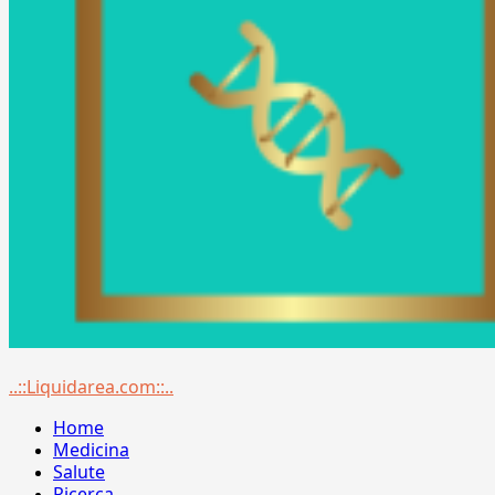
Menu
..::Liquidarea.com::..
principale
Home
Medicina
Salute
Ricerca