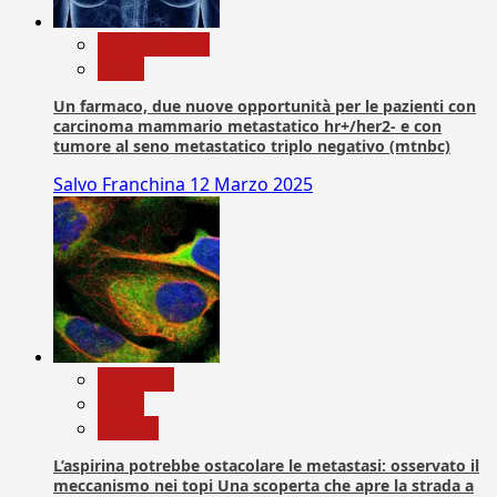
Com. Stampa
News
Un farmaco, due nuove opportunità per le pazienti con
carcinoma mammario metastatico hr+/her2- e con
tumore al seno metastatico triplo negativo (mtnbc)
Salvo Franchina
12 Marzo 2025
Medicina
News
Ricerca
L’aspirina potrebbe ostacolare le metastasi: osservato il
meccanismo nei topi Una scoperta che apre la strada a