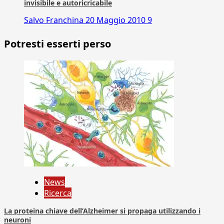
invisibile e autoricricabile
Salvo Franchina
20 Maggio 2010
9
Potresti esserti perso
News
Ricerca
La proteina chiave dell’Alzheimer si propaga utilizzando i
neuroni