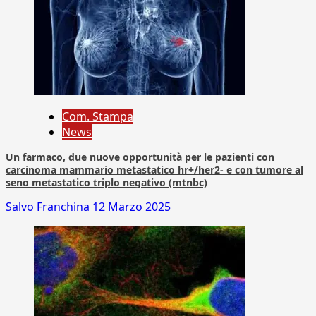
Com. Stampa
News
Un farmaco, due nuove opportunità per le pazienti con
carcinoma mammario metastatico hr+/her2- e con tumore al
seno metastatico triplo negativo (mtnbc)
Salvo Franchina
12 Marzo 2025