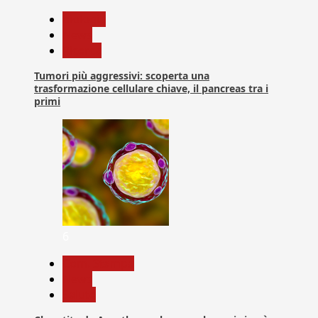
biologia
News
Ricerca
Tumori più aggressivi: scoperta una
trasformazione cellulare chiave, il pancreas tra i
primi
6
Com. Stampa
News
Salute