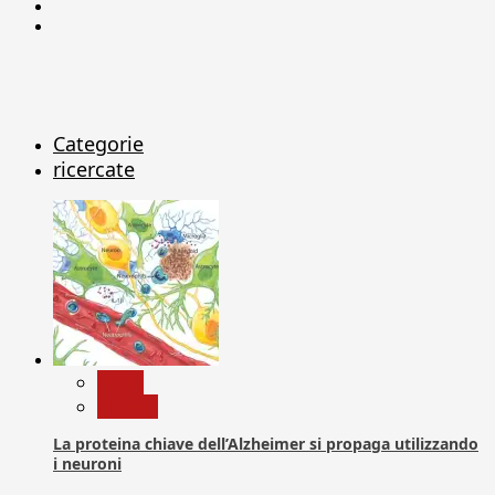
Linkedin
X
Categorie
ricercate
News
Ricerca
La proteina chiave dell’Alzheimer si propaga utilizzando
i neuroni