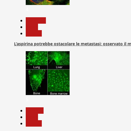
4
Medicina
News
Ricerca
L’aspirina potrebbe ostacolare le metastasi: osservato il
5
biologia
News
Ricerca