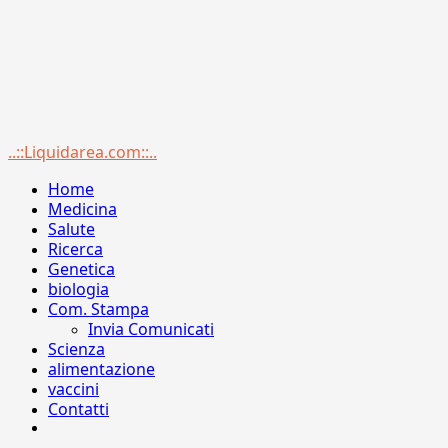
Menu
..::Liquidarea.com::..
principale
Home
Medicina
Salute
Ricerca
Genetica
biologia
Com. Stampa
Invia Comunicati
Scienza
alimentazione
vaccini
Contatti