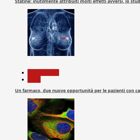
Statine: inutilmente attribuiti molti effetti avversi, lo stu
3
Com. Stampa
News
Un farmaco, due nuove opportunità per le pazienti con c