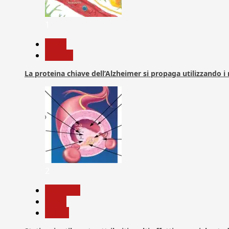
1
News
Ricerca
La proteina chiave dell’Alzheimer si propaga utilizzando i
2
Medicina
News
Salute