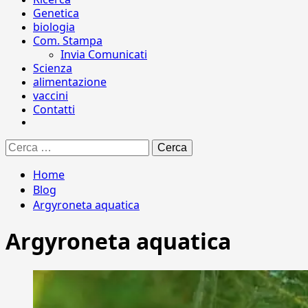
Genetica
biologia
Com. Stampa
Invia Comunicati
Scienza
alimentazione
vaccini
Contatti
Ricerca
per:
Home
Blog
Argyroneta aquatica
Argyroneta aquatica