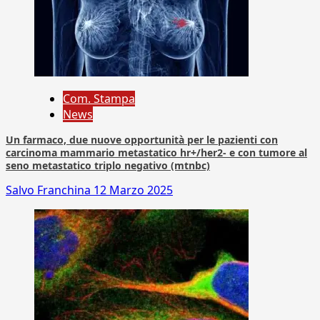
Com. Stampa
News
Un farmaco, due nuove opportunità per le pazienti con
carcinoma mammario metastatico hr+/her2- e con tumore al
seno metastatico triplo negativo (mtnbc)
Salvo Franchina
12 Marzo 2025