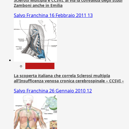
Sclerosi Multipla e CCSVI: al via la convalida degli studi
Zamboni anche in Emilia
Salvo Franchina
16 Febbraio 2011
13
Com. Stampa
La scoperta italiana che correla Sclerosi multipla
all’Insufficenza venosa cronica cerebrospinale – CCSVI –
Salvo Franchina
26 Gennaio 2010
12