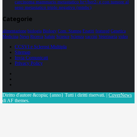
carcinoma mammario metastatico hr+/her2- e con tumore al
seno metastatico triplo negativo (mtnbc)
Categorie
alimentazione
biologia
Biology
Com. Stampa
Epatiti
featured
Genetica
Medicina
News
Ricerca
Salute
Science
Scienza
vaccini
Veterinaria
video
CCSVI e Sclerosi Multipla
Sitemap
Invia Comunicati
Privacy Policy
Facebook
Linkedin
X
Diritto d'autore &copia; {anno} Tutti i diritti riservati.
|
CoverNews
di AF themes.