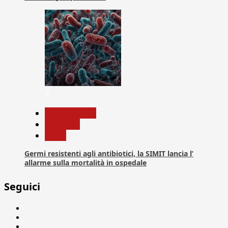
7
Com. Stampa
Medicina
News
Germi resistenti agli antibiotici, la SIMIT lancia l’
allarme sulla mortalità in ospedale
Seguici
Facebook
Linkedin
X