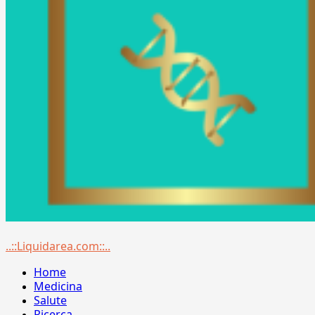
Menu
..::Liquidarea.com::..
principale
Home
Medicina
Salute
Ricerca