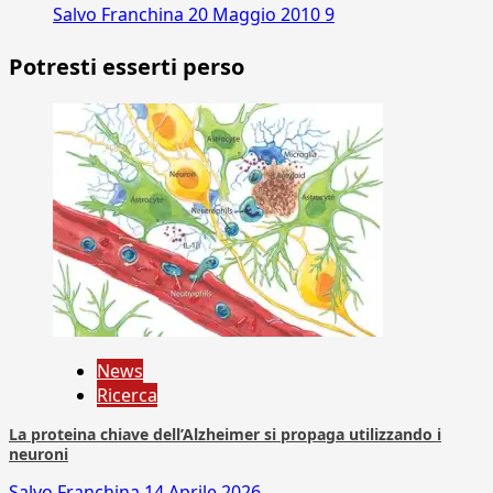
Salvo Franchina
20 Maggio 2010
9
Potresti esserti perso
News
Ricerca
La proteina chiave dell’Alzheimer si propaga utilizzando i
neuroni
Salvo Franchina
14 Aprile 2026