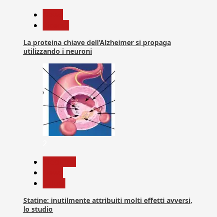
News
Ricerca
La proteina chiave dell’Alzheimer si propaga
utilizzando i neuroni
2
Medicina
News
Salute
Statine: inutilmente attribuiti molti effetti avversi,
lo studio