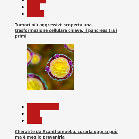
News
Ricerca
Tumori più aggressivi: scoperta una
trasformazione cellulare chiave, il pancreas tra i
primi
6
Com. Stampa
News
Salute
Cheratite da Acanthamoeba, curarla oggi si può
ma è meglio prevenirla