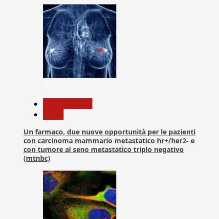
3
Com. Stampa
News
Un farmaco, due nuove opportunità per le pazienti
con carcinoma mammario metastatico hr+/her2- e
con tumore al seno metastatico triplo negativo
(mtnbc)