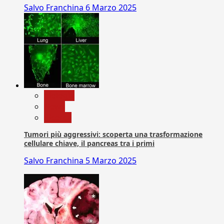
Salvo Franchina
6 Marzo 2025
biologia
News
Ricerca
Tumori più aggressivi: scoperta una trasformazione
cellulare chiave, il pancreas tra i primi
Salvo Franchina
5 Marzo 2025