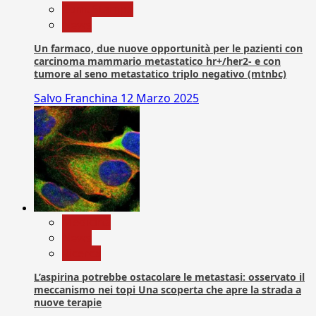
Com. Stampa
News
Un farmaco, due nuove opportunità per le pazienti con
carcinoma mammario metastatico hr+/her2- e con
tumore al seno metastatico triplo negativo (mtnbc)
Salvo Franchina
12 Marzo 2025
Medicina
News
Ricerca
L’aspirina potrebbe ostacolare le metastasi: osservato il
meccanismo nei topi Una scoperta che apre la strada a
nuove terapie