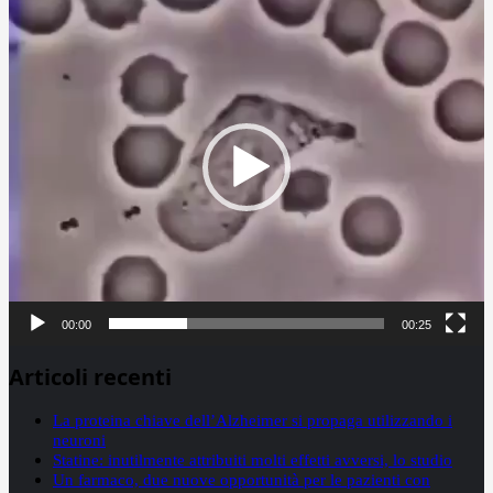
Player
00:00
00:25
Articoli recenti
La proteina chiave dell’Alzheimer si propaga utilizzando i
neuroni
Statine: inutilmente attribuiti molti effetti avversi, lo studio
Un farmaco, due nuove opportunità per le pazienti con