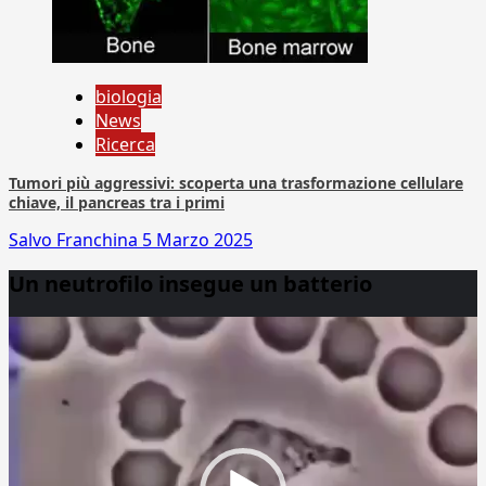
biologia
News
Ricerca
Tumori più aggressivi: scoperta una trasformazione cellulare
chiave, il pancreas tra i primi
Salvo Franchina
5 Marzo 2025
Un neutrofilo insegue un batterio
Video
Player