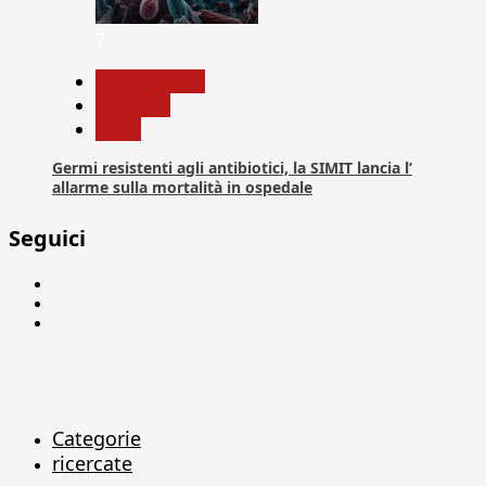
7
Com. Stampa
Medicina
News
Germi resistenti agli antibiotici, la SIMIT lancia l’
allarme sulla mortalità in ospedale
Seguici
Facebook
Linkedin
X
Categorie
ricercate