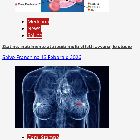
Medicina
News
Salute
Statine: inutilmente attribuiti molti effetti avversi, lo studio
Salvo Franchina
13 Febbraio 2026
Com. Stampa