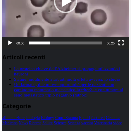
00:00
00:25
Articoli recenti
La proteina chiave dell’Alzheimer si propaga utilizzando i
neuroni
Statine: inutilmente attribuiti molti effetti avversi, lo studio
Un farmaco, due nuove opportunità per le pazienti con
carcinoma mammario metastatico hr+/her2- e con tumore al
seno metastatico triplo negativo (mtnbc)
Categorie
alimentazione
biologia
Biology
Com. Stampa
Epatiti
featured
Genetica
Medicina
News
Ricerca
Salute
Science
Scienza
vaccini
Veterinaria
video