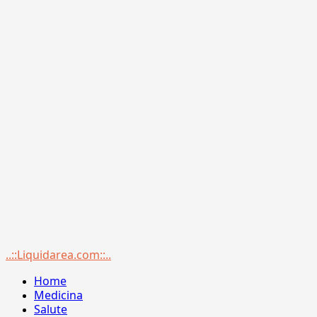
Menu
..::Liquidarea.com::..
principale
Home
Medicina
Salute