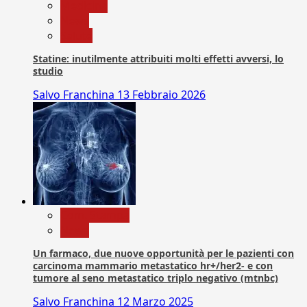
Medicina
News
Salute
Statine: inutilmente attribuiti molti effetti avversi, lo
studio
Salvo Franchina
13 Febbraio 2026
Com. Stampa
News
Un farmaco, due nuove opportunità per le pazienti con
carcinoma mammario metastatico hr+/her2- e con
tumore al seno metastatico triplo negativo (mtnbc)
Salvo Franchina
12 Marzo 2025