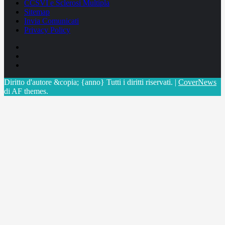
CCSVI e Sclerosi Multipla
Sitemap
Invia Comunicati
Privacy Policy
Facebook
Linkedin
X
Diritto d'autore &copia; {anno} Tutti i diritti riservati.
|
CoverNews
di AF themes.