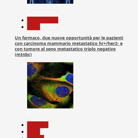
3
Com. Stampa
News
Un farmaco, due nuove opportunità per le pazienti
con carcinoma mammario metastatico hr+/her2- e
con tumore al seno metastatico triplo negativo
(mtnbc)
4
Medicina
News