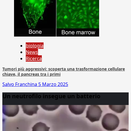
biologia
News
Ricerca
Tumori più aggressivi: scoperta una trasformazione cellulare
chiave, il pancreas tra i primi
Salvo Franchina
5 Marzo 2025
Un neutrofilo insegue un batterio
Video
Player