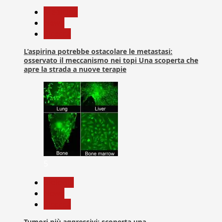
Medicina
News
Ricerca
L’aspirina potrebbe ostacolare le metastasi:
osservato il meccanismo nei topi Una scoperta che
apre la strada a nuove terapie
5
biologia
News
Ricerca
Tumori più aggressivi: scoperta una