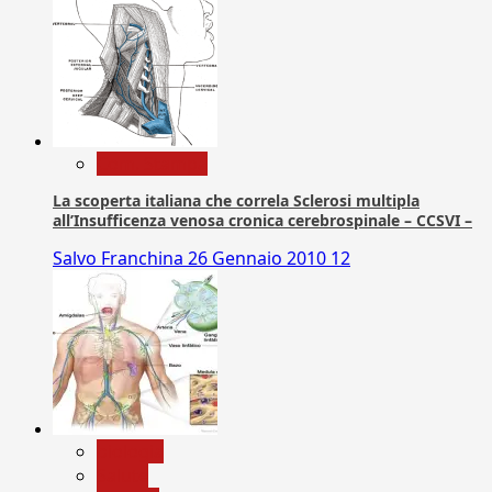
Com. Stampa
La scoperta italiana che correla Sclerosi multipla
all’Insufficenza venosa cronica cerebrospinale – CCSVI –
Salvo Franchina
26 Gennaio 2010
12
biologia
Salute