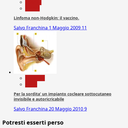
Scienza
vaccini
Linfoma non-Hodgkin: il vaccino.
Salvo Franchina
1 Maggio 2009
11
Medicina
News
Per la sordita’ un impianto cocleare sottocutaneo
invisibile e autoricricabile
Salvo Franchina
20 Maggio 2010
9
Potresti esserti perso