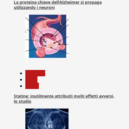
La proteina chiave dell’Alzheimer si propaga
utilizzando i neuroni
2
Medicina
News
Salute
Statine: inutilmente attribuiti molti effetti avversi,
lo studio