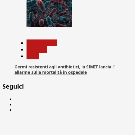
7
Com. Stampa
Medicina
News
Germi resistenti agli antibiotici, la SIMIT lancia l’
allarme sulla mortalità in ospedale
Seguici
Facebook
Linkedin
X