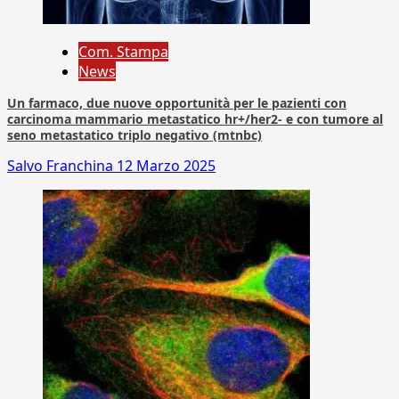
Com. Stampa
News
Un farmaco, due nuove opportunità per le pazienti con
carcinoma mammario metastatico hr+/her2- e con tumore al
seno metastatico triplo negativo (mtnbc)
Salvo Franchina
12 Marzo 2025