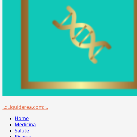
Menu
..::Liquidarea.com::..
principale
Home
Medicina
Salute
Ricerca