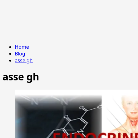
Home
Blog
asse gh
asse gh