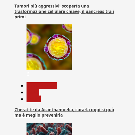
Tumori più aggressivi: scoperta una
trasformazione cellulare chiave, il pancreas tra i
primi
6
Com. Stampa
News
Salute
Cheratite da Acanthamoeba, curarla oggi si può
ma è meglio prevenirla