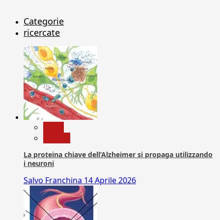
Categorie
ricercate
News
Ricerca
La proteina chiave dell’Alzheimer si propaga utilizzando
i neuroni
Salvo Franchina
14 Aprile 2026