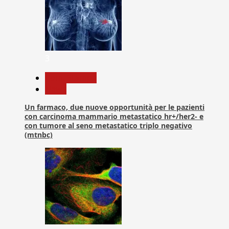
3
Com. Stampa
News
Un farmaco, due nuove opportunità per le pazienti
con carcinoma mammario metastatico hr+/her2- e
con tumore al seno metastatico triplo negativo
(mtnbc)