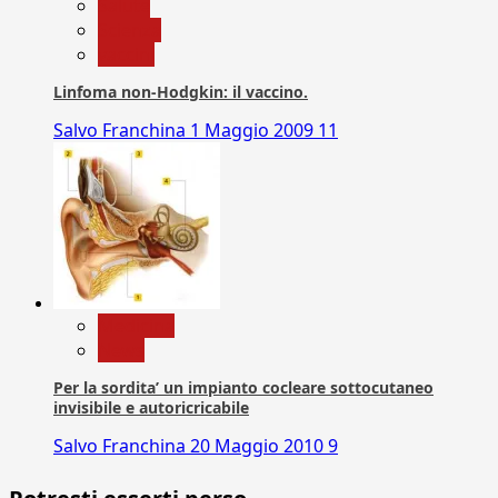
Salute
Scienza
vaccini
Linfoma non-Hodgkin: il vaccino.
Salvo Franchina
1 Maggio 2009
11
Medicina
News
Per la sordita’ un impianto cocleare sottocutaneo
invisibile e autoricricabile
Salvo Franchina
20 Maggio 2010
9