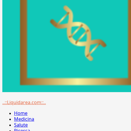
Menu
..::Liquidarea.com::..
principale
Home
Medicina
Salute
Ricerca