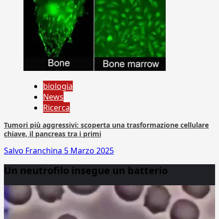
biologia
News
Ricerca
Tumori più aggressivi: scoperta una trasformazione cellulare
chiave, il pancreas tra i primi
Salvo Franchina
5 Marzo 2025
Un neutrofilo insegue un batterio
Video
Player