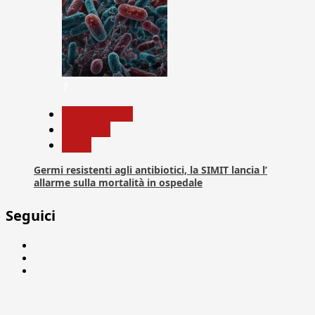
7
Com. Stampa
Medicina
News
Germi resistenti agli antibiotici, la SIMIT lancia l’
allarme sulla mortalità in ospedale
Seguici
Facebook
Linkedin
X