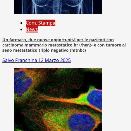
Com. Stampa
News
Un farmaco, due nuove opportunità per le pazienti con
carcinoma mammario metastatico hr+/her2- e con tumore al
seno metastatico triplo negativo (mtnbc)
Salvo Franchina
12 Marzo 2025