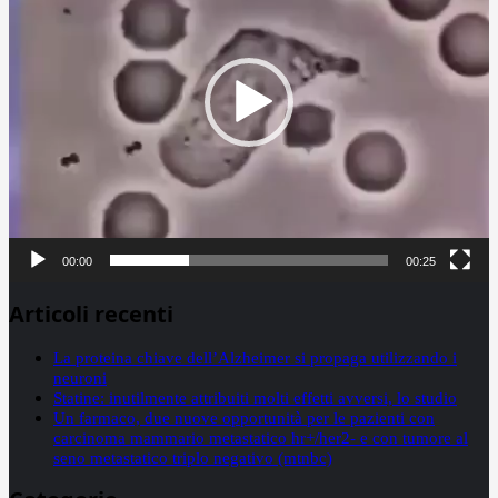
00:00
00:25
Articoli recenti
La proteina chiave dell’Alzheimer si propaga utilizzando i
neuroni
Statine: inutilmente attribuiti molti effetti avversi, lo studio
Un farmaco, due nuove opportunità per le pazienti con
carcinoma mammario metastatico hr+/her2- e con tumore al
seno metastatico triplo negativo (mtnbc)