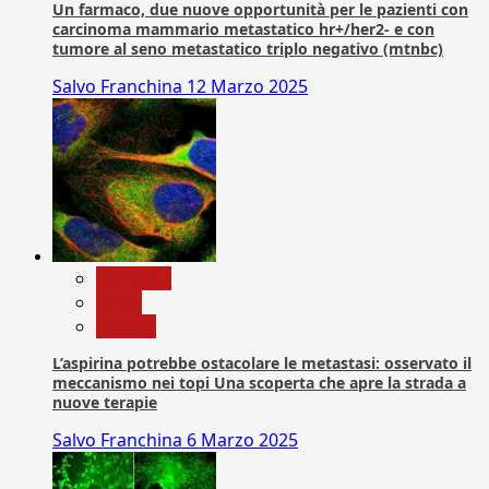
Un farmaco, due nuove opportunità per le pazienti con
carcinoma mammario metastatico hr+/her2- e con
tumore al seno metastatico triplo negativo (mtnbc)
Salvo Franchina
12 Marzo 2025
Medicina
News
Ricerca
L’aspirina potrebbe ostacolare le metastasi: osservato il
meccanismo nei topi Una scoperta che apre la strada a
nuove terapie
Salvo Franchina
6 Marzo 2025