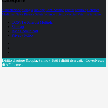
Categorie
alimentazione
biologia
Biology
Com. Stampa
Epatiti
featured
Genetica
Medicina
News
Ricerca
Salute
Science
Scienza
vaccini
Veterinaria
video
CCSVI e Sclerosi Multipla
Sitemap
Invia Comunicati
Privacy Policy
Facebook
Linkedin
X
Diritto d'autore &copia; {anno} Tutti i diritti riservati.
|
CoverNews
di AF themes.