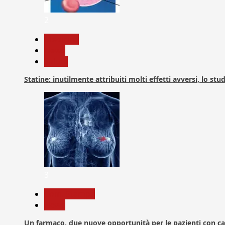
2
Medicina
News
Salute
Statine: inutilmente attribuiti molti effetti avversi, lo stu
3
Com. Stampa
News
Un farmaco, due nuove opportunità per le pazienti con c