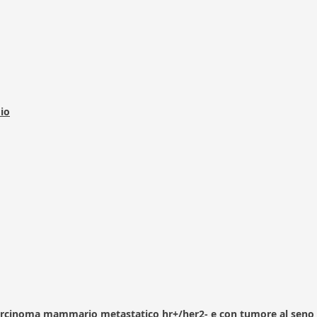
dio
arcinoma mammario metastatico hr+/her2- e con tumore al seno 