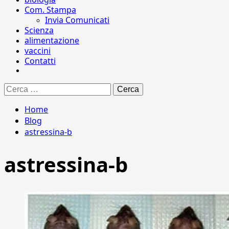
Com. Stampa
Invia Comunicati
Scienza
alimentazione
vaccini
Contatti
Ricerca
per:
Home
Blog
astressina-b
astressina-b