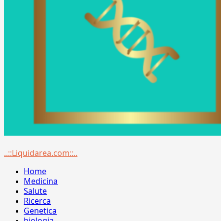
Menu
..::Liquidarea.com::..
principale
Home
Medicina
Salute
Ricerca
Genetica
biologia