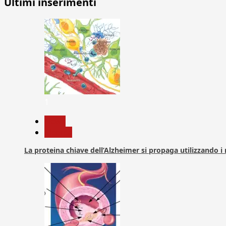
Ultimi inserimenti
1
News
Ricerca
La proteina chiave dell’Alzheimer si propaga utilizzando i