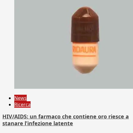
News
Ricerca
HIV/AIDS: un farmaco che contiene oro riesce a
stanare l’infezione latente