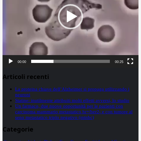
00:00
00:25
Articoli recenti
La proteina chiave dell’Alzheimer si propaga utilizzando i
neuroni
Statine: inutilmente attribuiti molti effetti avversi, lo studio
Un farmaco, due nuove opportunità per le pazienti con
carcinoma mammario metastatico hr+/her2- e con tumore al
seno metastatico triplo negativo (mtnbc)
Categorie