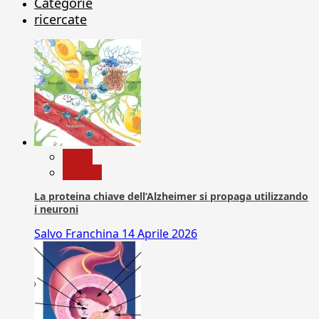
Categorie
ricercate
News
Ricerca
La proteina chiave dell’Alzheimer si propaga utilizzando
i neuroni
Salvo Franchina
14 Aprile 2026