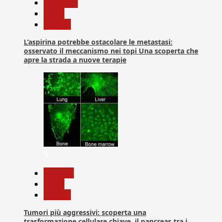
Medicina
News
Ricerca
L’aspirina potrebbe ostacolare le metastasi:
osservato il meccanismo nei topi Una scoperta che
apre la strada a nuove terapie
5
biologia
News
Ricerca
Tumori più aggressivi: scoperta una
trasformazione cellulare chiave, il pancreas tra i