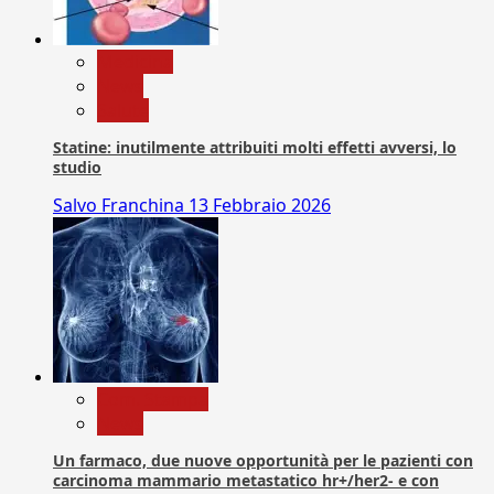
Medicina
News
Salute
Statine: inutilmente attribuiti molti effetti avversi, lo
studio
Salvo Franchina
13 Febbraio 2026
Com. Stampa
News
Un farmaco, due nuove opportunità per le pazienti con
carcinoma mammario metastatico hr+/her2- e con