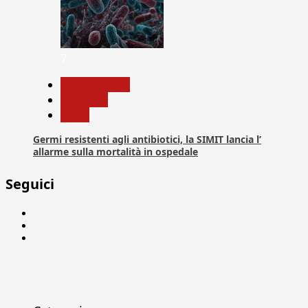
7
Com. Stampa
Medicina
News
Germi resistenti agli antibiotici, la SIMIT lancia l’
allarme sulla mortalità in ospedale
Seguici
Facebook
Linkedin
X