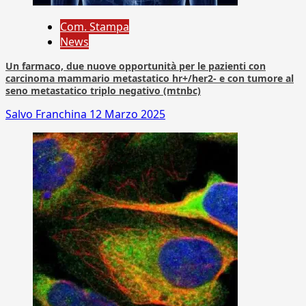
Com. Stampa
News
Un farmaco, due nuove opportunità per le pazienti con
carcinoma mammario metastatico hr+/her2- e con tumore al
seno metastatico triplo negativo (mtnbc)
Salvo Franchina
12 Marzo 2025