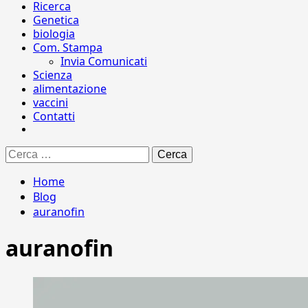
Ricerca
Genetica
biologia
Com. Stampa
Invia Comunicati
Scienza
alimentazione
vaccini
Contatti
Ricerca
per:
Home
Blog
auranofin
auranofin