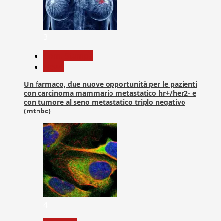
3
Com. Stampa
News
Un farmaco, due nuove opportunità per le pazienti
con carcinoma mammario metastatico hr+/her2- e
con tumore al seno metastatico triplo negativo
(mtnbc)
4