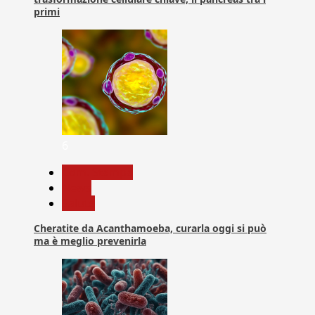
primi
6
Com. Stampa
News
Salute
Cheratite da Acanthamoeba, curarla oggi si può
ma è meglio prevenirla