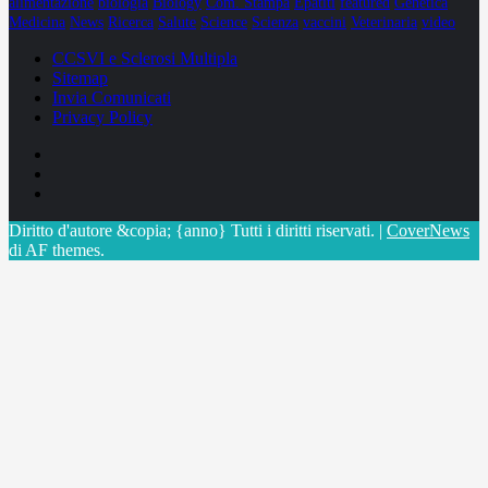
alimentazione
biologia
Biology
Com. Stampa
Epatiti
featured
Genetica
Medicina
News
Ricerca
Salute
Science
Scienza
vaccini
Veterinaria
video
CCSVI e Sclerosi Multipla
Sitemap
Invia Comunicati
Privacy Policy
Facebook
Linkedin
X
Diritto d'autore &copia; {anno} Tutti i diritti riservati.
|
CoverNews
di AF themes.