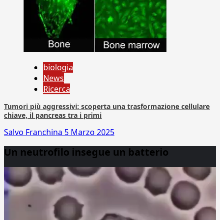
biologia
News
Ricerca
Tumori più aggressivi: scoperta una trasformazione cellulare
chiave, il pancreas tra i primi
Salvo Franchina
5 Marzo 2025
Un neutrofilo insegue un batterio
Video
Player