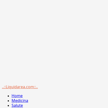
Menu
..::Liquidarea.com::..
principale
Home
Medicina
Salute