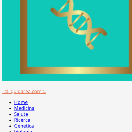
Menu
..::Liquidarea.com::..
principale
Home
Medicina
Salute
Ricerca
Genetica
biologia