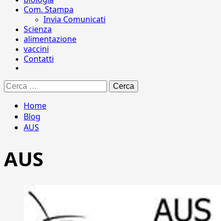
Com. Stampa
Invia Comunicati
Scienza
alimentazione
vaccini
Contatti
Ricerca
per:
Home
Blog
AUS
AUS