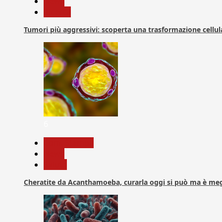
News
Ricerca
Tumori più aggressivi: scoperta una trasformazione cellular
6
Com. Stampa
News
Salute
Cheratite da Acanthamoeba, curarla oggi si può ma è meg