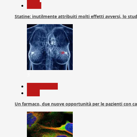
Salute
Statine: inutilmente attribuiti molti effetti avversi, lo stu
3
Com. Stampa
News
Un farmaco, due nuove opportunità per le pazienti con c