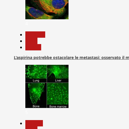
4
Medicina
News
Ricerca
L’aspirina potrebbe ostacolare le metastasi: osservato il
5
biologia