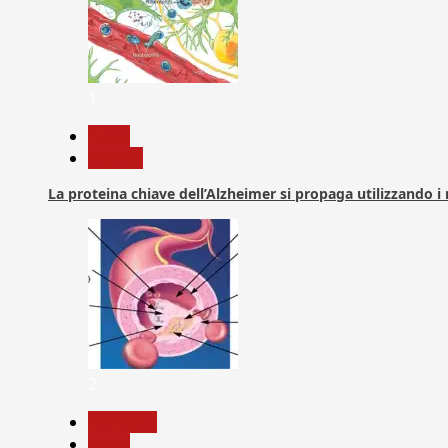
1
News
Ricerca
La proteina chiave dell’Alzheimer si propaga utilizzando i
2
Medicina
News